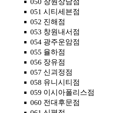
050 창원상남점
051 시티세븐점
052 진해점
053 창원내서점
054 광주운암점
055 율하점
056 장유점
057 신괴정점
058 유니시티점
059 이시아폴리스점
060 전대후문점
061 신평점