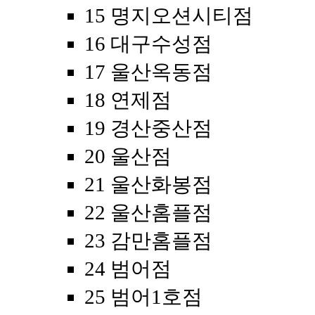
15 명지오션시티점
16 대구수성점
17 울산옥동점
18 연제점
19 경산중산점
20 울산점
21 울산화봉점
22 울산홈플점
23 감만홈플점
24 범어점
25 범어1호점