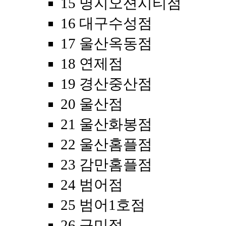
15 명지오션시티점
16 대구수성점
17 울산옥동점
18 연제점
19 경산중산점
20 울산점
21 울산화봉점
22 울산홈플점
23 감만홈플점
24 범어점
25 범어1호점
26 구미점