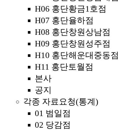
H06 홍단황금1호점
H07 홍단율하점
H08 홍단창원상남점
H09 홍단창원성주점
H10 홍단해운대중동점
H11 홍단토월점
본사
공지
각종 자료요청(통계)
01 범일점
02 당감점