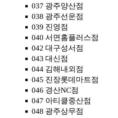
037 광주양산점
038 광주선운점
039 진영점
040 서면홈플러스점
042 대구성서점
043 대신점
044 김해내외점
045 진장롯데마트점
046 경산NC점
047 아티클중산점
048 광주상무점