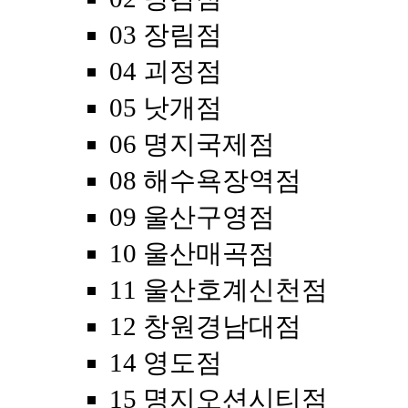
03 장림점
04 괴정점
05 낫개점
06 명지국제점
08 해수욕장역점
09 울산구영점
10 울산매곡점
11 울산호계신천점
12 창원경남대점
14 영도점
15 명지오션시티점