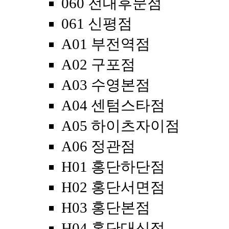
060 전대후문점
061 신평점
A01 부전역점
A02 구포점
A03 수영본점
A04 센텀스타점
A05 하이츠자이점
A06 정관점
H01 홍단하단점
H02 홍단서면점
H03 홍단본점
H04 홍단대신점