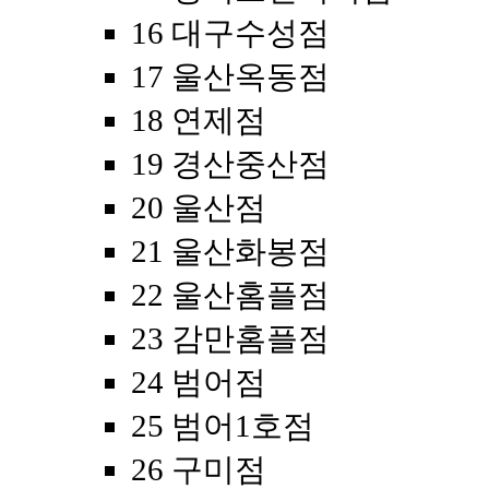
16 대구수성점
17 울산옥동점
18 연제점
19 경산중산점
20 울산점
21 울산화봉점
22 울산홈플점
23 감만홈플점
24 범어점
25 범어1호점
26 구미점