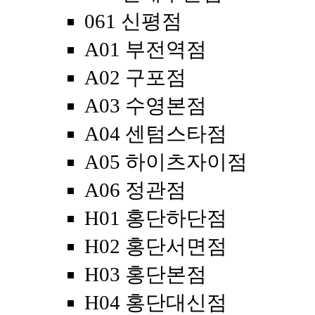
061 신평점
A01 부전역점
A02 구포점
A03 수영본점
A04 센텀스타점
A05 하이츠자이점
A06 정관점
H01 홍단하단점
H02 홍단서면점
H03 홍단본점
H04 홍단대신점