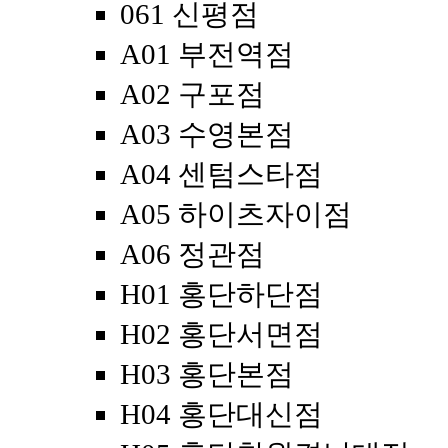
061 신평점
A01 부전역점
A02 구포점
A03 수영본점
A04 센텀스타점
A05 하이츠자이점
A06 정관점
H01 홍단하단점
H02 홍단서면점
H03 홍단본점
H04 홍단대신점