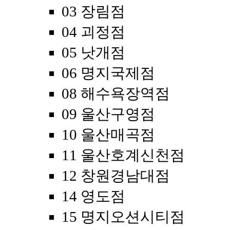
03 장림점
04 괴정점
05 낫개점
06 명지국제점
08 해수욕장역점
09 울산구영점
10 울산매곡점
11 울산호계신천점
12 창원경남대점
14 영도점
15 명지오션시티점