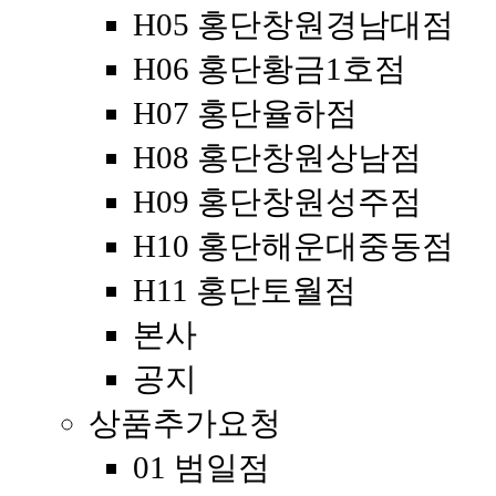
H05 홍단창원경남대점
H06 홍단황금1호점
H07 홍단율하점
H08 홍단창원상남점
H09 홍단창원성주점
H10 홍단해운대중동점
H11 홍단토월점
본사
공지
상품추가요청
01 범일점