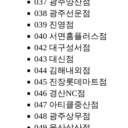
037 광주양산점
038 광주선운점
039 진영점
040 서면홈플러스점
042 대구성서점
043 대신점
044 김해내외점
045 진장롯데마트점
046 경산NC점
047 아티클중산점
048 광주상무점
049 울산삼산점