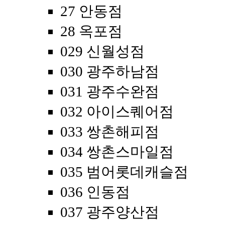
27 안동점
28 옥포점
029 신월성점
030 광주하남점
031 광주수완점
032 아이스퀘어점
033 쌍촌해피점
034 쌍촌스마일점
035 범어롯데캐슬점
036 인동점
037 광주양산점