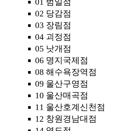
01 범일점
02 당감점
03 장림점
04 괴정점
05 낫개점
06 명지국제점
08 해수욕장역점
09 울산구영점
10 울산매곡점
11 울산호계신천점
12 창원경남대점
14 영도점