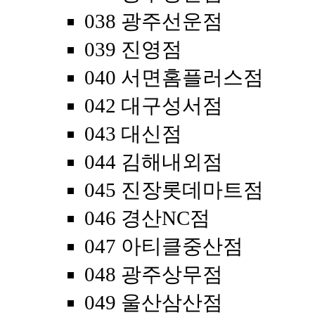
038 광주선운점
039 진영점
040 서면홈플러스점
042 대구성서점
043 대신점
044 김해내외점
045 진장롯데마트점
046 경산NC점
047 아티클중산점
048 광주상무점
049 울산삼산점