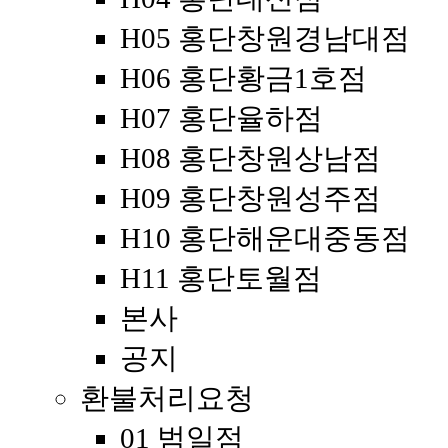
H05 홍단창원경남대점
H06 홍단황금1호점
H07 홍단율하점
H08 홍단창원상남점
H09 홍단창원성주점
H10 홍단해운대중동점
H11 홍단토월점
본사
공지
환불처리요청
01 범일점