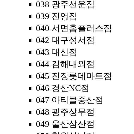
038 광주선운점
039 진영점
040 서면홈플러스점
042 대구성서점
043 대신점
044 김해내외점
045 진장롯데마트점
046 경산NC점
047 아티클중산점
048 광주상무점
049 울산삼산점