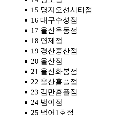
15 명지오션시티점
16 대구수성점
17 울산옥동점
18 연제점
19 경산중산점
20 울산점
21 울산화봉점
22 울산홈플점
23 감만홈플점
24 범어점
25 범어1호점