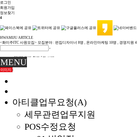
로그인
회원
가입
정보찾기
4
HWAMIJU ARTICLE
<화미주ITC 사원모집> 모집분야 : 편집디자이너 8명 , 온라인마케팅 10명 , 경영지원 
58489 전액 환불 5회 삭제
MENU
58484 연간회원 취소 전액 환불
이미지
이미숙님 환불
육미영님 환불
화미주헤어 양산점 이전 위치 재안내 7/22
화미주헤어 양산점 이전 안내 7/21
부원장K 여름휴가 8월휴무 안내 7/20
아티클업무요청(A)
세무관련업무지원
POS수정요청