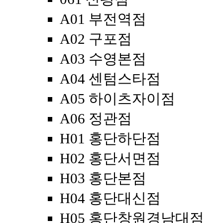
A01 부전역점
A02 구포점
A03 수영본점
A04 센텀스타점
A05 하이츠자이점
A06 정관점
H01 홍단하단점
H02 홍단서면점
H03 홍단본점
H04 홍단대신점
H05 홍단창원경남대점