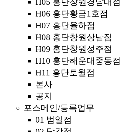
H05 홍단창원경남대점
H06 홍단황금1호점
H07 홍단율하점
H08 홍단창원상남점
H09 홍단창원성주점
H10 홍단해운대중동점
H11 홍단토월점
본사
공지
포스메인/등록업무
01 범일점
02 당감점