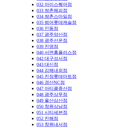
032 아이스퀘어점
033 쌍촌해피점
034 쌍촌스마일점
035 범어롯데캐슬점
036 인동점
037 광주양산점
038 광주선운점
039 진영점
040 서면홈플러스점
042 대구성서점
043 대신점
044 김해내외점
045 진장롯데마트점
046 경산NC점
047 아티클중산점
048 광주상무점
049 울산삼산점
050 창원상남점
051 시티세븐점
052 진해점
053 창원내서점