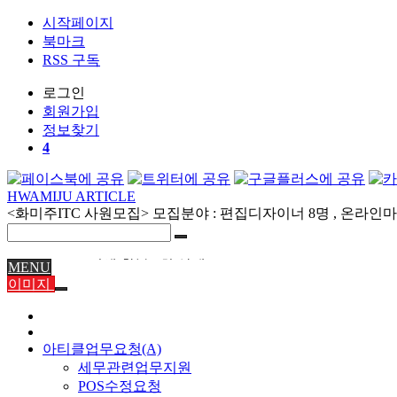
시작페이지
북마크
RSS 구독
로그인
회원
가입
정보찾기
4
HWAMIJU ARTICLE
<화미주ITC 사원모집> 모집분야 : 편집디자이너 8명 , 온라인마케
58489 전액 환불 5회 삭제
MENU
58484 연간회원 취소 전액 환불
이미지
이미숙님 환불
육미영님 환불
화미주헤어 양산점 이전 위치 재안내 7/22
아티클업무요청(A)
화미주헤어 양산점 이전 안내 7/21
세무관련업무지원
부원장K 여름휴가 8월휴무 안내 7/20
POS수정요청