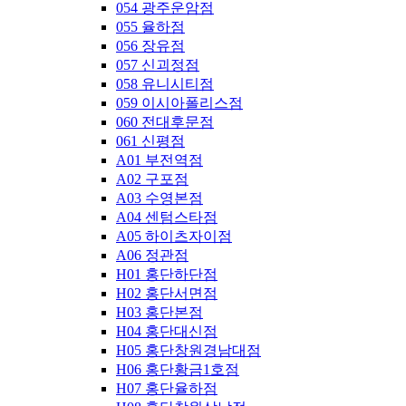
054 광주운암점
055 율하점
056 장유점
057 신괴정점
058 유니시티점
059 이시아폴리스점
060 전대후문점
061 신평점
A01 부전역점
A02 구포점
A03 수영본점
A04 센텀스타점
A05 하이츠자이점
A06 정관점
H01 홍단하단점
H02 홍단서면점
H03 홍단본점
H04 홍단대신점
H05 홍단창원경남대점
H06 홍단황금1호점
H07 홍단율하점