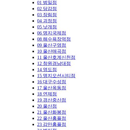
01 범일점
02 당감점
03 장림점
04 괴정점
05 낫개점
06 명지국제점
08 해수욕장역점
09 울산구영점
10 울산매곡점
11 울산호계신천점
12 창원경남대점
14 영도점
15 명지오션시티점
16 대구수성점
17 울산옥동점
18 연제점
19 경산중산점
20 울산점
21 울산화봉점
22 울산홈플점
23 감만홈플점