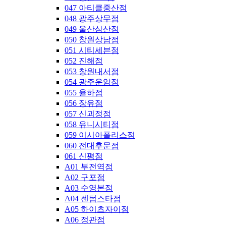
047 아티클중산점
048 광주상무점
049 울산삼산점
050 창원상남점
051 시티세븐점
052 진해점
053 창원내서점
054 광주운암점
055 율하점
056 장유점
057 신괴정점
058 유니시티점
059 이시아폴리스점
060 전대후문점
061 신평점
A01 부전역점
A02 구포점
A03 수영본점
A04 센텀스타점
A05 하이츠자이점
A06 정관점