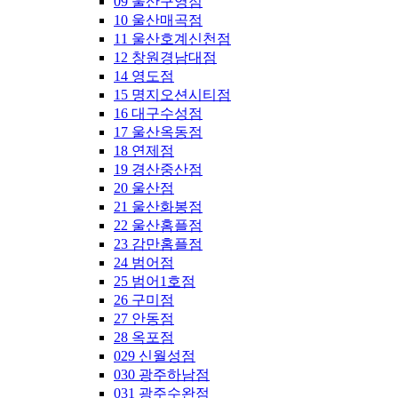
09 울산구영점
10 울산매곡점
11 울산호계신천점
12 창원경남대점
14 영도점
15 명지오션시티점
16 대구수성점
17 울산옥동점
18 연제점
19 경산중산점
20 울산점
21 울산화봉점
22 울산홈플점
23 감만홈플점
24 범어점
25 범어1호점
26 구미점
27 안동점
28 옥포점
029 신월성점
030 광주하남점
031 광주수완점