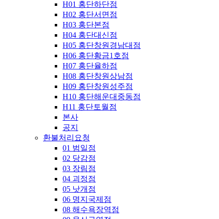
H01 홍단하단점
H02 홍단서면점
H03 홍단본점
H04 홍단대신점
H05 홍단창원경남대점
H06 홍단황금1호점
H07 홍단율하점
H08 홍단창원상남점
H09 홍단창원성주점
H10 홍단해운대중동점
H11 홍단토월점
본사
공지
환불처리요청
01 범일점
02 당감점
03 장림점
04 괴정점
05 낫개점
06 명지국제점
08 해수욕장역점