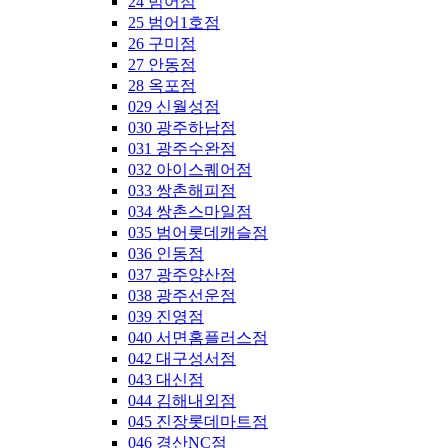
24 범어점
25 범어1호점
26 구미점
27 안동점
28 옥포점
029 신월성점
030 광주하남점
031 광주수완점
032 아이스퀘어점
033 쌍촌해피점
034 쌍촌스마일점
035 범어롯데캐슬점
036 인동점
037 광주양산점
038 광주선운점
039 진영점
040 서면홈플러스점
042 대구성서점
043 대신점
044 김해내외점
045 진장롯데마트점
046 경산NC점