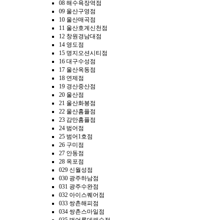
08 해수욕장역점
09 울산구영점
10 울산매곡점
11 울산호계신천점
12 창원경남대점
14 영도점
15 명지오션시티점
16 대구수성점
17 울산옥동점
18 연제점
19 경산중산점
20 울산점
21 울산화봉점
22 울산홈플점
23 감만홈플점
24 범어점
25 범어1호점
26 구미점
27 안동점
28 옥포점
029 신월성점
030 광주하남점
031 광주수완점
032 아이스퀘어점
033 쌍촌해피점
034 쌍촌스마일점