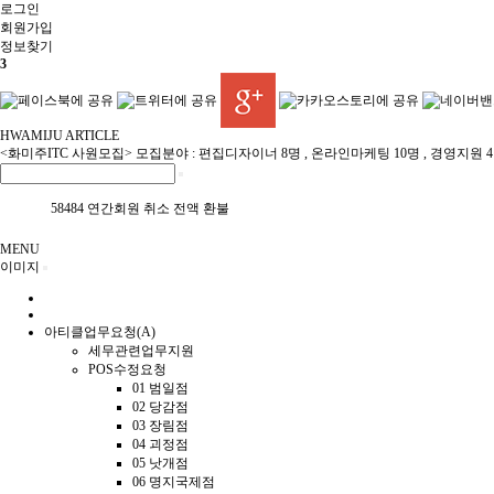
로그인
회원
가입
정보찾기
3
HWAMIJU ARTICLE
<화미주ITC 사원모집> 모집분야 : 편집디자이너 8명 , 온라인마케팅 10명 , 경영지원 
58484 연간회원 취소 전액 환불
MENU
이미지
아티클업무요청(A)
세무관련업무지원
POS수정요청
01 범일점
02 당감점
03 장림점
04 괴정점
05 낫개점
06 명지국제점