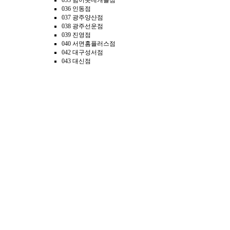
035 범어롯데캐슬점
036 인동점
037 광주양산점
038 광주선운점
039 진영점
040 서면홈플러스점
042 대구성서점
043 대신점
044 김해내외점
045 진장롯데마트점
046 경산NC점
047 아티클중산점
048 광주상무점
049 울산삼산점
050 창원상남점
051 시티세븐점
052 진해점
053 창원내서점
054 광주운암점
055 율하점
056 장유점
057 신괴정점
058 유니시티점
059 이시아폴리스점
060 전대후문점
061 신평점
A01 부전역점