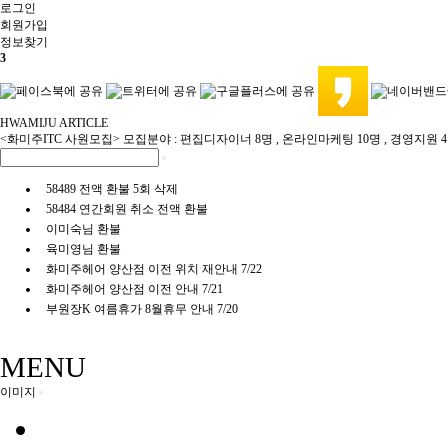
로그인
회원
가입
정보찾기
3
HWAMIJU ARTICLE
<화미주ITC 사원모집> 모집분야 : 편집디자이너 8명 , 온라인마케팅 10명 , 경영지원 
58489 전액 환불 5회 삭제
58484 연간회원 취소 전액 환불
이미숙님 환불
육미영님 환불
화미주헤어 양산점 이전 위치 재안내 7/22
화미주헤어 양산점 이전 안내 7/21
부원장K 여름휴가 8월휴무 안내 7/20
MENU
이미지