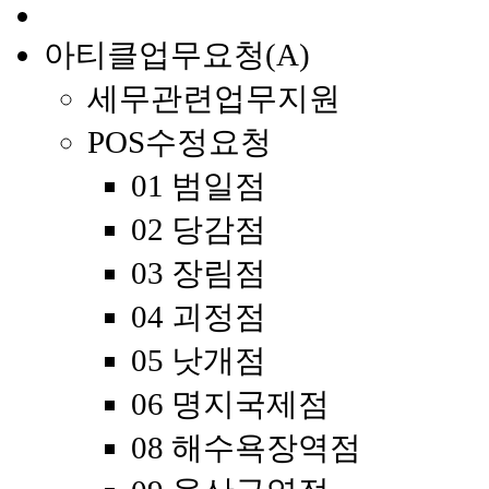
아티클업무요청(A)
세무관련업무지원
POS수정요청
01 범일점
02 당감점
03 장림점
04 괴정점
05 낫개점
06 명지국제점
08 해수욕장역점