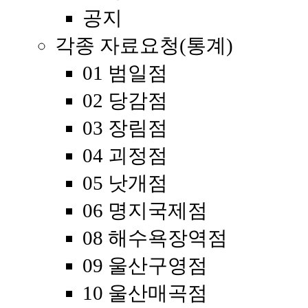
공지
각종 자료요청(통계)
01 범일점
02 당감점
03 장림점
04 괴정점
05 낫개점
06 명지국제점
08 해수욕장역점
09 울산구영점
10 울산매곡점