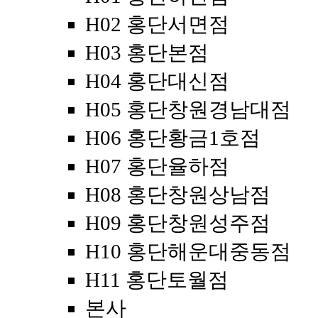
H02 홍단서면점
H03 홍단본점
H04 홍단대신점
H05 홍단창원경남대점
H06 홍단황금1호점
H07 홍단율하점
H08 홍단창원상남점
H09 홍단창원성주점
H10 홍단해운대중동점
H11 홍단토월점
본사