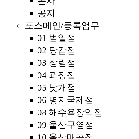
본사
공지
포스메인/등록업무
01 범일점
02 당감점
03 장림점
04 괴정점
05 낫개점
06 명지국제점
08 해수욕장역점
09 울산구영점
10 울산매곡점