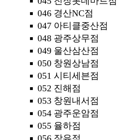
045 진장롯데마트점
046 경산NC점
047 아티클중산점
048 광주상무점
049 울산삼산점
050 창원상남점
051 시티세븐점
052 진해점
053 창원내서점
054 광주운암점
055 율하점
056 장유점