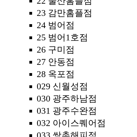
22 울산홈플점
23 감만홈플점
24 범어점
25 범어1호점
26 구미점
27 안동점
28 옥포점
029 신월성점
030 광주하남점
031 광주수완점
032 아이스퀘어점
033 쌍촌해피점