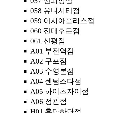
057 신괴정점
058 유니시티점
059 이시아폴리스점
060 전대후문점
061 신평점
A01 부전역점
A02 구포점
A03 수영본점
A04 센텀스타점
A05 하이츠자이점
A06 정관점
H01 홍단하단점