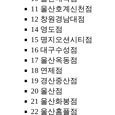
11 울산호계신천점
12 창원경남대점
14 영도점
15 명지오션시티점
16 대구수성점
17 울산옥동점
18 연제점
19 경산중산점
20 울산점
21 울산화봉점
22 울산홈플점