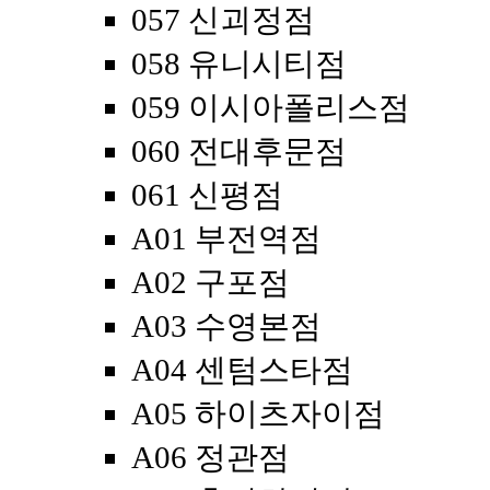
057 신괴정점
058 유니시티점
059 이시아폴리스점
060 전대후문점
061 신평점
A01 부전역점
A02 구포점
A03 수영본점
A04 센텀스타점
A05 하이츠자이점
A06 정관점