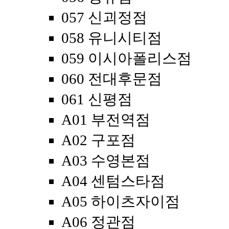
057 신괴정점
058 유니시티점
059 이시아폴리스점
060 전대후문점
061 신평점
A01 부전역점
A02 구포점
A03 수영본점
A04 센텀스타점
A05 하이츠자이점
A06 정관점