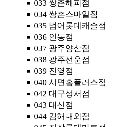
033 쌍촌해피점
034 쌍촌스마일점
035 범어롯데캐슬점
036 인동점
037 광주양산점
038 광주선운점
039 진영점
040 서면홈플러스점
042 대구성서점
043 대신점
044 김해내외점