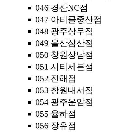
046 경산NC점
047 아티클중산점
048 광주상무점
049 울산삼산점
050 창원상남점
051 시티세븐점
052 진해점
053 창원내서점
054 광주운암점
055 율하점
056 장유점