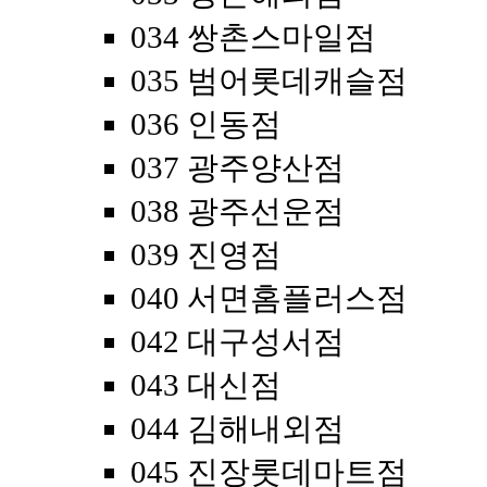
034 쌍촌스마일점
035 범어롯데캐슬점
036 인동점
037 광주양산점
038 광주선운점
039 진영점
040 서면홈플러스점
042 대구성서점
043 대신점
044 김해내외점
045 진장롯데마트점