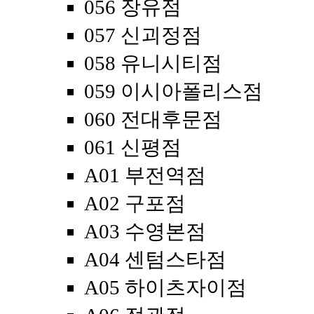
056 장유점
057 신괴정점
058 유니시티점
059 이시아폴리스점
060 전대후문점
061 신평점
A01 부전역점
A02 구포점
A03 수영본점
A04 센텀스타점
A05 하이츠자이점