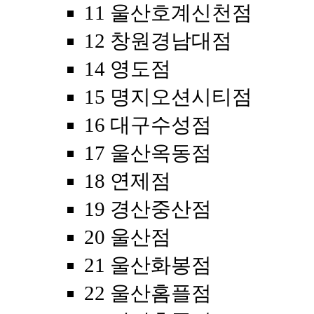
11 울산호계신천점
12 창원경남대점
14 영도점
15 명지오션시티점
16 대구수성점
17 울산옥동점
18 연제점
19 경산중산점
20 울산점
21 울산화봉점
22 울산홈플점