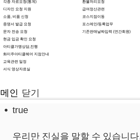
각종 자료요청(통계)
환불처리요청
디자인 요청 지원
급여정산관련
소품, 비품 신청
코스지점이동
증명서 발급 요청
포스메인/등록업무
문자 전송 요청
기존판매날짜입력 (연간회원)
현금 입금 확인 요청
아티클가맹상담,진행
화미주아티클헤어 지점안내
교육관련 일정
서식 영상자료실
메인
닫기
true
우리만 진실을 말할 수 있습니다.