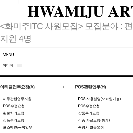
HWAMIJU AR
<화미주ITC 사원모집> 모집분야 : 편
지원 4명
MENU
이미지
아티클업무요청(A)
POS관련업무(H)
세무관련업무지원
POS 사용설명(모바일가능)
POS수정요청
POS수정요청
환불처리요청
상품추가요청
상품추가요청
각종 자료요청(통계)
포스메인/등록업무
증명서 발급요청