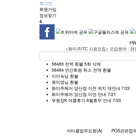
로그인
회원
가입
정보찾기
4
HW
<화미주ITC 사원모집> 모집분야 : 편
58489 전액 환불 5회 삭제
58484 연간회원 취소 전액 환불
이미숙님 환불
육미영님 환불
화미주헤어 양산점 이전 위치 재안내 7/22
화미주헤어 양산점 이전 안내 7/21
부원장K 여름휴가 8월휴무 안내 7/20
아티클업무요청(A)
POS관련업무