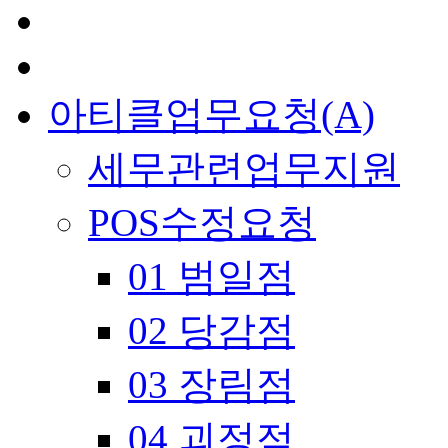
아티클업무요청(A)
세무관련업무지원
POS수정요청
01 범일점
02 당감점
03 장림점
04 괴정점