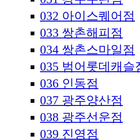
032 아이스퀘어점
033 쌍촌해피점
034 쌍촌스마일점
035 범어롯데캐슬
036 인동점
037 광주양산점
038 광주선운점
039 진영점