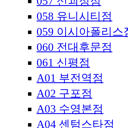
057 신괴정점
058 유니시티점
059 이시아폴리스
060 전대후문점
061 신평점
A01 부전역점
A02 구포점
A03 수영본점
A04 센텀스타점