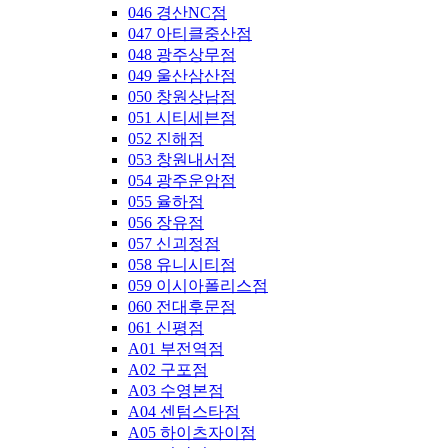
046 경산NC점
047 아티클중산점
048 광주상무점
049 울산삼산점
050 창원상남점
051 시티세븐점
052 진해점
053 창원내서점
054 광주운암점
055 율하점
056 장유점
057 신괴정점
058 유니시티점
059 이시아폴리스점
060 전대후문점
061 신평점
A01 부전역점
A02 구포점
A03 수영본점
A04 센텀스타점
A05 하이츠자이점