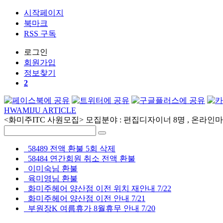
시작페이지
북마크
RSS 구독
로그인
회원
가입
정보찾기
2
HWAMIJU ARTICLE
<화미주ITC 사원모집> 모집분야 : 편집디자이너 8명 , 온라인마케
58489 전액 환불 5회 삭제
58484 연간회원 취소 전액 환불
이미숙님 환불
육미영님 환불
화미주헤어 양산점 이전 위치 재안내 7/22
화미주헤어 양산점 이전 안내 7/21
부원장K 여름휴가 8월휴무 안내 7/20