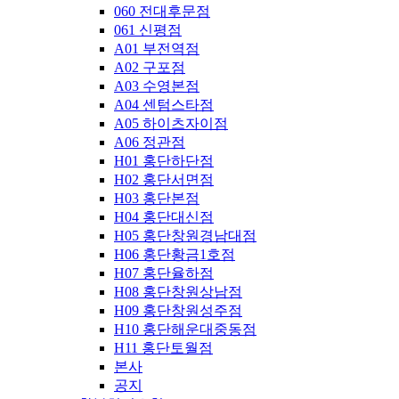
060 전대후문점
061 신평점
A01 부전역점
A02 구포점
A03 수영본점
A04 센텀스타점
A05 하이츠자이점
A06 정관점
H01 홍단하단점
H02 홍단서면점
H03 홍단본점
H04 홍단대신점
H05 홍단창원경남대점
H06 홍단황금1호점
H07 홍단율하점
H08 홍단창원상남점
H09 홍단창원성주점
H10 홍단해운대중동점
H11 홍단토월점
본사
공지