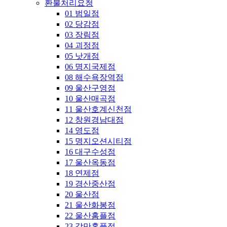
환불처리요청
01 범일점
02 당감점
03 장림점
04 괴정점
05 낫개점
06 명지국제점
08 해수욕장역점
09 울산구영점
10 울산매곡점
11 울산호계신천점
12 창원경남대점
14 영도점
15 명지오션시티점
16 대구수성점
17 울산옥동점
18 연제점
19 경산중산점
20 울산점
21 울산화봉점
22 울산홈플점
23 감만홈플점