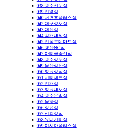
038 광주선운점
039 진영점
040 서면홈플러스점
042 대구성서점
043 대신점
044 김해내외점
045 진장롯데마트점
046 경산NC점
047 아티클중산점
048 광주상무점
049 울산삼산점
050 창원상남점
051 시티세븐점
052 진해점
053 창원내서점
054 광주운암점
055 율하점
056 장유점
057 신괴정점
058 유니시티점
059 이시아폴리스점