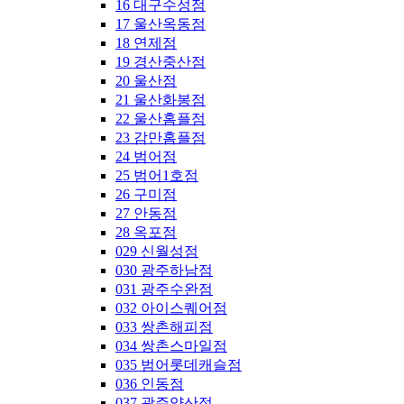
16 대구수성점
17 울산옥동점
18 연제점
19 경산중산점
20 울산점
21 울산화봉점
22 울산홈플점
23 감만홈플점
24 범어점
25 범어1호점
26 구미점
27 안동점
28 옥포점
029 신월성점
030 광주하남점
031 광주수완점
032 아이스퀘어점
033 쌍촌해피점
034 쌍촌스마일점
035 범어롯데캐슬점
036 인동점
037 광주양산점