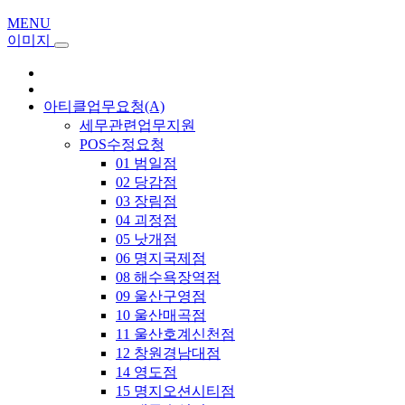
MENU
이미지
아티클업무요청(A)
세무관련업무지원
POS수정요청
01 범일점
02 당감점
03 장림점
04 괴정점
05 낫개점
06 명지국제점
08 해수욕장역점
09 울산구영점
10 울산매곡점
11 울산호계신천점
12 창원경남대점
14 영도점
15 명지오션시티점