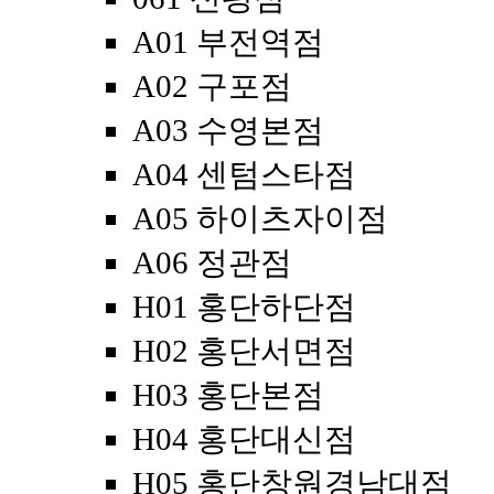
A01 부전역점
A02 구포점
A03 수영본점
A04 센텀스타점
A05 하이츠자이점
A06 정관점
H01 홍단하단점
H02 홍단서면점
H03 홍단본점
H04 홍단대신점
H05 홍단창원경남대점