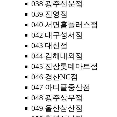
038 광주선운점
039 진영점
040 서면홈플러스점
042 대구성서점
043 대신점
044 김해내외점
045 진장롯데마트점
046 경산NC점
047 아티클중산점
048 광주상무점
049 울산삼산점