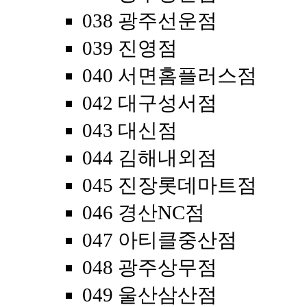
038 광주선운점
039 진영점
040 서면홈플러스점
042 대구성서점
043 대신점
044 김해내외점
045 진장롯데마트점
046 경산NC점
047 아티클중산점
048 광주상무점
049 울산삼산점