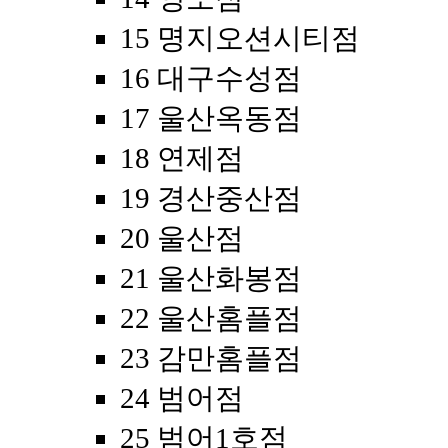
15 명지오션시티점
16 대구수성점
17 울산옥동점
18 연제점
19 경산중산점
20 울산점
21 울산화봉점
22 울산홈플점
23 감만홈플점
24 범어점
25 범어1호점