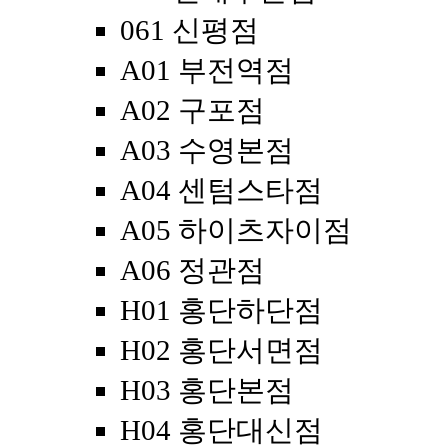
061 신평점
A01 부전역점
A02 구포점
A03 수영본점
A04 센텀스타점
A05 하이츠자이점
A06 정관점
H01 홍단하단점
H02 홍단서면점
H03 홍단본점
H04 홍단대신점