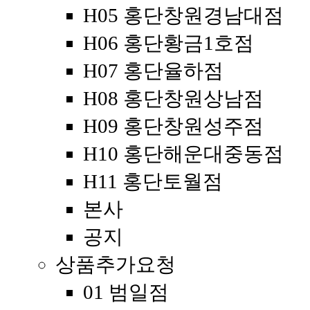
H05 홍단창원경남대점
H06 홍단황금1호점
H07 홍단율하점
H08 홍단창원상남점
H09 홍단창원성주점
H10 홍단해운대중동점
H11 홍단토월점
본사
공지
상품추가요청
01 범일점