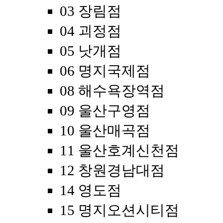
03 장림점
04 괴정점
05 낫개점
06 명지국제점
08 해수욕장역점
09 울산구영점
10 울산매곡점
11 울산호계신천점
12 창원경남대점
14 영도점
15 명지오션시티점