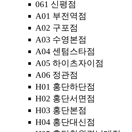
061 신평점
A01 부전역점
A02 구포점
A03 수영본점
A04 센텀스타점
A05 하이츠자이점
A06 정관점
H01 홍단하단점
H02 홍단서면점
H03 홍단본점
H04 홍단대신점