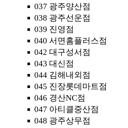
037 광주양산점
038 광주선운점
039 진영점
040 서면홈플러스점
042 대구성서점
043 대신점
044 김해내외점
045 진장롯데마트점
046 경산NC점
047 아티클중산점
048 광주상무점