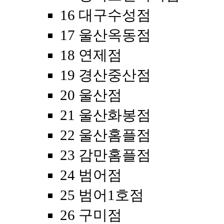
16 대구수성점
17 울산옥동점
18 연제점
19 경산중산점
20 울산점
21 울산화봉점
22 울산홈플점
23 감만홈플점
24 범어점
25 범어1호점
26 구미점