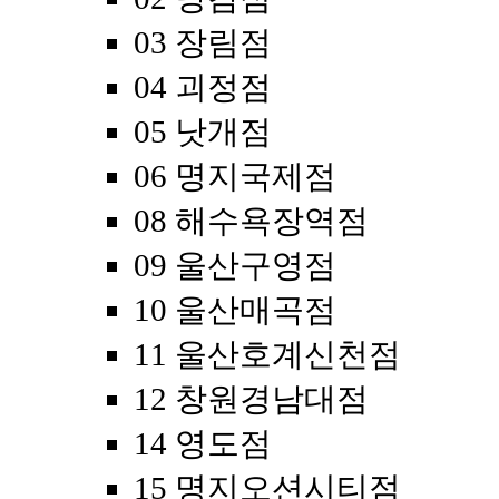
03 장림점
04 괴정점
05 낫개점
06 명지국제점
08 해수욕장역점
09 울산구영점
10 울산매곡점
11 울산호계신천점
12 창원경남대점
14 영도점
15 명지오션시티점