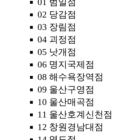
01 범일점
02 당감점
03 장림점
04 괴정점
05 낫개점
06 명지국제점
08 해수욕장역점
09 울산구영점
10 울산매곡점
11 울산호계신천점
12 창원경남대점
14 영도점