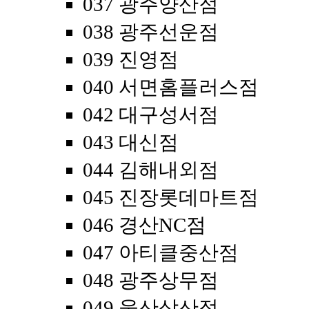
037 광주양산점
038 광주선운점
039 진영점
040 서면홈플러스점
042 대구성서점
043 대신점
044 김해내외점
045 진장롯데마트점
046 경산NC점
047 아티클중산점
048 광주상무점
049 울산삼산점