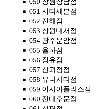
050 창원상남점
051 시티세븐점
052 진해점
053 창원내서점
054 광주운암점
055 율하점
056 장유점
057 신괴정점
058 유니시티점
059 이시아폴리스점
060 전대후문점
061 신평점