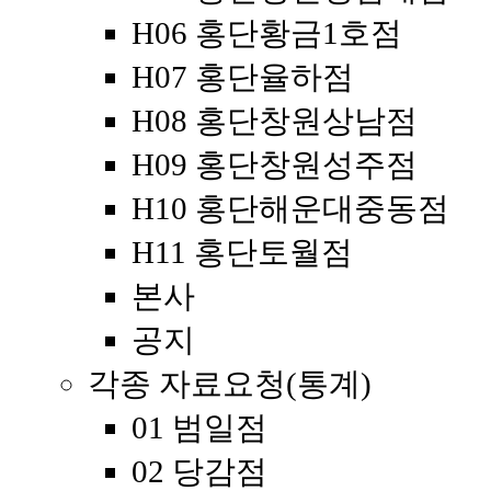
H06 홍단황금1호점
H07 홍단율하점
H08 홍단창원상남점
H09 홍단창원성주점
H10 홍단해운대중동점
H11 홍단토월점
본사
공지
각종 자료요청(통계)
01 범일점
02 당감점