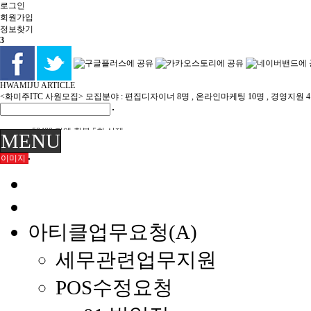
로그인
회원
가입
정보찾기
3
HWAMIJU ARTICLE
<화미주ITC 사원모집> 모집분야 : 편집디자이너 8명 , 온라인마케팅 10명 , 경영지원 
58489 전액 환불 5회 삭제
MENU
58484 연간회원 취소 전액 환불
이미지
이미숙님 환불
육미영님 환불
화미주헤어 양산점 이전 위치 재안내 7/22
화미주헤어 양산점 이전 안내 7/21
부원장K 여름휴가 8월휴무 안내 7/20
아티클업무요청(A)
세무관련업무지원
POS수정요청