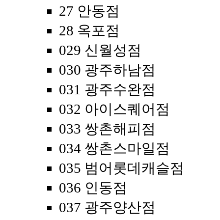
27 안동점
28 옥포점
029 신월성점
030 광주하남점
031 광주수완점
032 아이스퀘어점
033 쌍촌해피점
034 쌍촌스마일점
035 범어롯데캐슬점
036 인동점
037 광주양산점