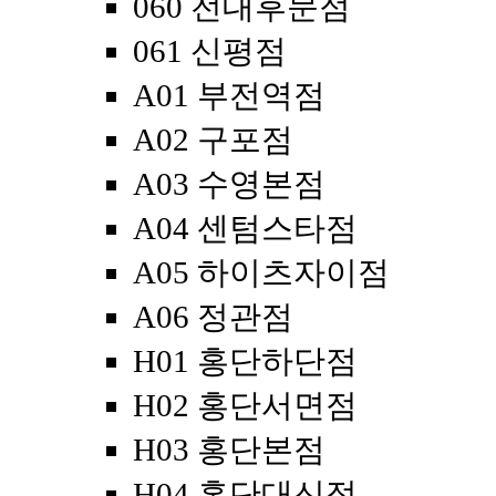
060 전대후문점
061 신평점
A01 부전역점
A02 구포점
A03 수영본점
A04 센텀스타점
A05 하이츠자이점
A06 정관점
H01 홍단하단점
H02 홍단서면점
H03 홍단본점
H04 홍단대신점