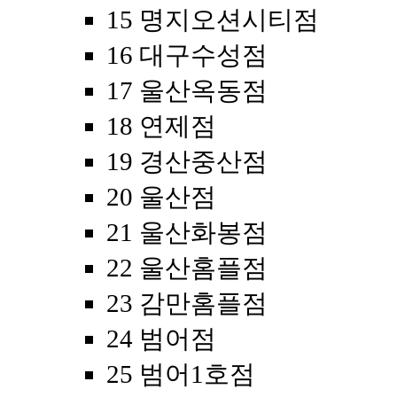
15 명지오션시티점
16 대구수성점
17 울산옥동점
18 연제점
19 경산중산점
20 울산점
21 울산화봉점
22 울산홈플점
23 감만홈플점
24 범어점
25 범어1호점