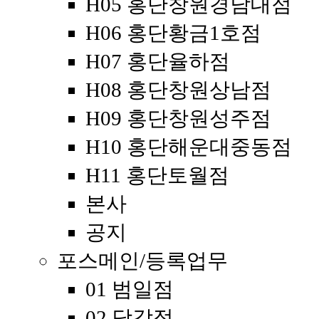
H05 홍단창원경남대점
H06 홍단황금1호점
H07 홍단율하점
H08 홍단창원상남점
H09 홍단창원성주점
H10 홍단해운대중동점
H11 홍단토월점
본사
공지
포스메인/등록업무
01 범일점
02 당감점