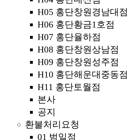
H05 홍단창원경남대점
H06 홍단황금1호점
H07 홍단율하점
H08 홍단창원상남점
H09 홍단창원성주점
H10 홍단해운대중동점
H11 홍단토월점
본사
공지
환불처리요청
01 범일점