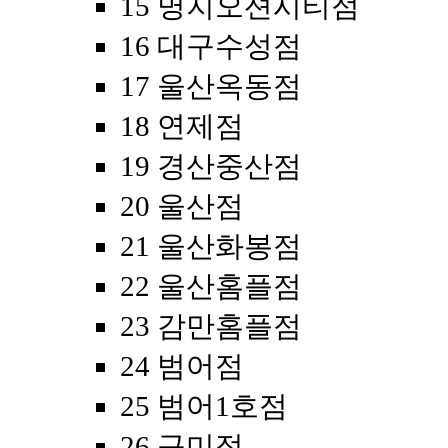
15 명지오션시티점
16 대구수성점
17 울산옥동점
18 연제점
19 경산중산점
20 울산점
21 울산화봉점
22 울산홈플점
23 감만홈플점
24 범어점
25 범어1호점
26 구미점