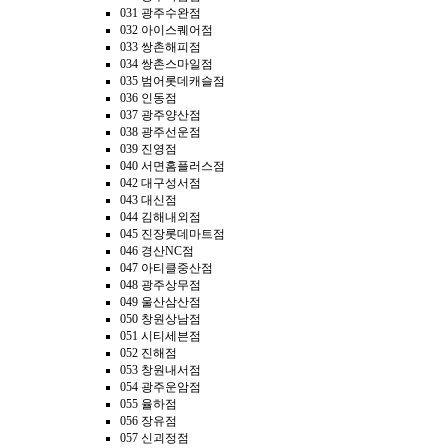
031 광주수완점
032 아이스퀘어점
033 쌍촌해피점
034 쌍촌스마일점
035 범어롯데캐슬점
036 인동점
037 광주양산점
038 광주선운점
039 진영점
040 서면홈플러스점
042 대구성서점
043 대신점
044 김해내외점
045 진장롯데마트점
046 경산NC점
047 아티클중산점
048 광주상무점
049 울산삼산점
050 창원상남점
051 시티세븐점
052 진해점
053 창원내서점
054 광주운암점
055 율하점
056 장유점
057 신괴정점