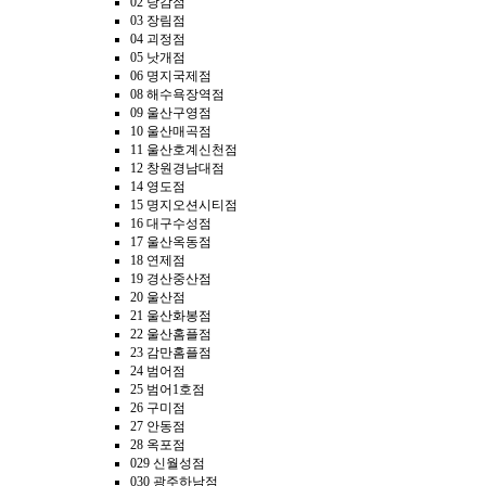
02 당감점
03 장림점
04 괴정점
05 낫개점
06 명지국제점
08 해수욕장역점
09 울산구영점
10 울산매곡점
11 울산호계신천점
12 창원경남대점
14 영도점
15 명지오션시티점
16 대구수성점
17 울산옥동점
18 연제점
19 경산중산점
20 울산점
21 울산화봉점
22 울산홈플점
23 감만홈플점
24 범어점
25 범어1호점
26 구미점
27 안동점
28 옥포점
029 신월성점
030 광주하남점