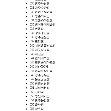
030 광주하남점
031 광주수완점
032 아이스퀘어점
033 쌍촌해피점
034 쌍촌스마일점
035 범어롯데캐슬점
036 인동점
037 광주양산점
038 광주선운점
039 진영점
040 서면홈플러스점
042 대구성서점
043 대신점
044 김해내외점
045 진장롯데마트점
046 경산NC점
047 아티클중산점
048 광주상무점
049 울산삼산점
050 창원상남점
051 시티세븐점
052 진해점
053 창원내서점
054 광주운암점
055 율하점
056 장유점