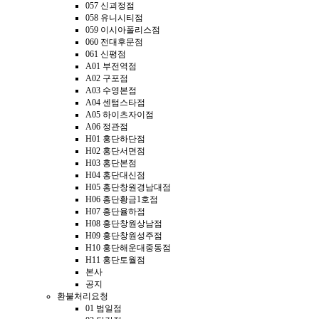
057 신괴정점
058 유니시티점
059 이시아폴리스점
060 전대후문점
061 신평점
A01 부전역점
A02 구포점
A03 수영본점
A04 센텀스타점
A05 하이츠자이점
A06 정관점
H01 홍단하단점
H02 홍단서면점
H03 홍단본점
H04 홍단대신점
H05 홍단창원경남대점
H06 홍단황금1호점
H07 홍단율하점
H08 홍단창원상남점
H09 홍단창원성주점
H10 홍단해운대중동점
H11 홍단토월점
본사
공지
환불처리요청
01 범일점