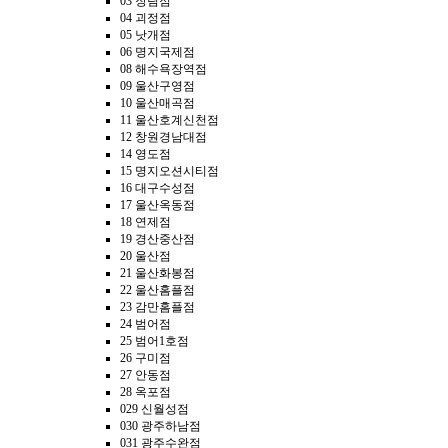
03 장림점
04 괴정점
05 낫개점
06 명지국제점
08 해수욕장역점
09 울산구영점
10 울산매곡점
11 울산호계신천점
12 창원경남대점
14 영도점
15 명지오션시티점
16 대구수성점
17 울산옥동점
18 연제점
19 경산중산점
20 울산점
21 울산화봉점
22 울산홈플점
23 감만홈플점
24 범어점
25 범어1호점
26 구미점
27 안동점
28 옥포점
029 신월성점
030 광주하남점
031 광주수완점