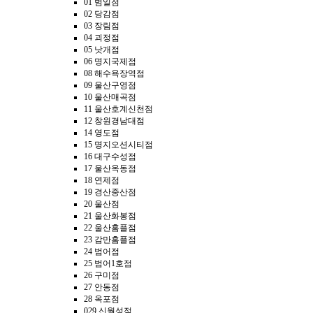
01 범일점
02 당감점
03 장림점
04 괴정점
05 낫개점
06 명지국제점
08 해수욕장역점
09 울산구영점
10 울산매곡점
11 울산호계신천점
12 창원경남대점
14 영도점
15 명지오션시티점
16 대구수성점
17 울산옥동점
18 연제점
19 경산중산점
20 울산점
21 울산화봉점
22 울산홈플점
23 감만홈플점
24 범어점
25 범어1호점
26 구미점
27 안동점
28 옥포점
029 신월성점