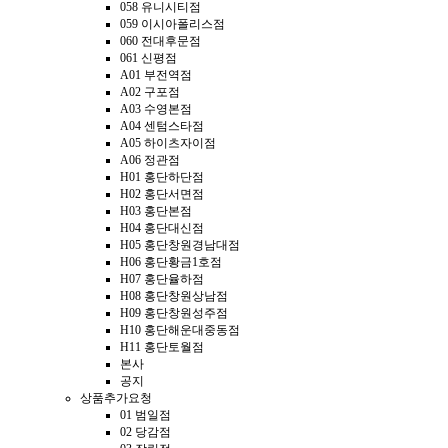
058 유니시티점
059 이시아폴리스점
060 전대후문점
061 신평점
A01 부전역점
A02 구포점
A03 수영본점
A04 센텀스타점
A05 하이츠자이점
A06 정관점
H01 홍단하단점
H02 홍단서면점
H03 홍단본점
H04 홍단대신점
H05 홍단창원경남대점
H06 홍단황금1호점
H07 홍단율하점
H08 홍단창원상남점
H09 홍단창원성주점
H10 홍단해운대중동점
H11 홍단토월점
본사
공지
상품추가요청
01 범일점
02 당감점