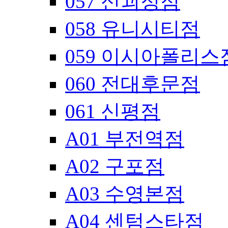
057 신괴정점
058 유니시티점
059 이시아폴리스
060 전대후문점
061 신평점
A01 부전역점
A02 구포점
A03 수영본점
A04 센텀스타점