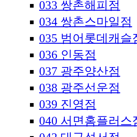
033 쌍촌해피점
034 쌍촌스마일점
035 범어롯데캐슬
036 인동점
037 광주양산점
038 광주선운점
039 진영점
040 서면홈플러스