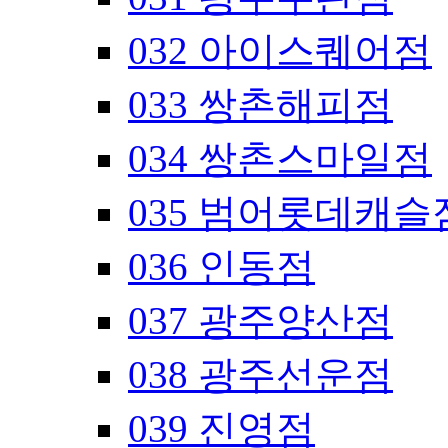
032 아이스퀘어점
033 쌍촌해피점
034 쌍촌스마일점
035 범어롯데캐슬
036 인동점
037 광주양산점
038 광주선운점
039 진영점