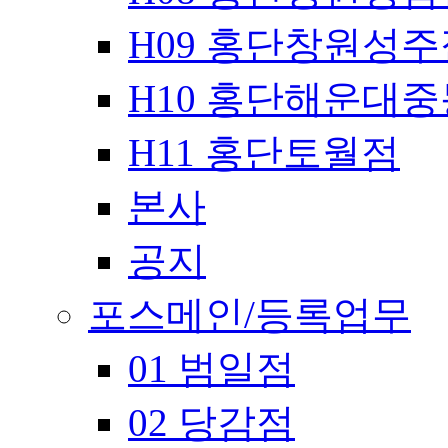
H09 홍단창원성주
H10 홍단해운대
H11 홍단토월점
본사
공지
포스메인/등록업무
01 범일점
02 당감점