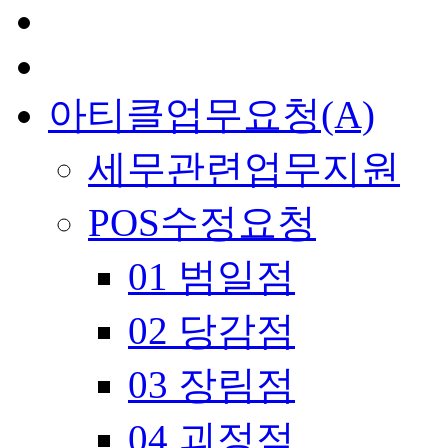
아티클업무요청(A)
세무관련업무지원
POS수정요청
01 범일점
02 당감점
03 장림점
04 괴정점