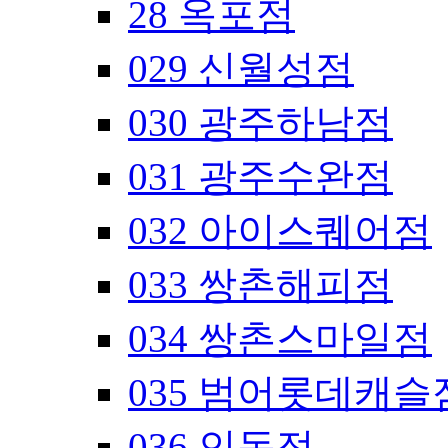
28 옥포점
029 신월성점
030 광주하남점
031 광주수완점
032 아이스퀘어점
033 쌍촌해피점
034 쌍촌스마일점
035 범어롯데캐슬
036 인동점