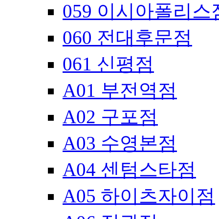
059 이시아폴리스
060 전대후문점
061 신평점
A01 부전역점
A02 구포점
A03 수영본점
A04 센텀스타점
A05 하이츠자이점