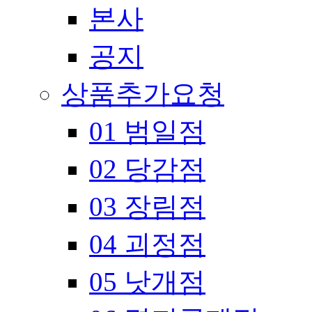
본사
공지
상품추가요청
01 범일점
02 당감점
03 장림점
04 괴정점
05 낫개점