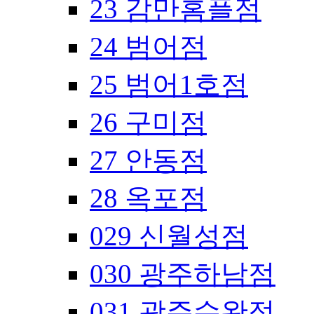
23 감만홈플점
24 범어점
25 범어1호점
26 구미점
27 안동점
28 옥포점
029 신월성점
030 광주하남점
031 광주수완점