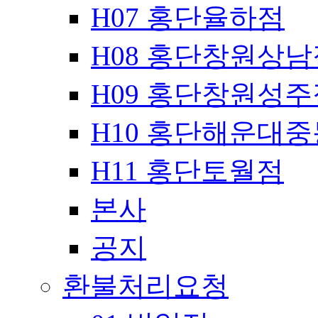
H07 홍단율하점
H08 홍단창원상남
H09 홍단창원성주
H10 홍단해운대
H11 홍단토월점
본사
공지
환불처리요청