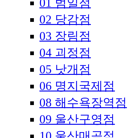
01 범일점
02 당감점
03 장림점
04 괴정점
05 낫개점
06 명지국제점
08 해수욕장역점
09 울산구영점
10 울산매곡점