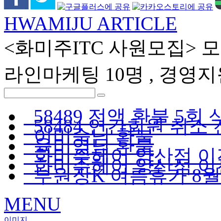
HWAMIJU ARTICLE
<화미주ITC 사원모집> 모
라인마케팅 10명 , 경영지
58489 전액 환불 5회
58484 연간회원 취소
이미숙님 환불
육미영님 환불
화미주헤어 양산점 이전
화미주헤어 양산점 이전 
부원장K 여름휴가 8월휴
MENU
이미지