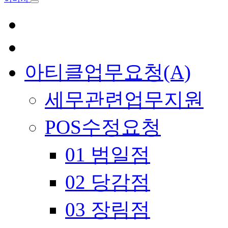
아티클업무요청(A)
세무관련업무지원
POS수정요청
01 범일점
02 당감점
03 장림점