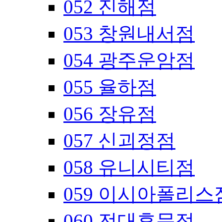
052 진해점
053 창원내서점
054 광주운암점
055 율하점
056 장유점
057 신괴정점
058 유니시티점
059 이시아폴리스
060 전대후문점