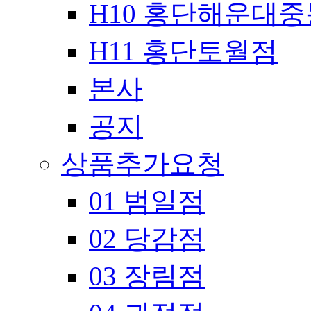
H10 홍단해운대
H11 홍단토월점
본사
공지
상품추가요청
01 범일점
02 당감점
03 장림점