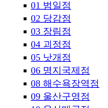
01 범일점
02 당감점
03 장림점
04 괴정점
05 낫개점
06 명지국제점
08 해수욕장역점
09 울산구영점