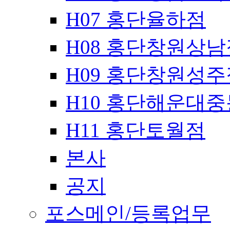
H07 홍단율하점
H08 홍단창원상남
H09 홍단창원성주
H10 홍단해운대
H11 홍단토월점
본사
공지
포스메인/등록업무