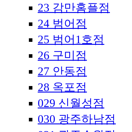
23 감만홈플점
24 범어점
25 범어1호점
26 구미점
27 안동점
28 옥포점
029 신월성점
030 광주하남점