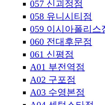
057 신괴정점
058 유니시티점
059 이시아폴리스
060 전대후문점
061 신평점
A01 부전역점
A02 구포점
A03 수영본점
A04 센텀스타점