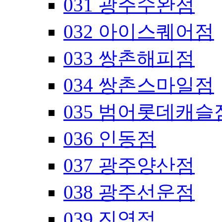
031 광주수완점
032 아이스퀘어점
033 쌍촌해피점
034 쌍촌스마일점
035 범어롯데캐슬
036 인동점
037 광주양산점
038 광주선운점
039 진영점