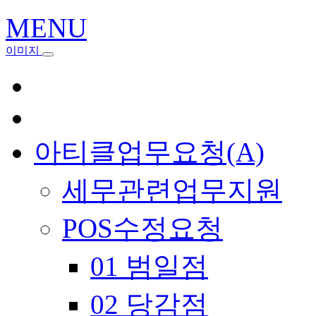
MENU
이미지
아티클업무요청(A)
세무관련업무지원
POS수정요청
01 범일점
02 당감점