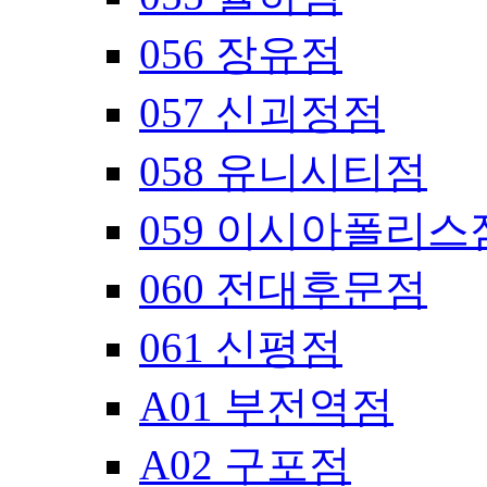
056 장유점
057 신괴정점
058 유니시티점
059 이시아폴리스
060 전대후문점
061 신평점
A01 부전역점
A02 구포점