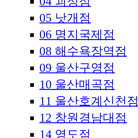
04 괴정점
05 낫개점
06 명지국제점
08 해수욕장역점
09 울산구영점
10 울산매곡점
11 울산호계신천
12 창원경남대점
14 영도점