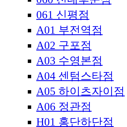
061 신평점
A01 부전역점
A02 구포점
A03 수영본점
A04 센텀스타점
A05 하이츠자이점
A06 정관점
H01 홍단하단점