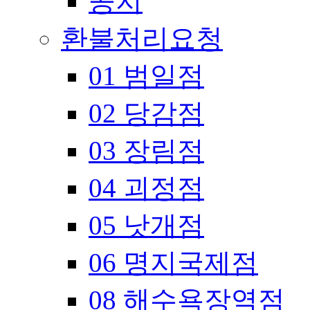
공지
환불처리요청
01 범일점
02 당감점
03 장림점
04 괴정점
05 낫개점
06 명지국제점
08 해수욕장역점