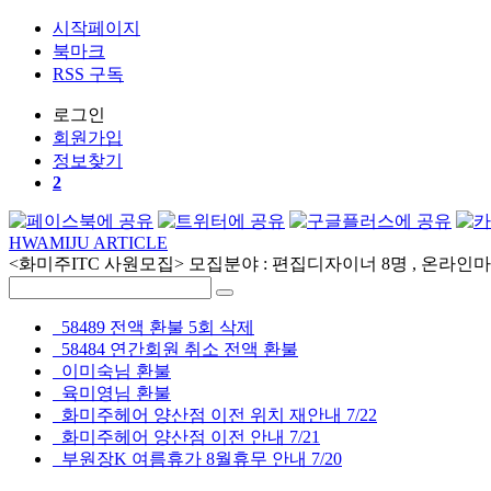
시작페이지
북마크
RSS 구독
로그인
회원
가입
정보찾기
2
HWAMIJU ARTICLE
<화미주ITC 사원모집> 모집분야 : 편집디자이너 8명 , 온라인마케
58489 전액 환불 5회 삭제
58484 연간회원 취소 전액 환불
이미숙님 환불
육미영님 환불
화미주헤어 양산점 이전 위치 재안내 7/22
화미주헤어 양산점 이전 안내 7/21
부원장K 여름휴가 8월휴무 안내 7/20