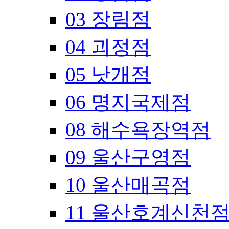
03 장림점
04 괴정점
05 낫개점
06 명지국제점
08 해수욕장역점
09 울산구영점
10 울산매곡점
11 울산호계신천