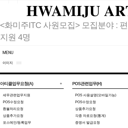
HWAMIJU AR
<화미주ITC 사원모집> 모집분야 : 편
지원 4명
MENU
이미지
아티클업무요청(A)
POS관련업무(H)
세무관련업무지원
POS 사용설명(모바일가능)
POS수정요청
POS수정요청
환불처리요청
상품추가요청
상품추가요청
각종 자료요청(통계)
포스메인/등록업무
증명서 발급요청