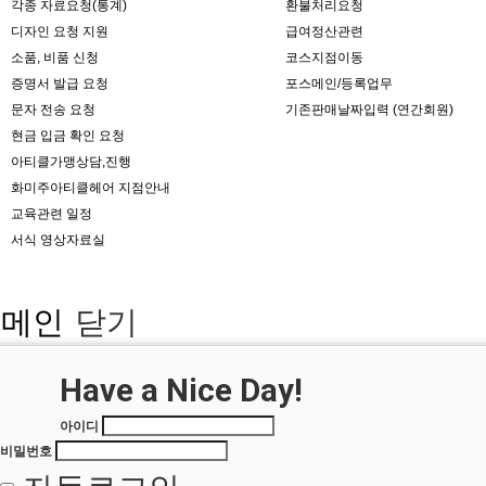
각종 자료요청(통계)
환불처리요청
디자인 요청 지원
급여정산관련
소품, 비품 신청
코스지점이동
증명서 발급 요청
포스메인/등록업무
문자 전송 요청
기존판매날짜입력 (연간회원)
현금 입금 확인 요청
아티클가맹상담,진행
화미주아티클헤어 지점안내
교육관련 일정
서식 영상자료실
메인
닫기
Login
Have a Nice Day!
아이디
비밀번호