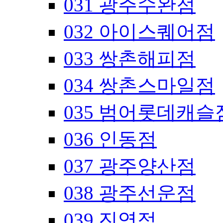
031 광주수완점
032 아이스퀘어점
033 쌍촌해피점
034 쌍촌스마일점
035 범어롯데캐슬
036 인동점
037 광주양산점
038 광주선운점
039 진영점