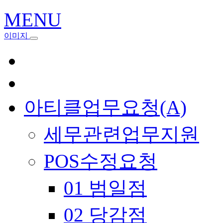
MENU
이미지
아티클업무요청(A)
세무관련업무지원
POS수정요청
01 범일점
02 당감점