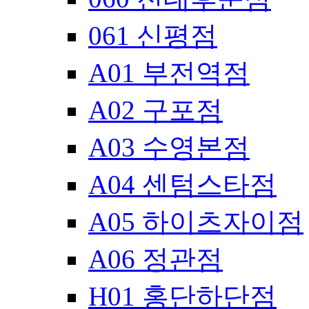
061 신평점
A01 부전역점
A02 구포점
A03 수영본점
A04 센텀스타점
A05 하이츠자이점
A06 정관점
H01 홍단하단점