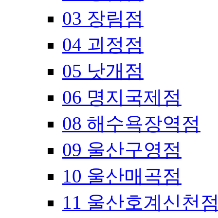
03 장림점
04 괴정점
05 낫개점
06 명지국제점
08 해수욕장역점
09 울산구영점
10 울산매곡점
11 울산호계신천