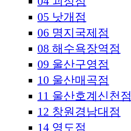
04 괴정점
05 낫개점
06 명지국제점
08 해수욕장역점
09 울산구영점
10 울산매곡점
11 울산호계신천
12 창원경남대점
14 영도점