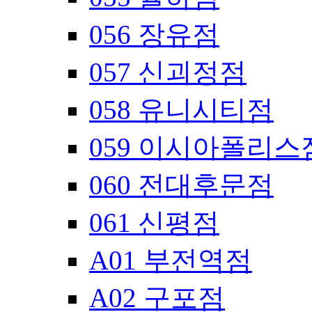
056 장유점
057 신괴정점
058 유니시티점
059 이시아폴리스
060 전대후문점
061 신평점
A01 부전역점
A02 구포점