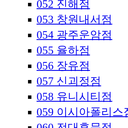
052 진해점
053 창원내서점
054 광주운암점
055 율하점
056 장유점
057 신괴정점
058 유니시티점
059 이시아폴리스
060 전대후문점