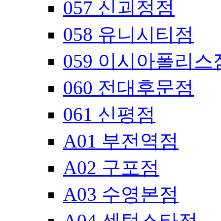
057 신괴정점
058 유니시티점
059 이시아폴리스
060 전대후문점
061 신평점
A01 부전역점
A02 구포점
A03 수영본점
A04 센텀스타점