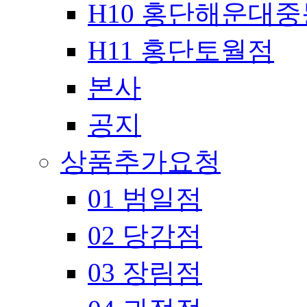
H10 홍단해운대
H11 홍단토월점
본사
공지
상품추가요청
01 범일점
02 당감점
03 장림점