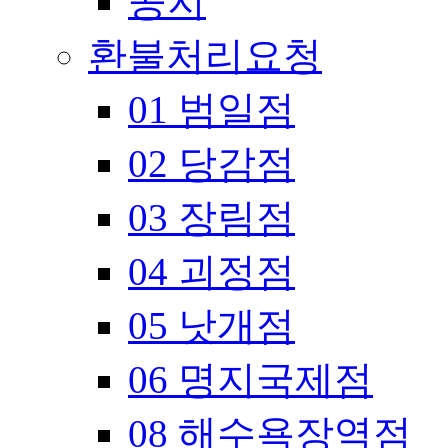
공지
환불처리요청
01 범일점
02 당감점
03 장림점
04 괴정점
05 낫개점
06 명지국제점
08 해수욕장역점