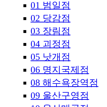
01 범일점
02 당감점
03 장림점
04 괴정점
05 낫개점
06 명지국제점
08 해수욕장역점
09 울산구영점