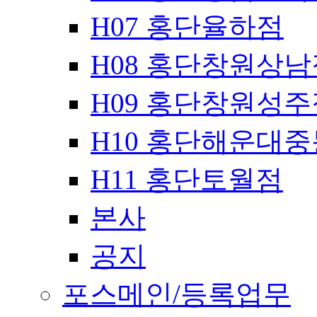
H07 홍단율하점
H08 홍단창원상남
H09 홍단창원성주
H10 홍단해운대
H11 홍단토월점
본사
공지
포스메인/등록업무