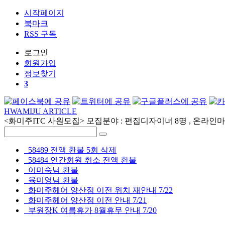
시작페이지
북마크
RSS 구독
로그인
회원
가입
정보찾기
3
HWAMIJU ARTICLE
<화미주ITC 사원모집> 모집분야 : 편집디자이너 8명 , 온라인마케
58489 전액 환불 5회 삭제
58484 연간회원 취소 전액 환불
이미숙님 환불
육미영님 환불
화미주헤어 양산점 이전 위치 재안내 7/22
화미주헤어 양산점 이전 안내 7/21
부원장K 여름휴가 8월휴무 안내 7/20