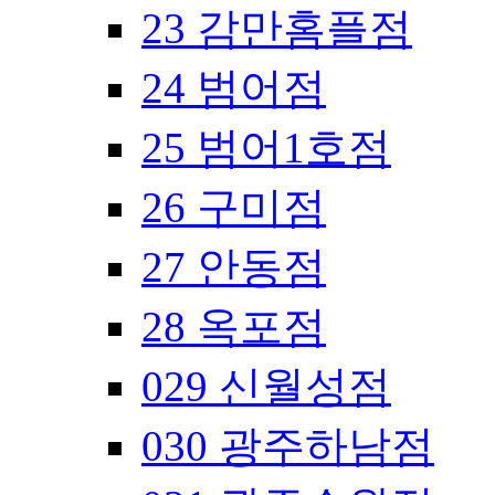
23 감만홈플점
24 범어점
25 범어1호점
26 구미점
27 안동점
28 옥포점
029 신월성점
030 광주하남점