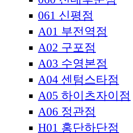
061 신평점
A01 부전역점
A02 구포점
A03 수영본점
A04 센텀스타점
A05 하이츠자이점
A06 정관점
H01 홍단하단점