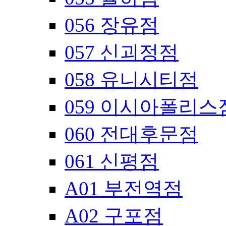
056 장유점
057 신괴정점
058 유니시티점
059 이시아폴리스
060 전대후문점
061 신평점
A01 부전역점
A02 구포점