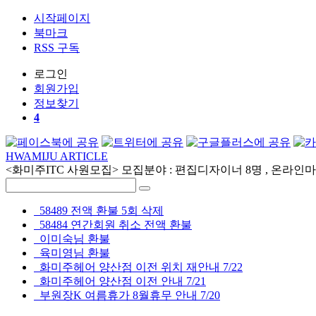
시작페이지
북마크
RSS 구독
로그인
회원
가입
정보찾기
4
HWAMIJU ARTICLE
<화미주ITC 사원모집> 모집분야 : 편집디자이너 8명 , 온라인마케
58489 전액 환불 5회 삭제
58484 연간회원 취소 전액 환불
이미숙님 환불
육미영님 환불
화미주헤어 양산점 이전 위치 재안내 7/22
화미주헤어 양산점 이전 안내 7/21
부원장K 여름휴가 8월휴무 안내 7/20