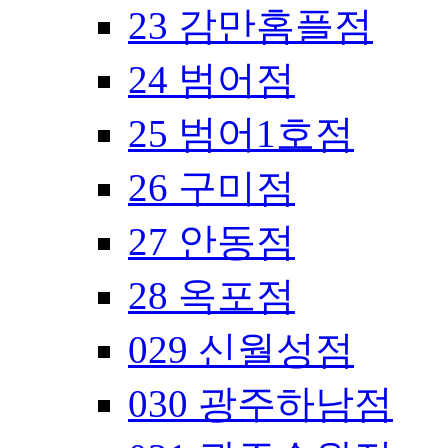
23 감만홈플점
24 범어점
25 범어1호점
26 구미점
27 안동점
28 옥포점
029 신월성점
030 광주하남점