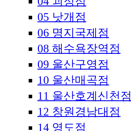
04 괴정점
05 낫개점
06 명지국제점
08 해수욕장역점
09 울산구영점
10 울산매곡점
11 울산호계신천
12 창원경남대점
14 영도점