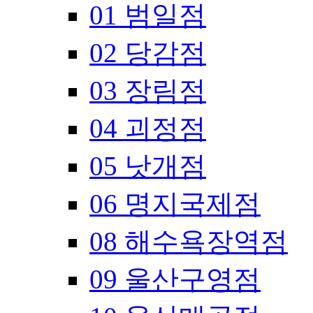
01 범일점
02 당감점
03 장림점
04 괴정점
05 낫개점
06 명지국제점
08 해수욕장역점
09 울산구영점