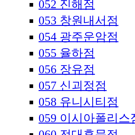
052 진해점
053 창원내서점
054 광주운암점
055 율하점
056 장유점
057 신괴정점
058 유니시티점
059 이시아폴리스
060 전대후문점