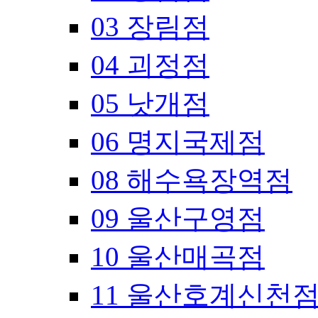
03 장림점
04 괴정점
05 낫개점
06 명지국제점
08 해수욕장역점
09 울산구영점
10 울산매곡점
11 울산호계신천