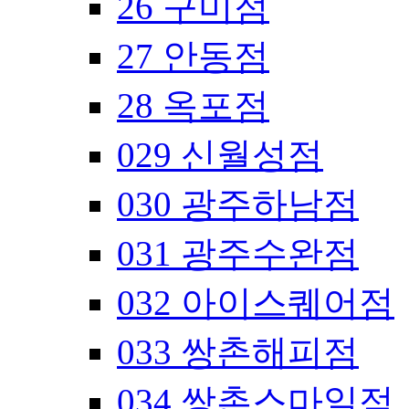
26 구미점
27 안동점
28 옥포점
029 신월성점
030 광주하남점
031 광주수완점
032 아이스퀘어점
033 쌍촌해피점
034 쌍촌스마일점