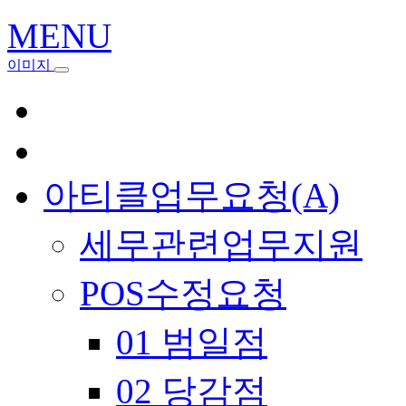
MENU
이미지
아티클업무요청(A)
세무관련업무지원
POS수정요청
01 범일점
02 당감점