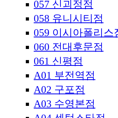
057 신괴정점
058 유니시티점
059 이시아폴리스
060 전대후문점
061 신평점
A01 부전역점
A02 구포점
A03 수영본점
A04 센텀스타점