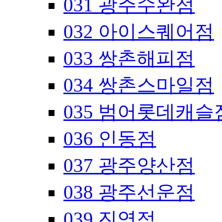
031 광주수완점
032 아이스퀘어점
033 쌍촌해피점
034 쌍촌스마일점
035 범어롯데캐슬
036 인동점
037 광주양산점
038 광주선운점
039 진영점