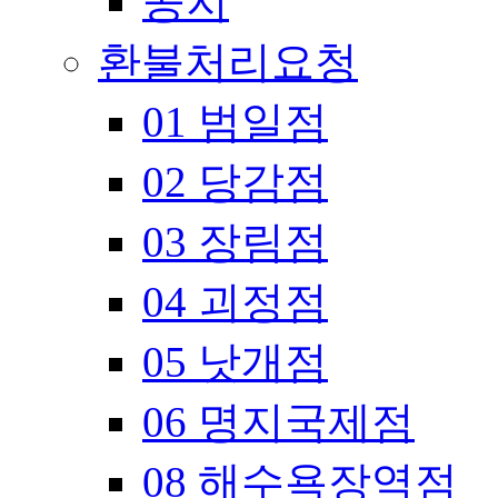
공지
환불처리요청
01 범일점
02 당감점
03 장림점
04 괴정점
05 낫개점
06 명지국제점
08 해수욕장역점