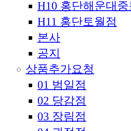
H10 홍단해운대
H11 홍단토월점
본사
공지
상품추가요청
01 범일점
02 당감점
03 장림점