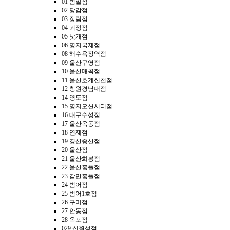
01 범일점
02 당감점
03 장림점
04 괴정점
05 낫개점
06 명지국제점
08 해수욕장역점
09 울산구영점
10 울산매곡점
11 울산호계신천점
12 창원경남대점
14 영도점
15 명지오션시티점
16 대구수성점
17 울산옥동점
18 연제점
19 경산중산점
20 울산점
21 울산화봉점
22 울산홈플점
23 감만홈플점
24 범어점
25 범어1호점
26 구미점
27 안동점
28 옥포점
029 신월성점