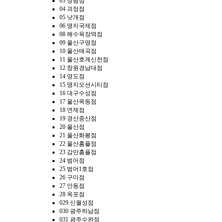
03 장림점
04 괴정점
05 낫개점
06 명지국제점
08 해수욕장역점
09 울산구영점
10 울산매곡점
11 울산호계신천점
12 창원경남대점
14 영도점
15 명지오션시티점
16 대구수성점
17 울산옥동점
18 연제점
19 경산중산점
20 울산점
21 울산화봉점
22 울산홈플점
23 감만홈플점
24 범어점
25 범어1호점
26 구미점
27 안동점
28 옥포점
029 신월성점
030 광주하남점
031 광주수완점