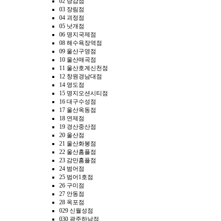
02 당감점
03 장림점
04 괴정점
05 낫개점
06 명지국제점
08 해수욕장역점
09 울산구영점
10 울산매곡점
11 울산호계신천점
12 창원경남대점
14 영도점
15 명지오션시티점
16 대구수성점
17 울산옥동점
18 연제점
19 경산중산점
20 울산점
21 울산화봉점
22 울산홈플점
23 감만홈플점
24 범어점
25 범어1호점
26 구미점
27 안동점
28 옥포점
029 신월성점
030 광주하남점