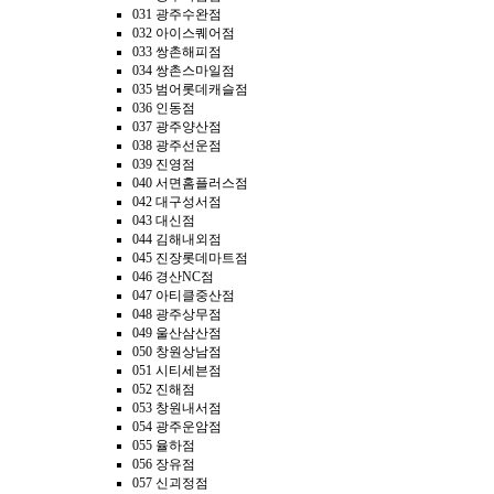
031 광주수완점
032 아이스퀘어점
033 쌍촌해피점
034 쌍촌스마일점
035 범어롯데캐슬점
036 인동점
037 광주양산점
038 광주선운점
039 진영점
040 서면홈플러스점
042 대구성서점
043 대신점
044 김해내외점
045 진장롯데마트점
046 경산NC점
047 아티클중산점
048 광주상무점
049 울산삼산점
050 창원상남점
051 시티세븐점
052 진해점
053 창원내서점
054 광주운암점
055 율하점
056 장유점
057 신괴정점