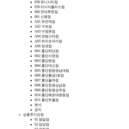
058 유니시티점
059 이시아폴리스점
060 전대후문점
061 신평점
A01 부전역점
A02 구포점
A03 수영본점
A04 센텀스타점
A05 하이츠자이점
A06 정관점
H01 홍단하단점
H02 홍단서면점
H03 홍단본점
H04 홍단대신점
H05 홍단창원경남대점
H06 홍단황금1호점
H07 홍단율하점
H08 홍단창원상남점
H09 홍단창원성주점
H10 홍단해운대중동점
H11 홍단토월점
본사
공지
상품추가요청
01 범일점
02 당감점