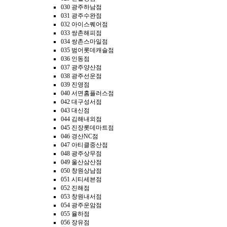
030 광주하남점
031 광주수완점
032 아이스퀘어점
033 쌍촌해피점
034 쌍촌스마일점
035 범어롯데캐슬점
036 인동점
037 광주양산점
038 광주선운점
039 진영점
040 서면홈플러스점
042 대구성서점
043 대신점
044 김해내외점
045 진장롯데마트점
046 경산NC점
047 아티클중산점
048 광주상무점
049 울산삼산점
050 창원상남점
051 시티세븐점
052 진해점
053 창원내서점
054 광주운암점
055 율하점
056 장유점