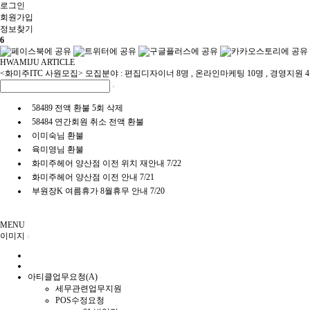
로그인
회원
가입
정보찾기
6
HWAMIJU ARTICLE
<화미주ITC 사원모집> 모집분야 : 편집디자이너 8명 , 온라인마케팅 10명 , 경영지원 
58489 전액 환불 5회 삭제
58484 연간회원 취소 전액 환불
이미숙님 환불
육미영님 환불
화미주헤어 양산점 이전 위치 재안내 7/22
화미주헤어 양산점 이전 안내 7/21
부원장K 여름휴가 8월휴무 안내 7/20
MENU
이미지
아티클업무요청(A)
세무관련업무지원
POS수정요청