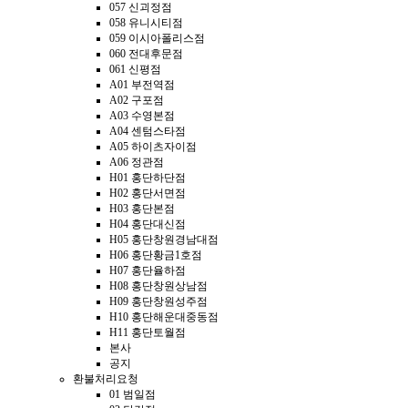
057 신괴정점
058 유니시티점
059 이시아폴리스점
060 전대후문점
061 신평점
A01 부전역점
A02 구포점
A03 수영본점
A04 센텀스타점
A05 하이츠자이점
A06 정관점
H01 홍단하단점
H02 홍단서면점
H03 홍단본점
H04 홍단대신점
H05 홍단창원경남대점
H06 홍단황금1호점
H07 홍단율하점
H08 홍단창원상남점
H09 홍단창원성주점
H10 홍단해운대중동점
H11 홍단토월점
본사
공지
환불처리요청
01 범일점