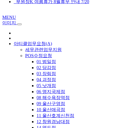
부원장K 여름휴가 8월휴무 안내 7/20
MENU
이미지
아티클업무요청(A)
세무관련업무지원
POS수정요청
01 범일점
02 당감점
03 장림점
04 괴정점
05 낫개점
06 명지국제점
08 해수욕장역점
09 울산구영점
10 울산매곡점
11 울산호계신천점
12 창원경남대점
14 영도점