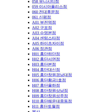
058 유니시티점
059 이시아폴리스점
060 전대후문점
061 신평점
A01 부전역점
A02 구포점
A03 수영본점
A04 센텀스타점
A05 하이츠자이점
A06 정관점
H01 홍단하단점
H02 홍단서면점
H03 홍단본점
H04 홍단대신점
H05 홍단창원경남대점
H06 홍단황금1호점
H07 홍단율하점
H08 홍단창원상남점
H09 홍단창원성주점
H10 홍단해운대중동점
H11 홍단토월점
본사