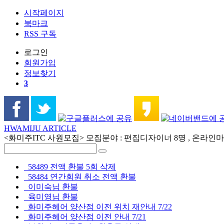
시작페이지
북마크
RSS 구독
로그인
회원
가입
정보찾기
3
HWAMIJU ARTICLE
<화미주ITC 사원모집> 모집분야 : 편집디자이너 8명 , 온라인마케
58489 전액 환불 5회 삭제
58484 연간회원 취소 전액 환불
이미숙님 환불
육미영님 환불
화미주헤어 양산점 이전 위치 재안내 7/22
화미주헤어 양산점 이전 안내 7/21