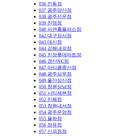
036 인동점
037 광주양산점
038 광주선운점
039 진영점
040 서면홈플러스점
042 대구성서점
043 대신점
044 김해내외점
045 진장롯데마트점
046 경산NC점
047 아티클중산점
048 광주상무점
049 울산삼산점
050 창원상남점
051 시티세븐점
052 진해점
053 창원내서점
054 광주운암점
055 율하점
056 장유점
057 신괴정점