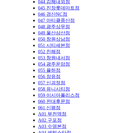
044 김해내외점
045 진장롯데마트점
046 경산NC점
047 아티클중산점
048 광주상무점
049 울산삼산점
050 창원상남점
051 시티세븐점
052 진해점
053 창원내서점
054 광주운암점
055 율하점
056 장유점
057 신괴정점
058 유니시티점
059 이시아폴리스점
060 전대후문점
061 신평점
A01 부전역점
A02 구포점
A03 수영본점
A04 센텀스타점