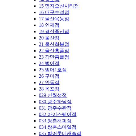
15 명지오션시티점
16 대구수성점
17 울산옥동점
18 연제점
19 경산중산점
20 울산점
21 울산화봉점
22 울산홈플점
23 감만홈플점
24 범어점
25 범어1호점
26 구미점
27 안동점
28 옥포점
029 신월성점
030 광주하남점
031 광주수완점
032 아이스퀘어점
033 쌍촌해피점
034 쌍촌스마일점
035 범어롯데캐슬점