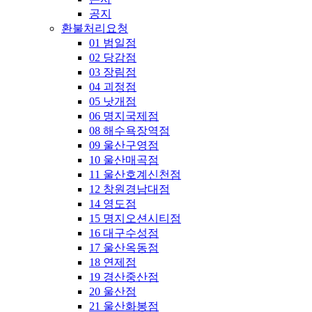
공지
환불처리요청
01 범일점
02 당감점
03 장림점
04 괴정점
05 낫개점
06 명지국제점
08 해수욕장역점
09 울산구영점
10 울산매곡점
11 울산호계신천점
12 창원경남대점
14 영도점
15 명지오션시티점
16 대구수성점
17 울산옥동점
18 연제점
19 경산중산점
20 울산점
21 울산화봉점