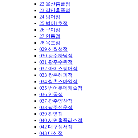
22 울산홈플점
23 감만홈플점
24 범어점
25 범어1호점
26 구미점
27 안동점
28 옥포점
029 신월성점
030 광주하남점
031 광주수완점
032 아이스퀘어점
033 쌍촌해피점
034 쌍촌스마일점
035 범어롯데캐슬점
036 인동점
037 광주양산점
038 광주선운점
039 진영점
040 서면홈플러스점
042 대구성서점
043 대신점