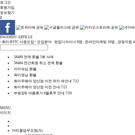
로그인
회원
가입
정보찾기
2
HWAMIJU ARTICLE
<화미주ITC 사원모집> 모집분야 : 편집디자이너 8명 , 온라인마케팅 10명 , 경영지원 
58489 전액 환불 5회 삭제
58484 연간회원 취소 전액 환불
이미숙님 환불
육미영님 환불
화미주헤어 양산점 이전 위치 재안내 7/22
화미주헤어 양산점 이전 안내 7/21
부원장K 여름휴가 8월휴무 안내 7/20
MENU
이미지
아티클업무요청(A)