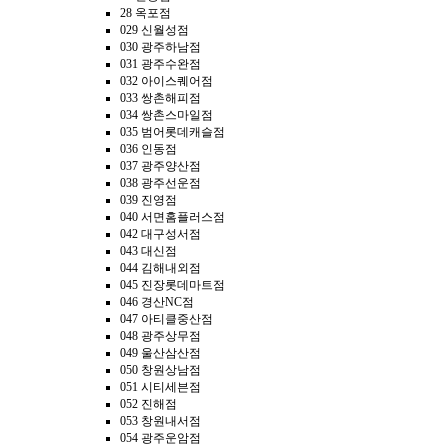
28 옥포점
029 신월성점
030 광주하남점
031 광주수완점
032 아이스퀘어점
033 쌍촌해피점
034 쌍촌스마일점
035 범어롯데캐슬점
036 인동점
037 광주양산점
038 광주선운점
039 진영점
040 서면홈플러스점
042 대구성서점
043 대신점
044 김해내외점
045 진장롯데마트점
046 경산NC점
047 아티클중산점
048 광주상무점
049 울산삼산점
050 창원상남점
051 시티세븐점
052 진해점
053 창원내서점
054 광주운암점