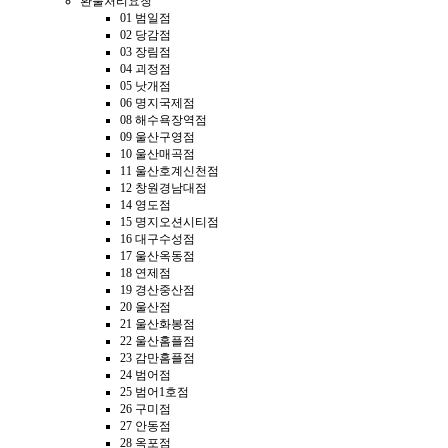
환불처리요청
01 범일점
02 당감점
03 장림점
04 괴정점
05 낫개점
06 명지국제점
08 해수욕장역점
09 울산구영점
10 울산매곡점
11 울산호계신천점
12 창원경남대점
14 영도점
15 명지오션시티점
16 대구수성점
17 울산옥동점
18 연제점
19 경산중산점
20 울산점
21 울산화봉점
22 울산홈플점
23 감만홈플점
24 범어점
25 범어1호점
26 구미점
27 안동점
28 옥포점