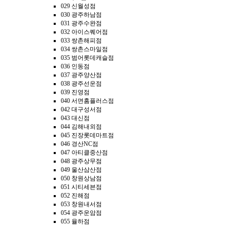
029 신월성점
030 광주하남점
031 광주수완점
032 아이스퀘어점
033 쌍촌해피점
034 쌍촌스마일점
035 범어롯데캐슬점
036 인동점
037 광주양산점
038 광주선운점
039 진영점
040 서면홈플러스점
042 대구성서점
043 대신점
044 김해내외점
045 진장롯데마트점
046 경산NC점
047 아티클중산점
048 광주상무점
049 울산삼산점
050 창원상남점
051 시티세븐점
052 진해점
053 창원내서점
054 광주운암점
055 율하점