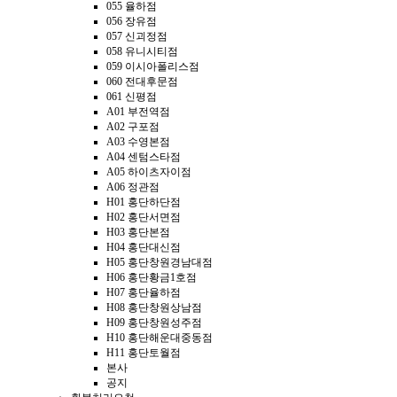
055 율하점
056 장유점
057 신괴정점
058 유니시티점
059 이시아폴리스점
060 전대후문점
061 신평점
A01 부전역점
A02 구포점
A03 수영본점
A04 센텀스타점
A05 하이츠자이점
A06 정관점
H01 홍단하단점
H02 홍단서면점
H03 홍단본점
H04 홍단대신점
H05 홍단창원경남대점
H06 홍단황금1호점
H07 홍단율하점
H08 홍단창원상남점
H09 홍단창원성주점
H10 홍단해운대중동점
H11 홍단토월점
본사
공지