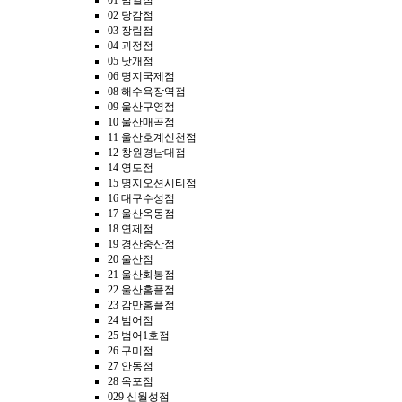
01 범일점
02 당감점
03 장림점
04 괴정점
05 낫개점
06 명지국제점
08 해수욕장역점
09 울산구영점
10 울산매곡점
11 울산호계신천점
12 창원경남대점
14 영도점
15 명지오션시티점
16 대구수성점
17 울산옥동점
18 연제점
19 경산중산점
20 울산점
21 울산화봉점
22 울산홈플점
23 감만홈플점
24 범어점
25 범어1호점
26 구미점
27 안동점
28 옥포점
029 신월성점