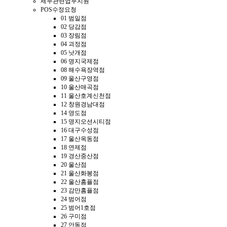
세무관련업무지원
POS수정요청
01 범일점
02 당감점
03 장림점
04 괴정점
05 낫개점
06 명지국제점
08 해수욕장역점
09 울산구영점
10 울산매곡점
11 울산호계신천점
12 창원경남대점
14 영도점
15 명지오션시티점
16 대구수성점
17 울산옥동점
18 연제점
19 경산중산점
20 울산점
21 울산화봉점
22 울산홈플점
23 감만홈플점
24 범어점
25 범어1호점
26 구미점
27 안동점