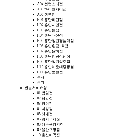
A04 센텀스타점
A05 하이츠자이점
A06 정관점
H01 홍단하단점
H02 홍단서면점
H03 홍단본점
H04 홍단대신점
H05 홍단창원경남대점
H06 홍단황금1호점
H07 홍단율하점
H08 홍단창원상남점
H09 홍단창원성주점
H10 홍단해운대중동점
H11 홍단토월점
본사
공지
환불처리요청
01 범일점
02 당감점
03 장림점
04 괴정점
05 낫개점
06 명지국제점
08 해수욕장역점
09 울산구영점
10 울산매곡점