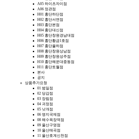
A05 하이츠자이점
A06 정관점
H01 홍단하단점
H02 홍단서면점
H03 홍단본점
H04 홍단대신점
H05 홍단창원경남대점
H06 홍단황금1호점
H07 홍단율하점
H08 홍단창원상남점
H09 홍단창원성주점
H10 홍단해운대중동점
H11 홍단토월점
본사
공지
상품추가요청
01 범일점
02 당감점
03 장림점
04 괴정점
05 낫개점
06 명지국제점
08 해수욕장역점
09 울산구영점
10 울산매곡점
11 울산호계신천점