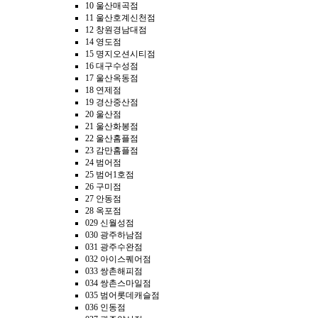
10 울산매곡점
11 울산호계신천점
12 창원경남대점
14 영도점
15 명지오션시티점
16 대구수성점
17 울산옥동점
18 연제점
19 경산중산점
20 울산점
21 울산화봉점
22 울산홈플점
23 감만홈플점
24 범어점
25 범어1호점
26 구미점
27 안동점
28 옥포점
029 신월성점
030 광주하남점
031 광주수완점
032 아이스퀘어점
033 쌍촌해피점
034 쌍촌스마일점
035 범어롯데캐슬점
036 인동점