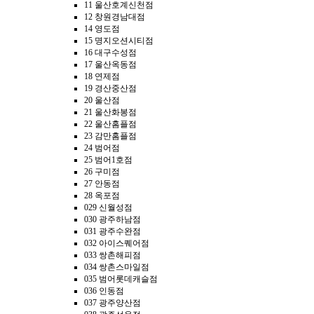
11 울산호계신천점
12 창원경남대점
14 영도점
15 명지오션시티점
16 대구수성점
17 울산옥동점
18 연제점
19 경산중산점
20 울산점
21 울산화봉점
22 울산홈플점
23 감만홈플점
24 범어점
25 범어1호점
26 구미점
27 안동점
28 옥포점
029 신월성점
030 광주하남점
031 광주수완점
032 아이스퀘어점
033 쌍촌해피점
034 쌍촌스마일점
035 범어롯데캐슬점
036 인동점
037 광주양산점