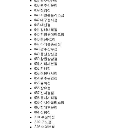
037 광주양산점
038 광주선운점
039 진영점
040 서면홈플러스점
042 대구성서점
043 대신점
044 김해내외점
045 진장롯데마트점
046 경산NC점
047 아티클중산점
048 광주상무점
049 울산삼산점
050 창원상남점
051 시티세븐점
052 진해점
053 창원내서점
054 광주운암점
055 율하점
056 장유점
057 신괴정점
058 유니시티점
059 이시아폴리스점
060 전대후문점
061 신평점
A01 부전역점
A02 구포점
A03 수영본점