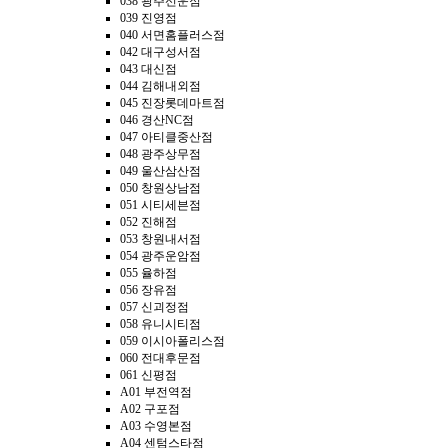
038 광주선운점
039 진영점
040 서면홈플러스점
042 대구성서점
043 대신점
044 김해내외점
045 진장롯데마트점
046 경산NC점
047 아티클중산점
048 광주상무점
049 울산삼산점
050 창원상남점
051 시티세븐점
052 진해점
053 창원내서점
054 광주운암점
055 율하점
056 장유점
057 신괴정점
058 유니시티점
059 이시아폴리스점
060 전대후문점
061 신평점
A01 부전역점
A02 구포점
A03 수영본점
A04 센텀스타점