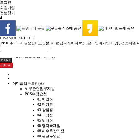
로그인
회원
가입
정보찾기
4
HWAMIJU ARTICLE
<화미주ITC 사원모집> 모집분야 : 편집디자이너 8명 , 온라인마케팅 10명 , 경영지원 
58489 전액 환불 5회 삭제
MENU
58484 연간회원 취소 전액 환불
이미지
이미숙님 환불
육미영님 환불
아티클업무요청(A)
화미주헤어 양산점 이전 위치 재안내 7/22
세무관련업무지원
화미주헤어 양산점 이전 안내 7/21
POS수정요청
부원장K 여름휴가 8월휴무 안내 7/20
01 범일점
02 당감점
03 장림점
04 괴정점
05 낫개점
06 명지국제점
08 해수욕장역점
09 울산구영점