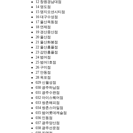
12 창원경남대점
14 영도점
15 명지오션시티점
16 대구수성점
17 울산옥동점
18 연제점
19 경산중산점
20 울산점
21 울산화봉점
22 울산홈플점
23 감만홈플점
24 범어점
25 범어1호점
26 구미점
27 안동점
28 옥포점
029 신월성점
030 광주하남점
031 광주수완점
032 아이스퀘어점
033 쌍촌해피점
034 쌍촌스마일점
035 범어롯데캐슬점
036 인동점
037 광주양산점
038 광주선운점