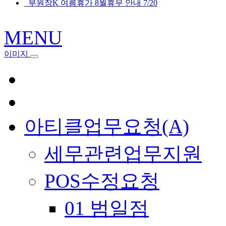
부원장K 여름휴가 8월휴무 안내 7/20
MENU
이미지
아티클업무요청(A)
세무관련업무지원
POS수정요청
01 범일점