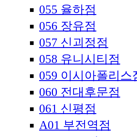
055 율하점
056 장유점
057 신괴정점
058 유니시티점
059 이시아폴리스
060 전대후문점
061 신평점
A01 부전역점