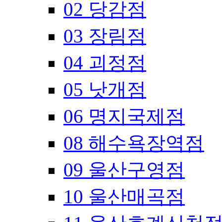
02 당감점
03 장림점
04 괴정점
05 낫개점
06 명지국제점
08 해수욕장역점
09 울산구영점
10 울산매곡점