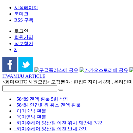
시작페이지
북마크
RSS 구독
로그인
회원
가입
정보찾기
3
HWAMIJU ARTICLE
<화미주ITC 사원모집> 모집분야 : 편집디자이너 8명 , 온라인마케
58489 전액 환불 5회 삭제
58484 연간회원 취소 전액 환불
이미숙님 환불
육미영님 환불
화미주헤어 양산점 이전 위치 재안내 7/22
화미주헤어 양산점 이전 안내 7/21