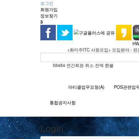
로그인
회원
가입
정보찾기
3
HW
<화미주ITC 사원모집> 모집분야 : 편
58484 연간회원 취소 전액 환불
아티클업무요청(A)
POS관련업무
통합공지사항
Login