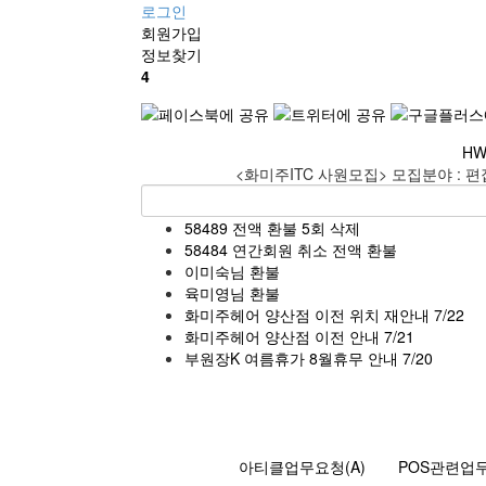
로그인
회원
가입
정보찾기
4
HW
<화미주ITC 사원모집> 모집분야 : 편
58489 전액 환불 5회 삭제
58484 연간회원 취소 전액 환불
이미숙님 환불
육미영님 환불
화미주헤어 양산점 이전 위치 재안내 7/22
화미주헤어 양산점 이전 안내 7/21
부원장K 여름휴가 8월휴무 안내 7/20
아티클업무요청(A)
POS관련업무