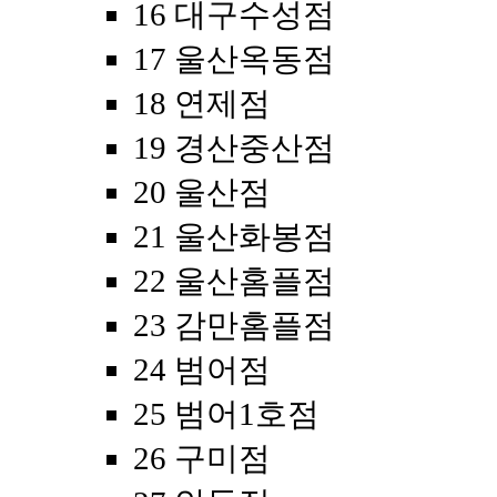
16 대구수성점
17 울산옥동점
18 연제점
19 경산중산점
20 울산점
21 울산화봉점
22 울산홈플점
23 감만홈플점
24 범어점
25 범어1호점
26 구미점