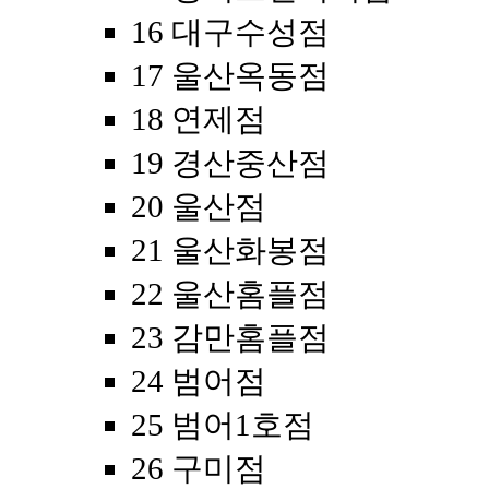
16 대구수성점
17 울산옥동점
18 연제점
19 경산중산점
20 울산점
21 울산화봉점
22 울산홈플점
23 감만홈플점
24 범어점
25 범어1호점
26 구미점