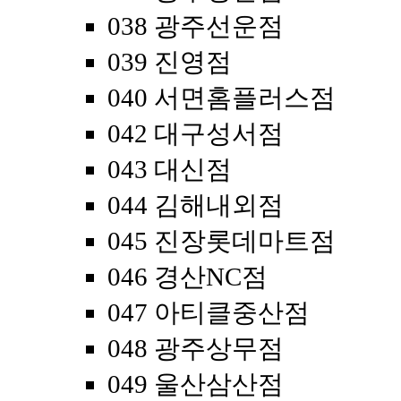
038 광주선운점
039 진영점
040 서면홈플러스점
042 대구성서점
043 대신점
044 김해내외점
045 진장롯데마트점
046 경산NC점
047 아티클중산점
048 광주상무점
049 울산삼산점