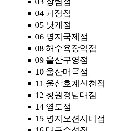
03 장림점
04 괴정점
05 낫개점
06 명지국제점
08 해수욕장역점
09 울산구영점
10 울산매곡점
11 울산호계신천점
12 창원경남대점
14 영도점
15 명지오션시티점
16 대구수성점