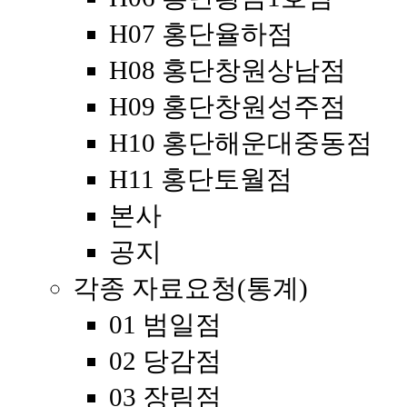
H07 홍단율하점
H08 홍단창원상남점
H09 홍단창원성주점
H10 홍단해운대중동점
H11 홍단토월점
본사
공지
각종 자료요청(통계)
01 범일점
02 당감점
03 장림점