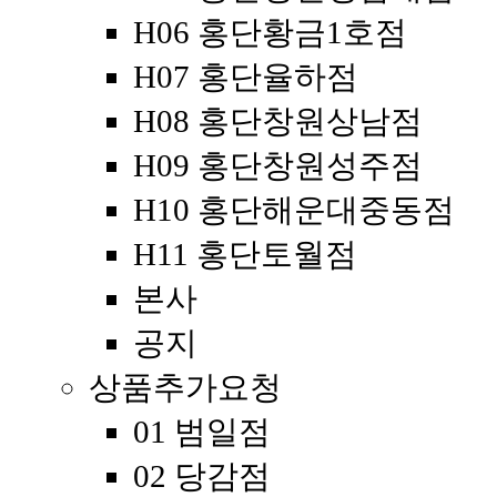
H06 홍단황금1호점
H07 홍단율하점
H08 홍단창원상남점
H09 홍단창원성주점
H10 홍단해운대중동점
H11 홍단토월점
본사
공지
상품추가요청
01 범일점
02 당감점