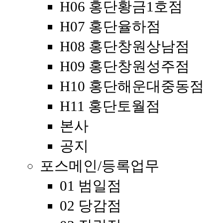
H06 홍단황금1호점
H07 홍단율하점
H08 홍단창원상남점
H09 홍단창원성주점
H10 홍단해운대중동점
H11 홍단토월점
본사
공지
포스메인/등록업무
01 범일점
02 당감점