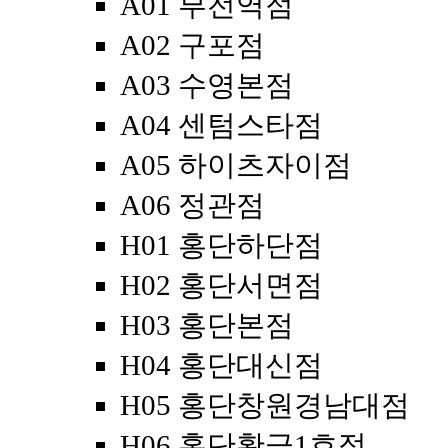
A01 부전역점
A02 구포점
A03 수영본점
A04 센텀스타점
A05 하이츠자이점
A06 정관점
H01 홍단하단점
H02 홍단서면점
H03 홍단본점
H04 홍단대신점
H05 홍단창원경남대점
H06 홍단황금1호점