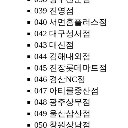
039 진영점
040 서면홈플러스점
042 대구성서점
043 대신점
044 김해내외점
045 진장롯데마트점
046 경산NC점
047 아티클중산점
048 광주상무점
049 울산삼산점
050 창원상남점