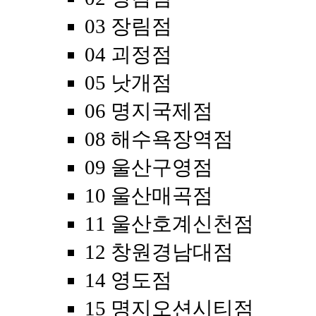
03 장림점
04 괴정점
05 낫개점
06 명지국제점
08 해수욕장역점
09 울산구영점
10 울산매곡점
11 울산호계신천점
12 창원경남대점
14 영도점
15 명지오션시티점