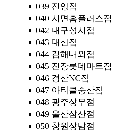
039 진영점
040 서면홈플러스점
042 대구성서점
043 대신점
044 김해내외점
045 진장롯데마트점
046 경산NC점
047 아티클중산점
048 광주상무점
049 울산삼산점
050 창원상남점