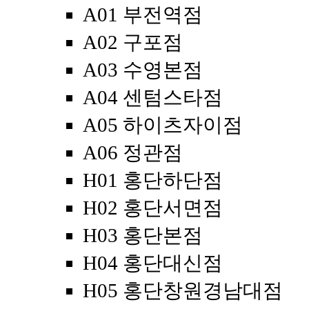
A01 부전역점
A02 구포점
A03 수영본점
A04 센텀스타점
A05 하이츠자이점
A06 정관점
H01 홍단하단점
H02 홍단서면점
H03 홍단본점
H04 홍단대신점
H05 홍단창원경남대점