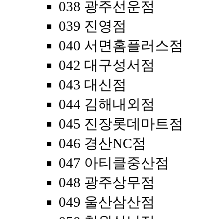
038 광주선운점
039 진영점
040 서면홈플러스점
042 대구성서점
043 대신점
044 김해내외점
045 진장롯데마트점
046 경산NC점
047 아티클중산점
048 광주상무점
049 울산삼산점