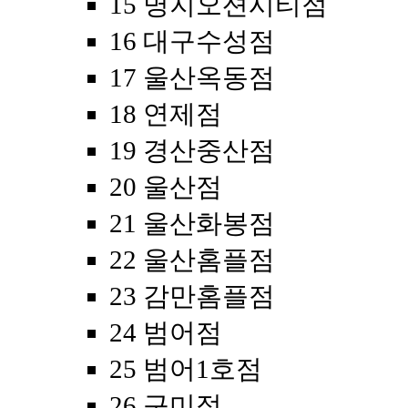
15 명지오션시티점
16 대구수성점
17 울산옥동점
18 연제점
19 경산중산점
20 울산점
21 울산화봉점
22 울산홈플점
23 감만홈플점
24 범어점
25 범어1호점
26 구미점