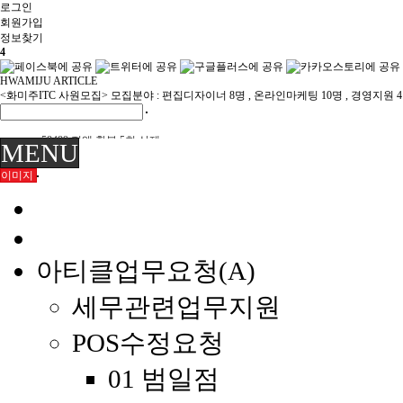
로그인
회원
가입
정보찾기
4
HWAMIJU ARTICLE
<화미주ITC 사원모집> 모집분야 : 편집디자이너 8명 , 온라인마케팅 10명 , 경영지원 
58489 전액 환불 5회 삭제
MENU
58484 연간회원 취소 전액 환불
이미지
이미숙님 환불
육미영님 환불
화미주헤어 양산점 이전 위치 재안내 7/22
화미주헤어 양산점 이전 안내 7/21
부원장K 여름휴가 8월휴무 안내 7/20
아티클업무요청(A)
세무관련업무지원
POS수정요청
01 범일점