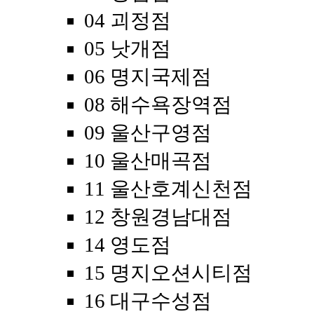
04 괴정점
05 낫개점
06 명지국제점
08 해수욕장역점
09 울산구영점
10 울산매곡점
11 울산호계신천점
12 창원경남대점
14 영도점
15 명지오션시티점
16 대구수성점