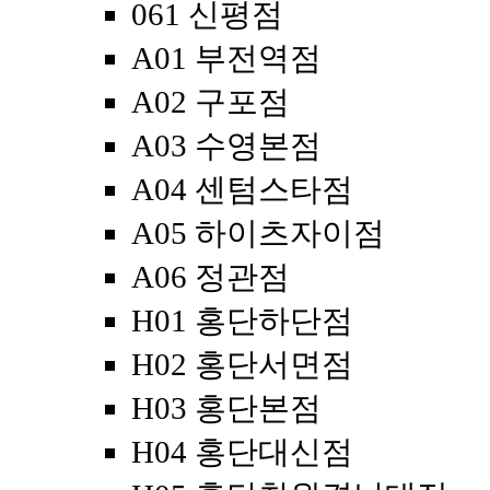
061 신평점
A01 부전역점
A02 구포점
A03 수영본점
A04 센텀스타점
A05 하이츠자이점
A06 정관점
H01 홍단하단점
H02 홍단서면점
H03 홍단본점
H04 홍단대신점