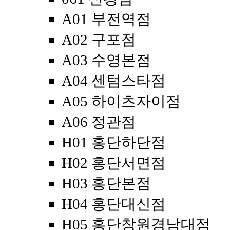
A01 부전역점
A02 구포점
A03 수영본점
A04 센텀스타점
A05 하이츠자이점
A06 정관점
H01 홍단하단점
H02 홍단서면점
H03 홍단본점
H04 홍단대신점
H05 홍단창원경남대점