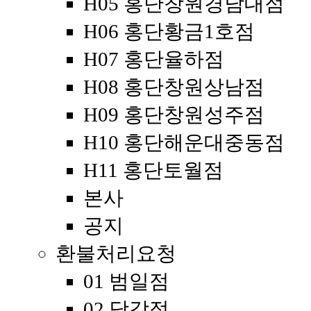
H05 홍단창원경남대점
H06 홍단황금1호점
H07 홍단율하점
H08 홍단창원상남점
H09 홍단창원성주점
H10 홍단해운대중동점
H11 홍단토월점
본사
공지
환불처리요청
01 범일점
02 당감점