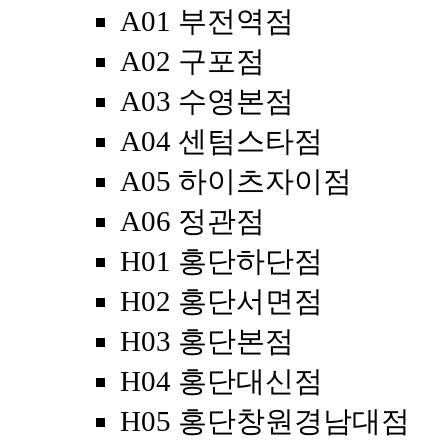
A01 부전역점
A02 구포점
A03 수영본점
A04 센텀스타점
A05 하이츠자이점
A06 정관점
H01 홍단하단점
H02 홍단서면점
H03 홍단본점
H04 홍단대신점
H05 홍단창원경남대점