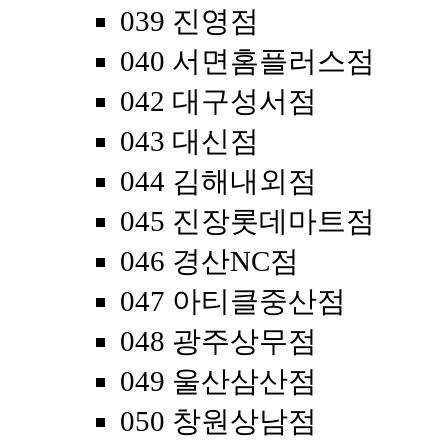
039 진영점
040 서면홈플러스점
042 대구성서점
043 대신점
044 김해내외점
045 진장롯데마트점
046 경산NC점
047 아티클중산점
048 광주상무점
049 울산삼산점
050 창원상남점