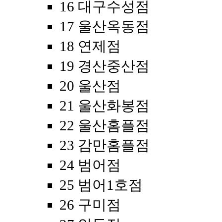
16 대구수성점
17 울산옥동점
18 연제점
19 경산중산점
20 울산점
21 울산화봉점
22 울산홈플점
23 감만홈플점
24 범어점
25 범어1호점
26 구미점