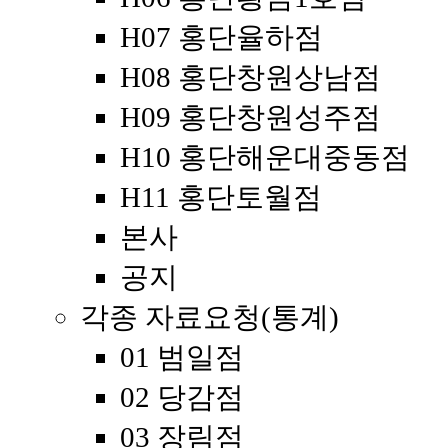
H07 홍단율하점
H08 홍단창원상남점
H09 홍단창원성주점
H10 홍단해운대중동점
H11 홍단토월점
본사
공지
각종 자료요청(통계)
01 범일점
02 당감점
03 장림점