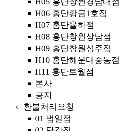
H05 홍단창원경남대점
H06 홍단황금1호점
H07 홍단율하점
H08 홍단창원상남점
H09 홍단창원성주점
H10 홍단해운대중동점
H11 홍단토월점
본사
공지
환불처리요청
01 범일점
02 당감점