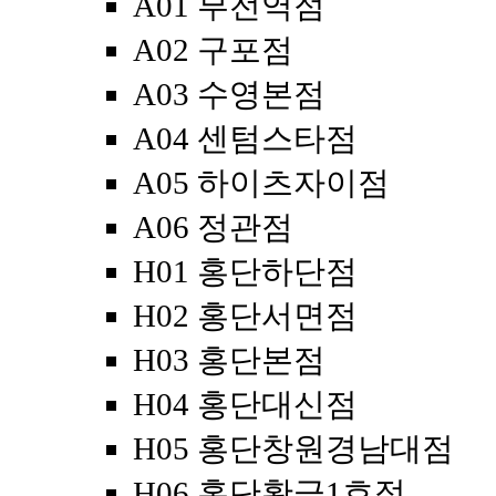
A01 부전역점
A02 구포점
A03 수영본점
A04 센텀스타점
A05 하이츠자이점
A06 정관점
H01 홍단하단점
H02 홍단서면점
H03 홍단본점
H04 홍단대신점
H05 홍단창원경남대점
H06 홍단황금1호점