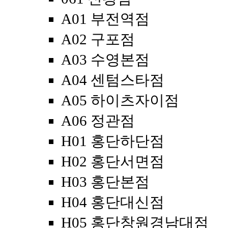
A01 부전역점
A02 구포점
A03 수영본점
A04 센텀스타점
A05 하이츠자이점
A06 정관점
H01 홍단하단점
H02 홍단서면점
H03 홍단본점
H04 홍단대신점
H05 홍단창원경남대점