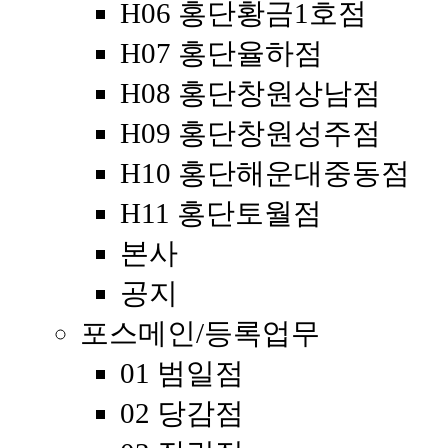
H06 홍단황금1호점
H07 홍단율하점
H08 홍단창원상남점
H09 홍단창원성주점
H10 홍단해운대중동점
H11 홍단토월점
본사
공지
포스메인/등록업무
01 범일점
02 당감점