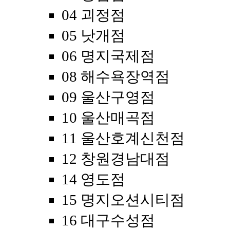
04 괴정점
05 낫개점
06 명지국제점
08 해수욕장역점
09 울산구영점
10 울산매곡점
11 울산호계신천점
12 창원경남대점
14 영도점
15 명지오션시티점
16 대구수성점