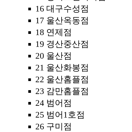
16 대구수성점
17 울산옥동점
18 연제점
19 경산중산점
20 울산점
21 울산화봉점
22 울산홈플점
23 감만홈플점
24 범어점
25 범어1호점
26 구미점