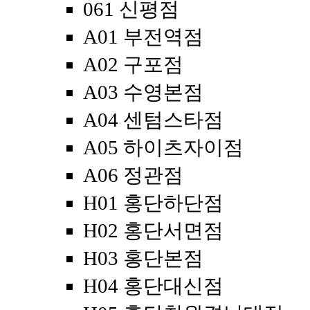
061 신평점
A01 부전역점
A02 구포점
A03 수영본점
A04 센텀스타점
A05 하이츠자이점
A06 정관점
H01 홍단하단점
H02 홍단서면점
H03 홍단본점
H04 홍단대신점