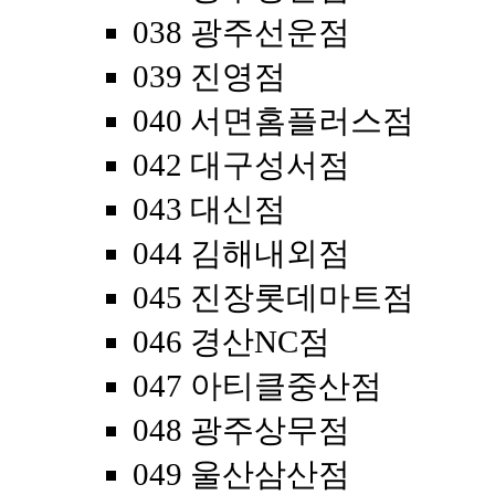
038 광주선운점
039 진영점
040 서면홈플러스점
042 대구성서점
043 대신점
044 김해내외점
045 진장롯데마트점
046 경산NC점
047 아티클중산점
048 광주상무점
049 울산삼산점