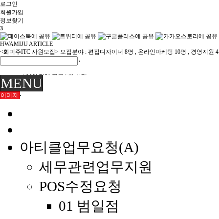
로그인
회원
가입
정보찾기
3
HWAMIJU ARTICLE
<화미주ITC 사원모집> 모집분야 : 편집디자이너 8명 , 온라인마케팅 10명 , 경영지원 
58489 전액 환불 5회 삭제
MENU
58484 연간회원 취소 전액 환불
이미지
이미숙님 환불
육미영님 환불
화미주헤어 양산점 이전 위치 재안내 7/22
화미주헤어 양산점 이전 안내 7/21
부원장K 여름휴가 8월휴무 안내 7/20
아티클업무요청(A)
세무관련업무지원
POS수정요청
01 범일점