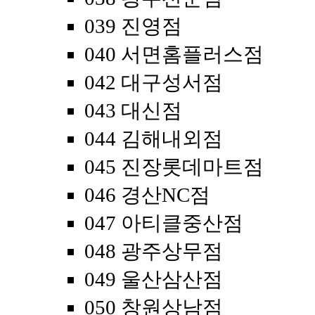
039 진영점
040 서면홈플러스점
042 대구성서점
043 대신점
044 김해내외점
045 진장롯데마트점
046 경산NC점
047 아티클중산점
048 광주상무점
049 울산삼산점
050 창원상남점