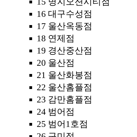
15 명지오션시티점
16 대구수성점
17 울산옥동점
18 연제점
19 경산중산점
20 울산점
21 울산화봉점
22 울산홈플점
23 감만홈플점
24 범어점
25 범어1호점
26 구미점