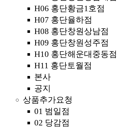
H06 홍단황금1호점
H07 홍단율하점
H08 홍단창원상남점
H09 홍단창원성주점
H10 홍단해운대중동점
H11 홍단토월점
본사
공지
상품추가요청
01 범일점
02 당감점