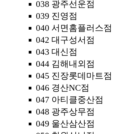
038 광주선운점
039 진영점
040 서면홈플러스점
042 대구성서점
043 대신점
044 김해내외점
045 진장롯데마트점
046 경산NC점
047 아티클중산점
048 광주상무점
049 울산삼산점