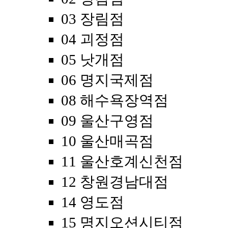
03 장림점
04 괴정점
05 낫개점
06 명지국제점
08 해수욕장역점
09 울산구영점
10 울산매곡점
11 울산호계신천점
12 창원경남대점
14 영도점
15 명지오션시티점