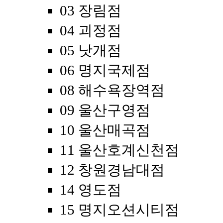
03 장림점
04 괴정점
05 낫개점
06 명지국제점
08 해수욕장역점
09 울산구영점
10 울산매곡점
11 울산호계신천점
12 창원경남대점
14 영도점
15 명지오션시티점