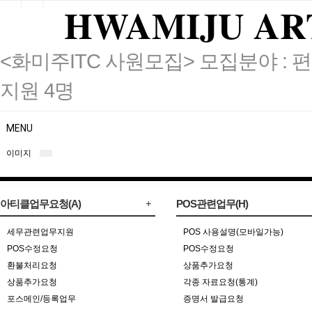
HWAMIJU AR
<화미주ITC 사원모집> 모집분야 : 편
지원 4명
MENU
이미지
아티클업무요청(A)
POS관련업무(H)
세무관련업무지원
POS 사용설명(모바일가능)
POS수정요청
POS수정요청
환불처리요청
상품추가요청
상품추가요청
각종 자료요청(통계)
포스메인/등록업무
증명서 발급요청