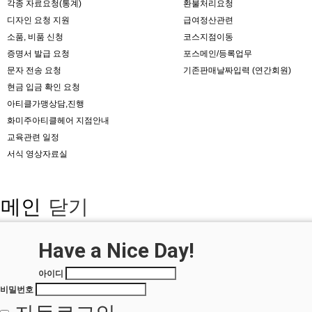
각종 자료요청(통계)
환불처리요청
디자인 요청 지원
급여정산관련
소품, 비품 신청
코스지점이동
증명서 발급 요청
포스메인/등록업무
문자 전송 요청
기존판매날짜입력 (연간회원)
현금 입금 확인 요청
아티클가맹상담,진행
화미주아티클헤어 지점안내
교육관련 일정
서식 영상자료실
메인
닫기
Login
Have a Nice Day!
아이디
비밀번호