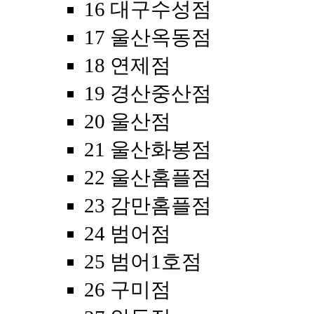
16 대구수성점
17 울산옥동점
18 연제점
19 경산중산점
20 울산점
21 울산화봉점
22 울산홈플점
23 감만홈플점
24 범어점
25 범어1호점
26 구미점