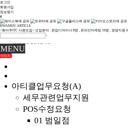
로그인
회원
가입
정보찾기
4
HWAMIJU ARTICLE
<화미주ITC 사원모집> 모집분야 : 편집디자이너 8명 , 온라인마케팅 10명 , 경영지원 
58489 전액 환불 5회 삭제
MENU
58484 연간회원 취소 전액 환불
이미지
이미숙님 환불
육미영님 환불
화미주헤어 양산점 이전 위치 재안내 7/22
화미주헤어 양산점 이전 안내 7/21
부원장K 여름휴가 8월휴무 안내 7/20
아티클업무요청(A)
세무관련업무지원
POS수정요청
01 범일점