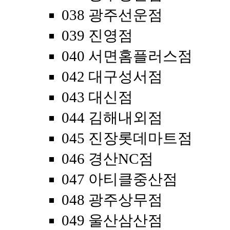
038 광주선운점
039 진영점
040 서면홈플러스점
042 대구성서점
043 대신점
044 김해내외점
045 진장롯데마트점
046 경산NC점
047 아티클중산점
048 광주상무점
049 울산삼산점