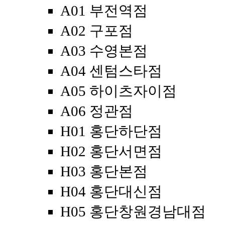
A01 부전역점
A02 구포점
A03 수영본점
A04 센텀스타점
A05 하이츠자이점
A06 정관점
H01 홍단하단점
H02 홍단서면점
H03 홍단본점
H04 홍단대신점
H05 홍단창원경남대점