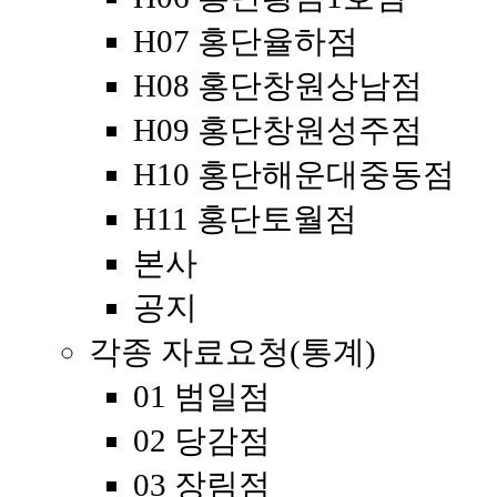
H07 홍단율하점
H08 홍단창원상남점
H09 홍단창원성주점
H10 홍단해운대중동점
H11 홍단토월점
본사
공지
각종 자료요청(통계)
01 범일점
02 당감점
03 장림점