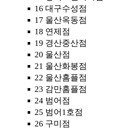
16 대구수성점
17 울산옥동점
18 연제점
19 경산중산점
20 울산점
21 울산화봉점
22 울산홈플점
23 감만홈플점
24 범어점
25 범어1호점
26 구미점