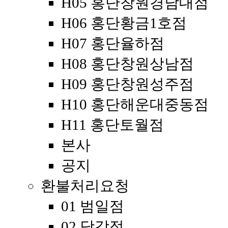
H05 홍단창원경남대점
H06 홍단황금1호점
H07 홍단율하점
H08 홍단창원상남점
H09 홍단창원성주점
H10 홍단해운대중동점
H11 홍단토월점
본사
공지
환불처리요청
01 범일점
02 당감점