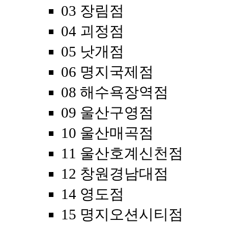
03 장림점
04 괴정점
05 낫개점
06 명지국제점
08 해수욕장역점
09 울산구영점
10 울산매곡점
11 울산호계신천점
12 창원경남대점
14 영도점
15 명지오션시티점