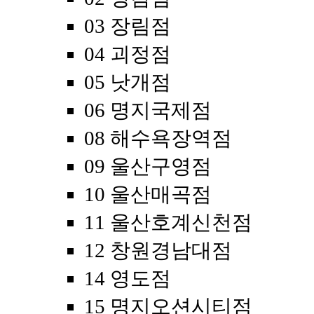
03 장림점
04 괴정점
05 낫개점
06 명지국제점
08 해수욕장역점
09 울산구영점
10 울산매곡점
11 울산호계신천점
12 창원경남대점
14 영도점
15 명지오션시티점