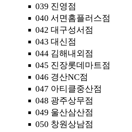
039 진영점
040 서면홈플러스점
042 대구성서점
043 대신점
044 김해내외점
045 진장롯데마트점
046 경산NC점
047 아티클중산점
048 광주상무점
049 울산삼산점
050 창원상남점