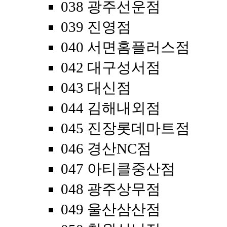
038 광주선운점
039 진영점
040 서면홈플러스점
042 대구성서점
043 대신점
044 김해내외점
045 진장롯데마트점
046 경산NC점
047 아티클중산점
048 광주상무점
049 울산삼산점