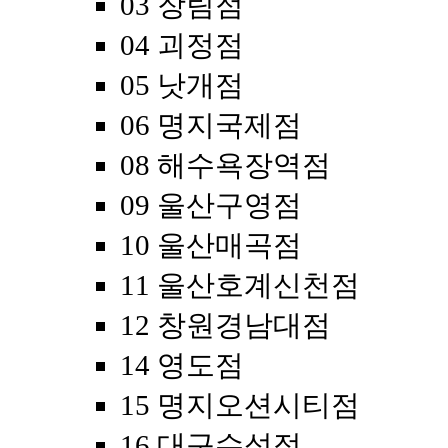
03 장림점
04 괴정점
05 낫개점
06 명지국제점
08 해수욕장역점
09 울산구영점
10 울산매곡점
11 울산호계신천점
12 창원경남대점
14 영도점
15 명지오션시티점
16 대구수성점