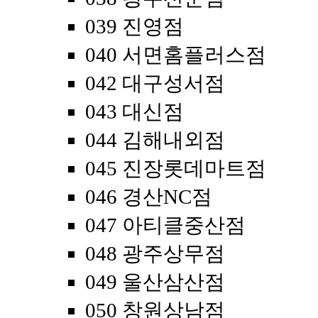
039 진영점
040 서면홈플러스점
042 대구성서점
043 대신점
044 김해내외점
045 진장롯데마트점
046 경산NC점
047 아티클중산점
048 광주상무점
049 울산삼산점
050 창원상남점