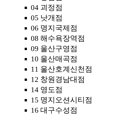
04 괴정점
05 낫개점
06 명지국제점
08 해수욕장역점
09 울산구영점
10 울산매곡점
11 울산호계신천점
12 창원경남대점
14 영도점
15 명지오션시티점
16 대구수성점