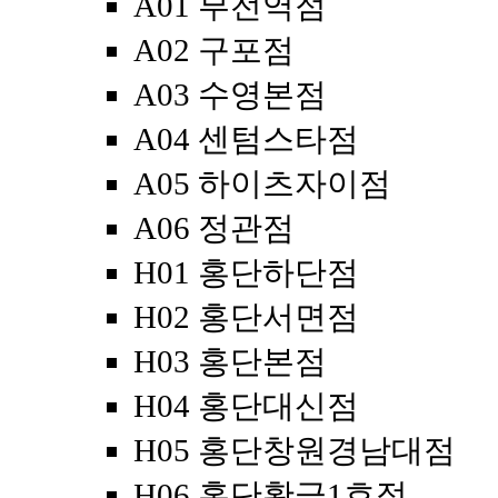
A01 부전역점
A02 구포점
A03 수영본점
A04 센텀스타점
A05 하이츠자이점
A06 정관점
H01 홍단하단점
H02 홍단서면점
H03 홍단본점
H04 홍단대신점
H05 홍단창원경남대점
H06 홍단황금1호점