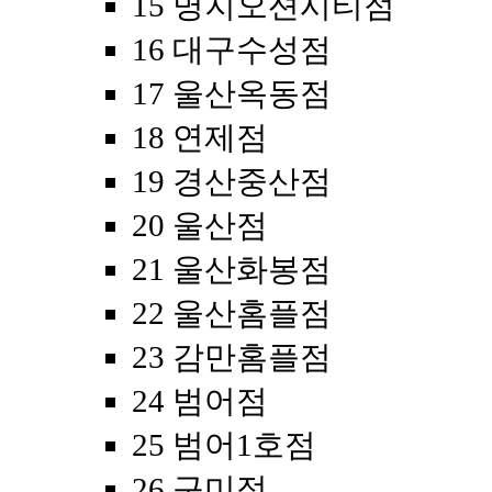
15 명지오션시티점
16 대구수성점
17 울산옥동점
18 연제점
19 경산중산점
20 울산점
21 울산화봉점
22 울산홈플점
23 감만홈플점
24 범어점
25 범어1호점
26 구미점