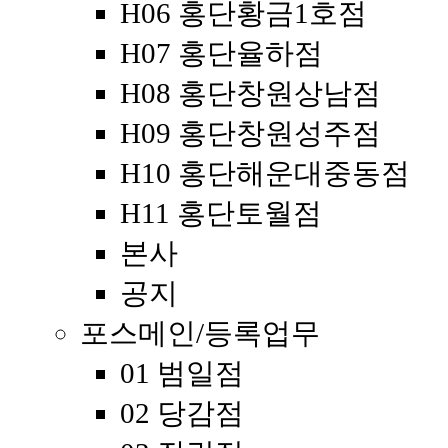
H06 홍단황금1호점
H07 홍단율하점
H08 홍단창원상남점
H09 홍단창원성주점
H10 홍단해운대중동점
H11 홍단토월점
본사
공지
포스메인/등록업무
01 범일점
02 당감점