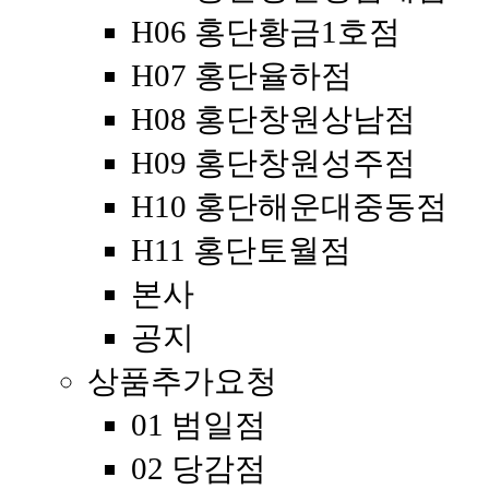
H06 홍단황금1호점
H07 홍단율하점
H08 홍단창원상남점
H09 홍단창원성주점
H10 홍단해운대중동점
H11 홍단토월점
본사
공지
상품추가요청
01 범일점
02 당감점