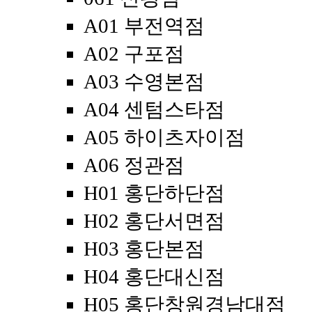
A01 부전역점
A02 구포점
A03 수영본점
A04 센텀스타점
A05 하이츠자이점
A06 정관점
H01 홍단하단점
H02 홍단서면점
H03 홍단본점
H04 홍단대신점
H05 홍단창원경남대점