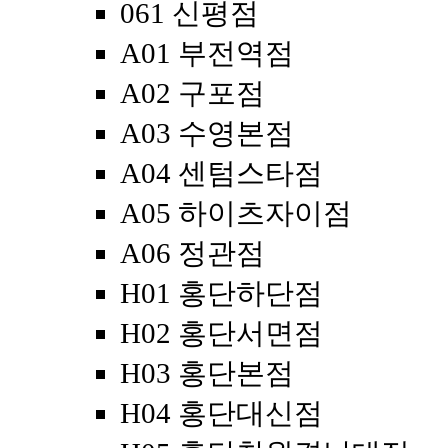
061 신평점
A01 부전역점
A02 구포점
A03 수영본점
A04 센텀스타점
A05 하이츠자이점
A06 정관점
H01 홍단하단점
H02 홍단서면점
H03 홍단본점
H04 홍단대신점