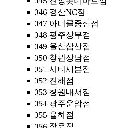
045 진장롯데마트점
046 경산NC점
047 아티클중산점
048 광주상무점
049 울산삼산점
050 창원상남점
051 시티세븐점
052 진해점
053 창원내서점
054 광주운암점
055 율하점
056 장유점