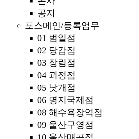
본사
공지
포스메인/등록업무
01 범일점
02 당감점
03 장림점
04 괴정점
05 낫개점
06 명지국제점
08 해수욕장역점
09 울산구영점
10 울산매곡점