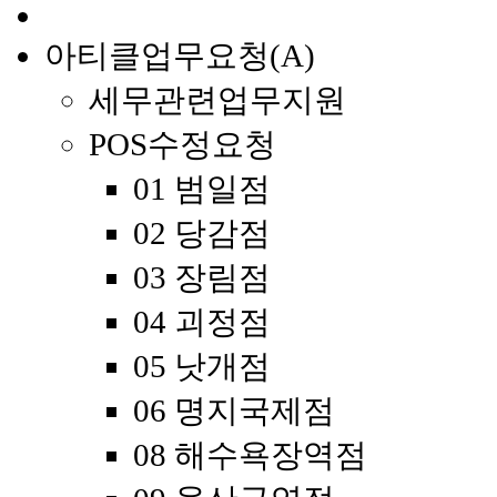
아티클업무요청(A)
세무관련업무지원
POS수정요청
01 범일점
02 당감점
03 장림점
04 괴정점
05 낫개점
06 명지국제점
08 해수욕장역점