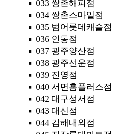
033 쌍촌해피점
034 쌍촌스마일점
035 범어롯데캐슬점
036 인동점
037 광주양산점
038 광주선운점
039 진영점
040 서면홈플러스점
042 대구성서점
043 대신점
044 김해내외점