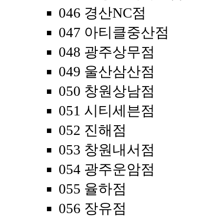
046 경산NC점
047 아티클중산점
048 광주상무점
049 울산삼산점
050 창원상남점
051 시티세븐점
052 진해점
053 창원내서점
054 광주운암점
055 율하점
056 장유점