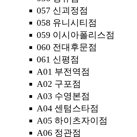
057 신괴정점
058 유니시티점
059 이시아폴리스점
060 전대후문점
061 신평점
A01 부전역점
A02 구포점
A03 수영본점
A04 센텀스타점
A05 하이츠자이점
A06 정관점