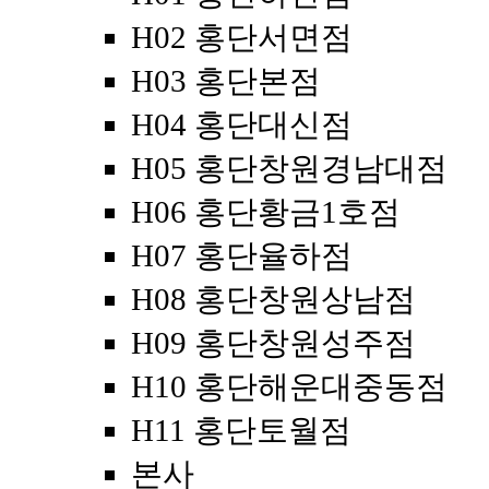
H02 홍단서면점
H03 홍단본점
H04 홍단대신점
H05 홍단창원경남대점
H06 홍단황금1호점
H07 홍단율하점
H08 홍단창원상남점
H09 홍단창원성주점
H10 홍단해운대중동점
H11 홍단토월점
본사