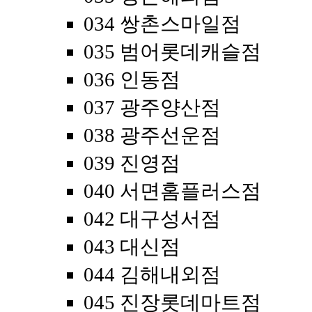
034 쌍촌스마일점
035 범어롯데캐슬점
036 인동점
037 광주양산점
038 광주선운점
039 진영점
040 서면홈플러스점
042 대구성서점
043 대신점
044 김해내외점
045 진장롯데마트점