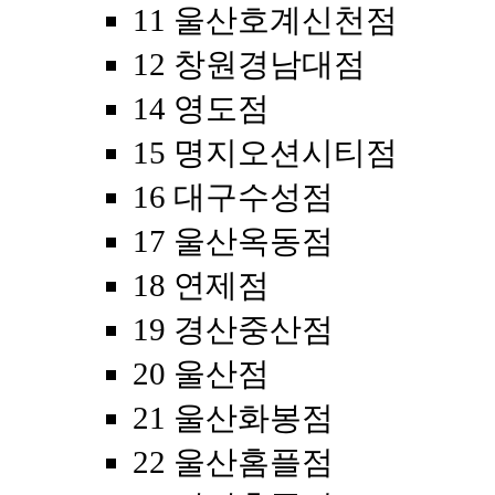
11 울산호계신천점
12 창원경남대점
14 영도점
15 명지오션시티점
16 대구수성점
17 울산옥동점
18 연제점
19 경산중산점
20 울산점
21 울산화봉점
22 울산홈플점