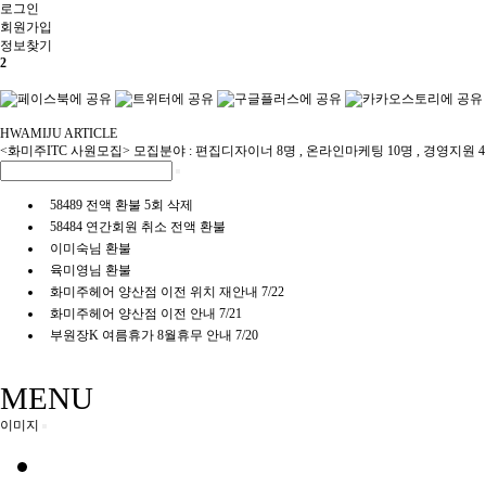
로그인
회원
가입
정보찾기
2
HWAMIJU ARTICLE
<화미주ITC 사원모집> 모집분야 : 편집디자이너 8명 , 온라인마케팅 10명 , 경영지원 
58489 전액 환불 5회 삭제
58484 연간회원 취소 전액 환불
이미숙님 환불
육미영님 환불
화미주헤어 양산점 이전 위치 재안내 7/22
화미주헤어 양산점 이전 안내 7/21
부원장K 여름휴가 8월휴무 안내 7/20
MENU
이미지