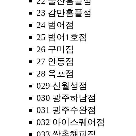
22 울산홈플점
23 감만홈플점
24 범어점
25 범어1호점
26 구미점
27 안동점
28 옥포점
029 신월성점
030 광주하남점
031 광주수완점
032 아이스퀘어점
033 쌍촌해피점