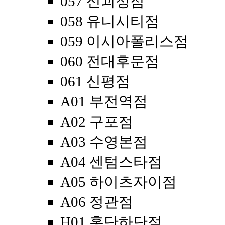
057 신괴정점
058 유니시티점
059 이시아폴리스점
060 전대후문점
061 신평점
A01 부전역점
A02 구포점
A03 수영본점
A04 센텀스타점
A05 하이츠자이점
A06 정관점
H01 홍단하단점