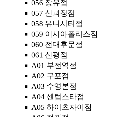
056 장유점
057 신괴정점
058 유니시티점
059 이시아폴리스점
060 전대후문점
061 신평점
A01 부전역점
A02 구포점
A03 수영본점
A04 센텀스타점
A05 하이츠자이점