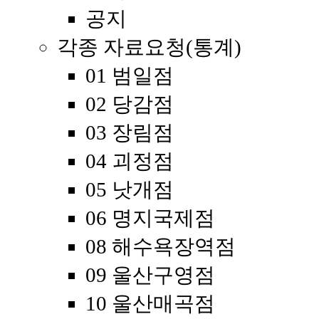
공지
각종 자료요청(통계)
01 범일점
02 당감점
03 장림점
04 괴정점
05 낫개점
06 명지국제점
08 해수욕장역점
09 울산구영점
10 울산매곡점