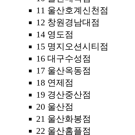
11 울산호계신천점
12 창원경남대점
14 영도점
15 명지오션시티점
16 대구수성점
17 울산옥동점
18 연제점
19 경산중산점
20 울산점
21 울산화봉점
22 울산홈플점