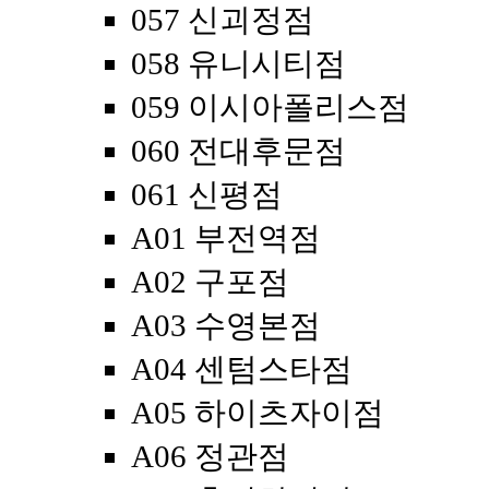
057 신괴정점
058 유니시티점
059 이시아폴리스점
060 전대후문점
061 신평점
A01 부전역점
A02 구포점
A03 수영본점
A04 센텀스타점
A05 하이츠자이점
A06 정관점