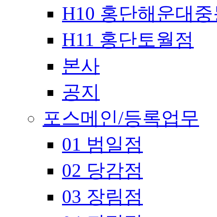
H10 홍단해운대
H11 홍단토월점
본사
공지
포스메인/등록업무
01 범일점
02 당감점
03 장림점