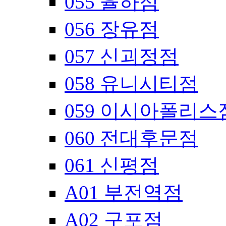
055 율하점
056 장유점
057 신괴정점
058 유니시티점
059 이시아폴리스
060 전대후문점
061 신평점
A01 부전역점
A02 구포점