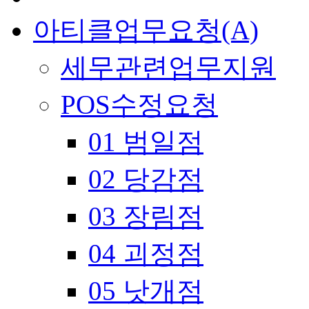
아티클업무요청(A)
세무관련업무지원
POS수정요청
01 범일점
02 당감점
03 장림점
04 괴정점
05 낫개점