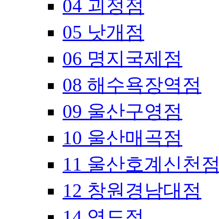
04 괴정점
05 낫개점
06 명지국제점
08 해수욕장역점
09 울산구영점
10 울산매곡점
11 울산호계신천
12 창원경남대점
14 영도점