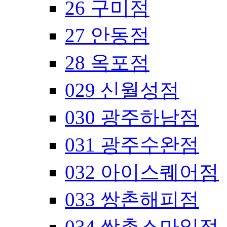
26 구미점
27 안동점
28 옥포점
029 신월성점
030 광주하남점
031 광주수완점
032 아이스퀘어점
033 쌍촌해피점
034 쌍촌스마일점