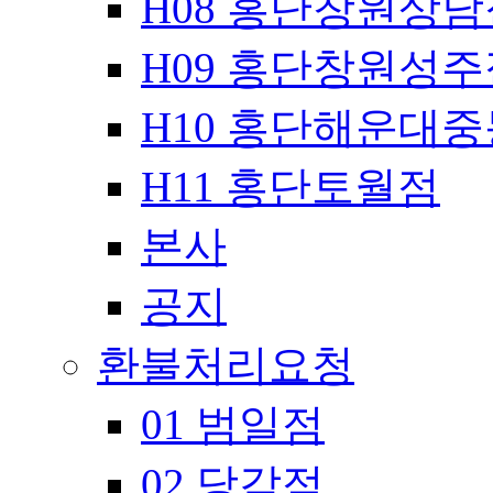
H08 홍단창원상남
H09 홍단창원성주
H10 홍단해운대
H11 홍단토월점
본사
공지
환불처리요청
01 범일점
02 당감점