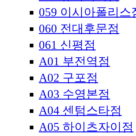
059 이시아폴리스
060 전대후문점
061 신평점
A01 부전역점
A02 구포점
A03 수영본점
A04 센텀스타점
A05 하이츠자이점