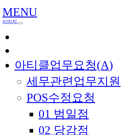
MENU
이미지
아티클업무요청(A)
세무관련업무지원
POS수정요청
01 범일점
02 당감점