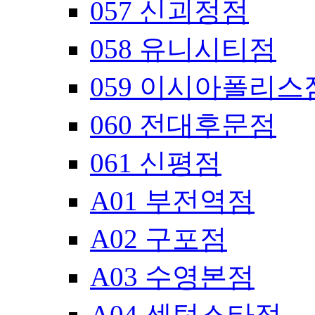
057 신괴정점
058 유니시티점
059 이시아폴리스
060 전대후문점
061 신평점
A01 부전역점
A02 구포점
A03 수영본점
A04 센텀스타점