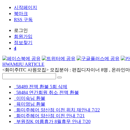
시작페이지
북마크
RSS 구독
로그인
회원
가입
정보찾기
4
HWAMIJU ARTICLE
<화미주ITC 사원모집> 모집분야 : 편집디자이너 8명 , 온라인마케
58489 전액 환불 5회 삭제
58484 연간회원 취소 전액 환불
이미숙님 환불
육미영님 환불
화미주헤어 양산점 이전 위치 재안내 7/22
화미주헤어 양산점 이전 안내 7/21
부원장K 여름휴가 8월휴무 안내 7/20