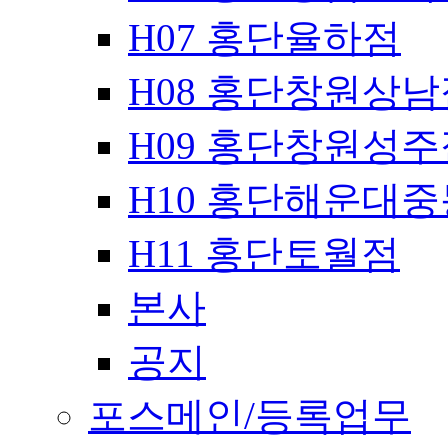
H07 홍단율하점
H08 홍단창원상남
H09 홍단창원성주
H10 홍단해운대
H11 홍단토월점
본사
공지
포스메인/등록업무