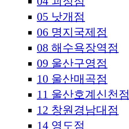
04 괴정점
05 낫개점
06 명지국제점
08 해수욕장역점
09 울산구영점
10 울산매곡점
11 울산호계신천
12 창원경남대점
14 영도점