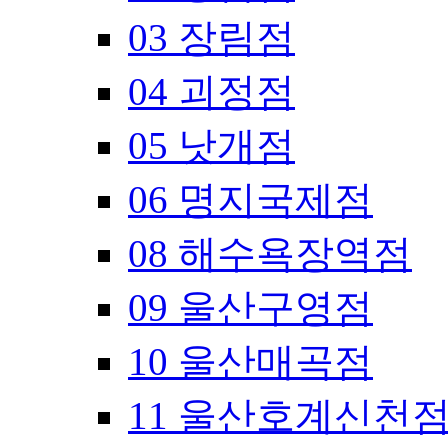
03 장림점
04 괴정점
05 낫개점
06 명지국제점
08 해수욕장역점
09 울산구영점
10 울산매곡점
11 울산호계신천