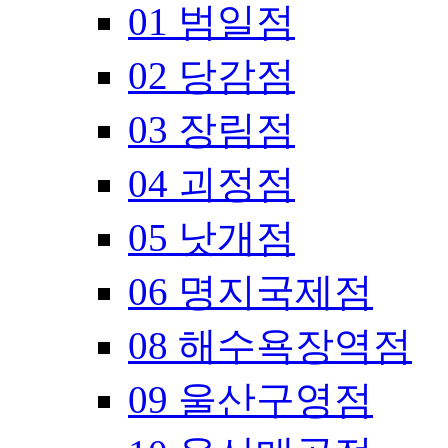
01 범일점
02 당감점
03 장림점
04 괴정점
05 낫개점
06 명지국제점
08 해수욕장역점
09 울산구영점