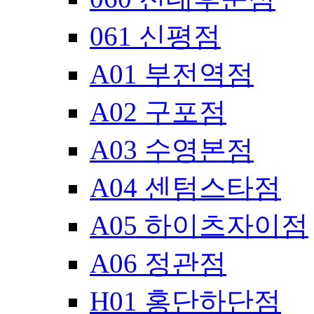
061 신평점
A01 부전역점
A02 구포점
A03 수영본점
A04 센텀스타점
A05 하이츠자이점
A06 정관점
H01 홍단하단점