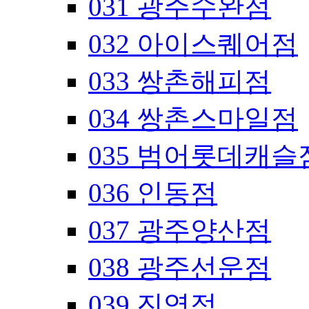
031 광주수완점
032 아이스퀘어점
033 쌍촌해피점
034 쌍촌스마일점
035 범어롯데캐슬
036 인동점
037 광주양산점
038 광주선운점
039 진영점