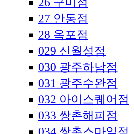
26 구미점
27 안동점
28 옥포점
029 신월성점
030 광주하남점
031 광주수완점
032 아이스퀘어점
033 쌍촌해피점
034 쌍촌스마일점