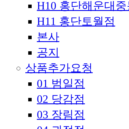
H10 홍단해운대
H11 홍단토월점
본사
공지
상품추가요청
01 범일점
02 당감점
03 장림점