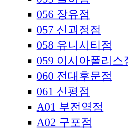
056 장유점
057 신괴정점
058 유니시티점
059 이시아폴리스
060 전대후문점
061 신평점
A01 부전역점
A02 구포점