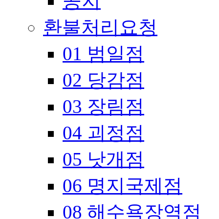
공지
환불처리요청
01 범일점
02 당감점
03 장림점
04 괴정점
05 낫개점
06 명지국제점
08 해수욕장역점