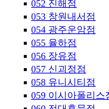
052 진해점
053 창원내서점
054 광주운암점
055 율하점
056 장유점
057 신괴정점
058 유니시티점
059 이시아폴리스
060 전대후문점