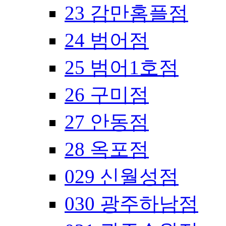
23 감만홈플점
24 범어점
25 범어1호점
26 구미점
27 안동점
28 옥포점
029 신월성점
030 광주하남점