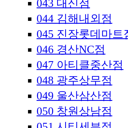
043 대신점
044 김해내외점
045 진장롯데마트
046 경산NC점
047 아티클중산점
048 광주상무점
049 울산삼산점
050 창원상남점
051 시티세븐점