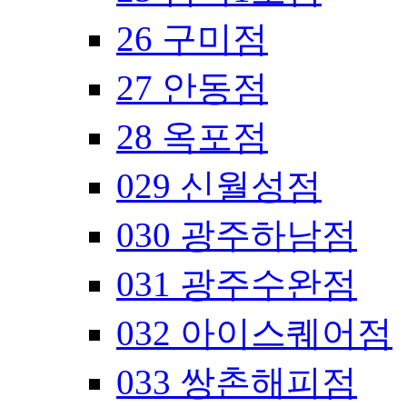
26 구미점
27 안동점
28 옥포점
029 신월성점
030 광주하남점
031 광주수완점
032 아이스퀘어점
033 쌍촌해피점