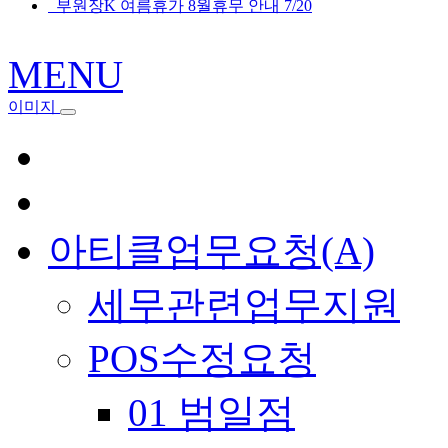
부원장K 여름휴가 8월휴무 안내 7/20
MENU
이미지
아티클업무요청(A)
세무관련업무지원
POS수정요청
01 범일점