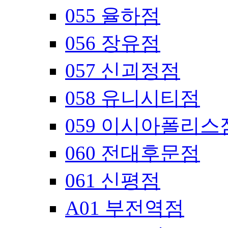
055 율하점
056 장유점
057 신괴정점
058 유니시티점
059 이시아폴리스
060 전대후문점
061 신평점
A01 부전역점