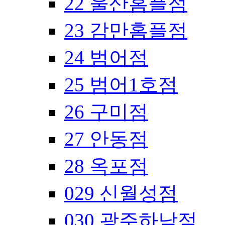
22 울산홈플점
23 감만홈플점
24 범어점
25 범어1호점
26 구미점
27 안동점
28 옥포점
029 신월성점
030 광주하남점