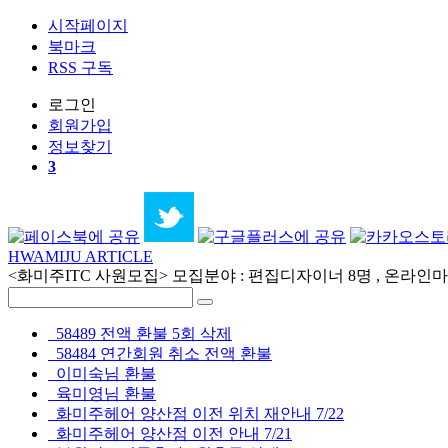
시작페이지
북마크
RSS 구독
로그인
회원
가입
정보찾기
3
HWAMIJU ARTICLE
<화미주ITC 사원모집> 모집분야 : 편집디자이너 8명 , 온라인마케
58489 전액 환불 5회 삭제
58484 연간회원 취소 전액 환불
이미숙님 환불
육미영님 환불
화미주헤어 양산점 이전 위치 재안내 7/22
화미주헤어 양산점 이전 안내 7/21