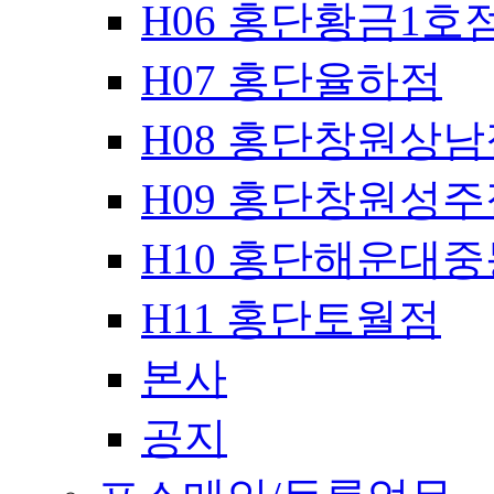
H06 홍단황금1호
H07 홍단율하점
H08 홍단창원상남
H09 홍단창원성주
H10 홍단해운대
H11 홍단토월점
본사
공지