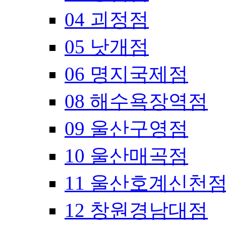
04 괴정점
05 낫개점
06 명지국제점
08 해수욕장역점
09 울산구영점
10 울산매곡점
11 울산호계신천
12 창원경남대점