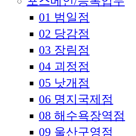
포스메인/등록업무
01 범일점
02 당감점
03 장림점
04 괴정점
05 낫개점
06 명지국제점
08 해수욕장역점
09 울산구영점