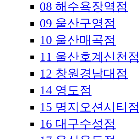
08 해수욕장역점
09 울산구영점
10 울산매곡점
11 울산호계신천
12 창원경남대점
14 영도점
15 명지오션시티
16 대구수성점