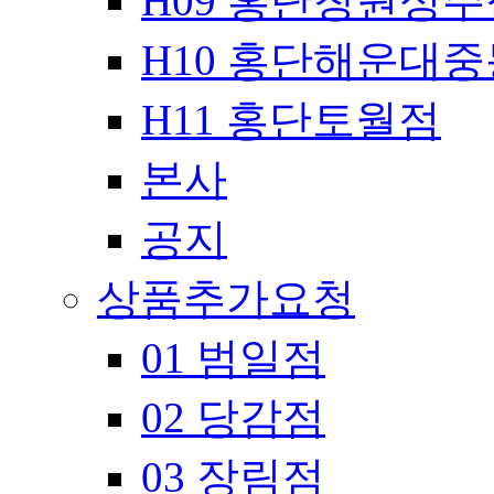
H09 홍단창원성주
H10 홍단해운대
H11 홍단토월점
본사
공지
상품추가요청
01 범일점
02 당감점
03 장림점