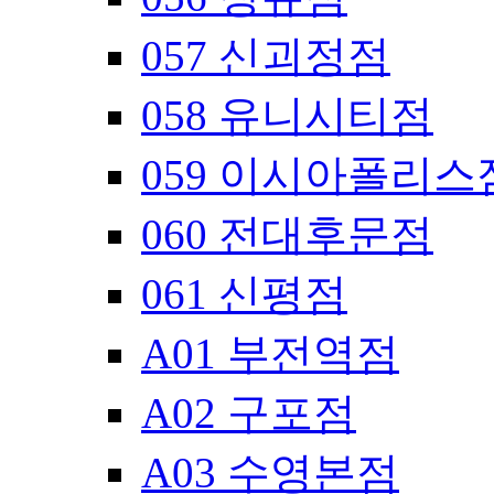
057 신괴정점
058 유니시티점
059 이시아폴리스
060 전대후문점
061 신평점
A01 부전역점
A02 구포점
A03 수영본점