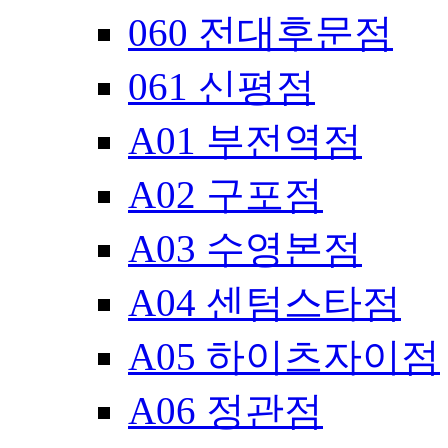
060 전대후문점
061 신평점
A01 부전역점
A02 구포점
A03 수영본점
A04 센텀스타점
A05 하이츠자이점
A06 정관점