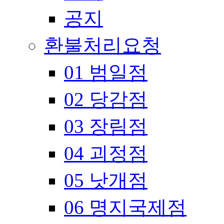
공지
환불처리요청
01 범일점
02 당감점
03 장림점
04 괴정점
05 낫개점
06 명지국제점