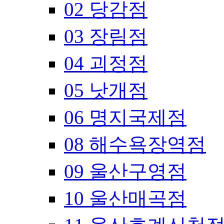
02 당감점
03 장림점
04 괴정점
05 낫개점
06 명지국제점
08 해수욕장역점
09 울산구영점
10 울산매곡점