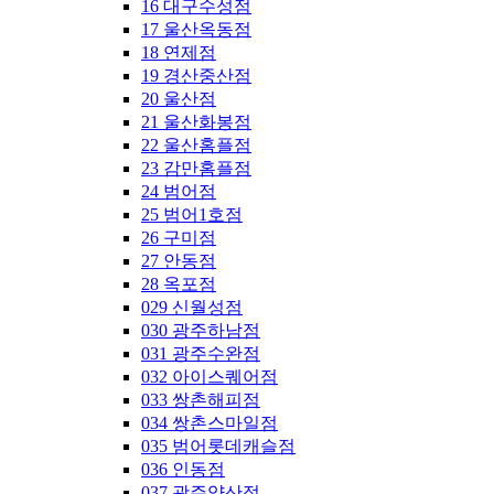
16 대구수성점
17 울산옥동점
18 연제점
19 경산중산점
20 울산점
21 울산화봉점
22 울산홈플점
23 감만홈플점
24 범어점
25 범어1호점
26 구미점
27 안동점
28 옥포점
029 신월성점
030 광주하남점
031 광주수완점
032 아이스퀘어점
033 쌍촌해피점
034 쌍촌스마일점
035 범어롯데캐슬점
036 인동점
037 광주양산점