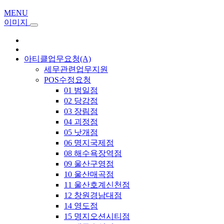
MENU
이미지
아티클업무요청(A)
세무관련업무지원
POS수정요청
01 범일점
02 당감점
03 장림점
04 괴정점
05 낫개점
06 명지국제점
08 해수욕장역점
09 울산구영점
10 울산매곡점
11 울산호계신천점
12 창원경남대점
14 영도점
15 명지오션시티점