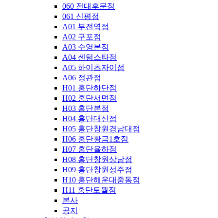
060 전대후문점
061 신평점
A01 부전역점
A02 구포점
A03 수영본점
A04 센텀스타점
A05 하이츠자이점
A06 정관점
H01 홍단하단점
H02 홍단서면점
H03 홍단본점
H04 홍단대신점
H05 홍단창원경남대점
H06 홍단황금1호점
H07 홍단율하점
H08 홍단창원상남점
H09 홍단창원성주점
H10 홍단해운대중동점
H11 홍단토월점
본사
공지