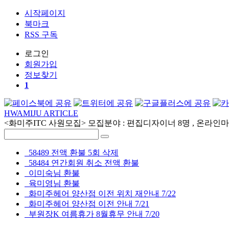
시작페이지
북마크
RSS 구독
로그인
회원
가입
정보찾기
1
HWAMIJU ARTICLE
<화미주ITC 사원모집> 모집분야 : 편집디자이너 8명 , 온라인마케
58489 전액 환불 5회 삭제
58484 연간회원 취소 전액 환불
이미숙님 환불
육미영님 환불
화미주헤어 양산점 이전 위치 재안내 7/22
화미주헤어 양산점 이전 안내 7/21
부원장K 여름휴가 8월휴무 안내 7/20