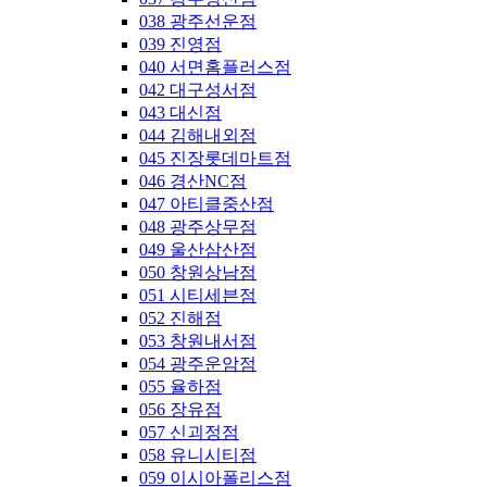
038 광주선운점
039 진영점
040 서면홈플러스점
042 대구성서점
043 대신점
044 김해내외점
045 진장롯데마트점
046 경산NC점
047 아티클중산점
048 광주상무점
049 울산삼산점
050 창원상남점
051 시티세븐점
052 진해점
053 창원내서점
054 광주운암점
055 율하점
056 장유점
057 신괴정점
058 유니시티점
059 이시아폴리스점