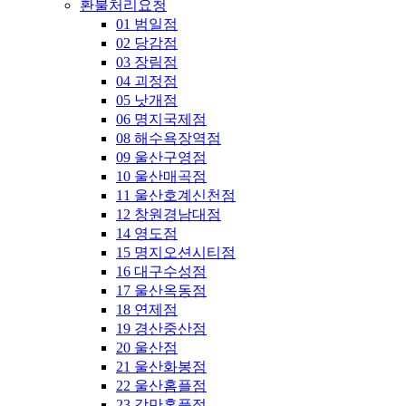
환불처리요청
01 범일점
02 당감점
03 장림점
04 괴정점
05 낫개점
06 명지국제점
08 해수욕장역점
09 울산구영점
10 울산매곡점
11 울산호계신천점
12 창원경남대점
14 영도점
15 명지오션시티점
16 대구수성점
17 울산옥동점
18 연제점
19 경산중산점
20 울산점
21 울산화봉점
22 울산홈플점
23 감만홈플점