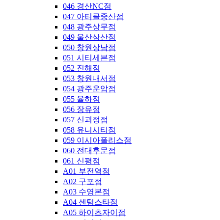
046 경산NC점
047 아티클중산점
048 광주상무점
049 울산삼산점
050 창원상남점
051 시티세븐점
052 진해점
053 창원내서점
054 광주운암점
055 율하점
056 장유점
057 신괴정점
058 유니시티점
059 이시아폴리스점
060 전대후문점
061 신평점
A01 부전역점
A02 구포점
A03 수영본점
A04 센텀스타점
A05 하이츠자이점