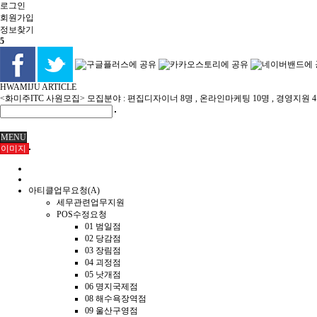
로그인
회원
가입
정보찾기
5
HWAMIJU ARTICLE
<화미주ITC 사원모집> 모집분야 : 편집디자이너 8명 , 온라인마케팅 10명 , 경영지원 
MENU
이미지
아티클업무요청(A)
세무관련업무지원
POS수정요청
01 범일점
02 당감점
03 장림점
04 괴정점
05 낫개점
06 명지국제점
08 해수욕장역점
09 울산구영점