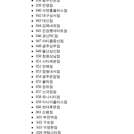
038 광주선운점
039 진영점
040 서면홈플러스점
042 대구성서점
043 대신점
044 김해내외점
045 진장롯데마트점
046 경산NC점
047 아티클중산점
048 광주상무점
049 울산삼산점
050 창원상남점
051 시티세븐점
052 진해점
053 창원내서점
054 광주운암점
055 율하점
056 장유점
057 신괴정점
058 유니시티점
059 이시아폴리스점
060 전대후문점
061 신평점
A01 부전역점
A02 구포점
A03 수영본점
A04 센텀스타점