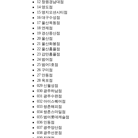
12 창원경남대점
14 영도점
15 명지오션시티점
16 대구수성점
17 울산옥동점
18 연제점
19 경산중산점
20 울산점
21 울산화봉점
22 울산홈플점
23 감만홈플점
24 범어점
25 범어1호점
26 구미점
27 안동점
28 옥포점
029 신월성점
030 광주하남점
031 광주수완점
032 아이스퀘어점
033 쌍촌해피점
034 쌍촌스마일점
035 범어롯데캐슬점
036 인동점
037 광주양산점
038 광주선운점