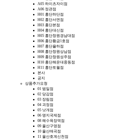
A05 하이츠자이점
A06 정관점
H01 홍단하단점
H02 홍단서면점
H03 홍단본점
H04 홍단대신점
H05 홍단창원경남대점
H06 홍단황금1호점
H07 홍단율하점
H08 홍단창원상남점
H09 홍단창원성주점
H10 홍단해운대중동점
H11 홍단토월점
본사
공지
상품추가요청
01 범일점
02 당감점
03 장림점
04 괴정점
05 낫개점
06 명지국제점
08 해수욕장역점
09 울산구영점
10 울산매곡점
11 울산호계신천점