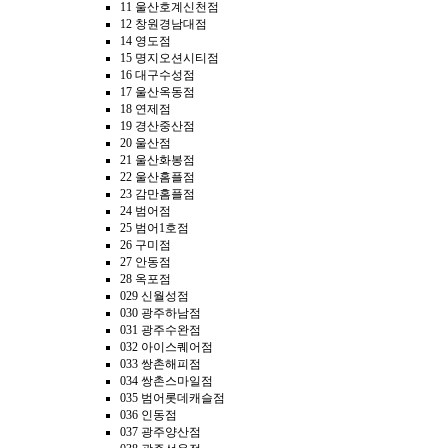
11 울산호계신천점
12 창원경남대점
14 영도점
15 명지오션시티점
16 대구수성점
17 울산옥동점
18 연제점
19 경산중산점
20 울산점
21 울산화봉점
22 울산홈플점
23 감만홈플점
24 범어점
25 범어1호점
26 구미점
27 안동점
28 옥포점
029 신월성점
030 광주하남점
031 광주수완점
032 아이스퀘어점
033 쌍촌해피점
034 쌍촌스마일점
035 범어롯데캐슬점
036 인동점
037 광주양산점