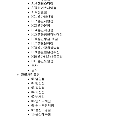
A04 센텀스타점
A05 하이츠자이점
A06 정관점
H01 홍단하단점
H02 홍단서면점
H03 홍단본점
H04 홍단대신점
H05 홍단창원경남대점
H06 홍단황금1호점
H07 홍단율하점
H08 홍단창원상남점
H09 홍단창원성주점
H10 홍단해운대중동점
H11 홍단토월점
본사
공지
환불처리요청
01 범일점
02 당감점
03 장림점
04 괴정점
05 낫개점
06 명지국제점
08 해수욕장역점
09 울산구영점
10 울산매곡점