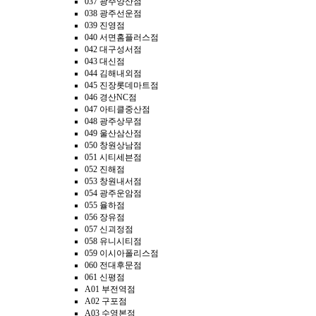
037 광주양산점
038 광주선운점
039 진영점
040 서면홈플러스점
042 대구성서점
043 대신점
044 김해내외점
045 진장롯데마트점
046 경산NC점
047 아티클중산점
048 광주상무점
049 울산삼산점
050 창원상남점
051 시티세븐점
052 진해점
053 창원내서점
054 광주운암점
055 율하점
056 장유점
057 신괴정점
058 유니시티점
059 이시아폴리스점
060 전대후문점
061 신평점
A01 부전역점
A02 구포점
A03 수영본점