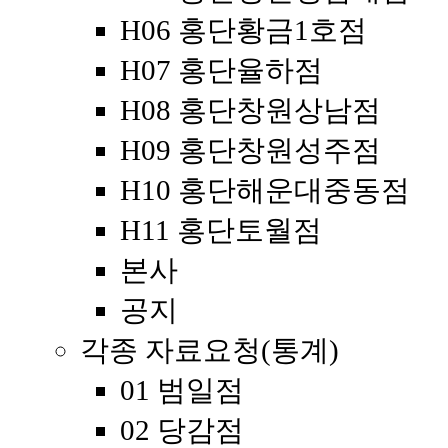
H06 홍단황금1호점
H07 홍단율하점
H08 홍단창원상남점
H09 홍단창원성주점
H10 홍단해운대중동점
H11 홍단토월점
본사
공지
각종 자료요청(통계)
01 범일점
02 당감점