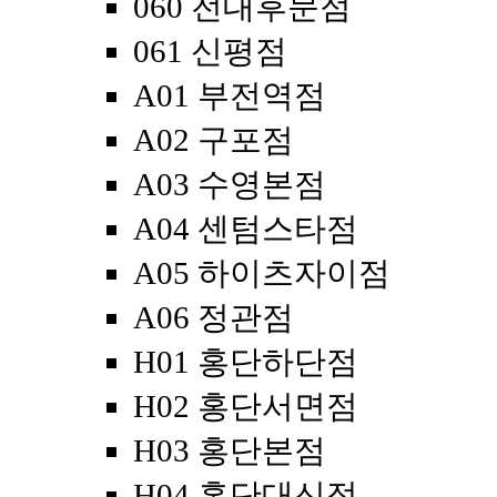
060 전대후문점
061 신평점
A01 부전역점
A02 구포점
A03 수영본점
A04 센텀스타점
A05 하이츠자이점
A06 정관점
H01 홍단하단점
H02 홍단서면점
H03 홍단본점
H04 홍단대신점