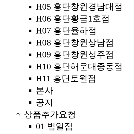
H05 홍단창원경남대점
H06 홍단황금1호점
H07 홍단율하점
H08 홍단창원상남점
H09 홍단창원성주점
H10 홍단해운대중동점
H11 홍단토월점
본사
공지
상품추가요청
01 범일점