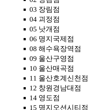
03 장림점
04 괴정점
05 낫개점
06 명지국제점
08 해수욕장역점
09 울산구영점
10 울산매곡점
11 울산호계신천점
12 창원경남대점
14 영도점
15 명지오션시티점