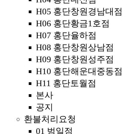
H05 홍단창원경남대점
H06 홍단황금1호점
H07 홍단율하점
H08 홍단창원상남점
H09 홍단창원성주점
H10 홍단해운대중동점
H11 홍단토월점
본사
공지
환불처리요청
01 범일점