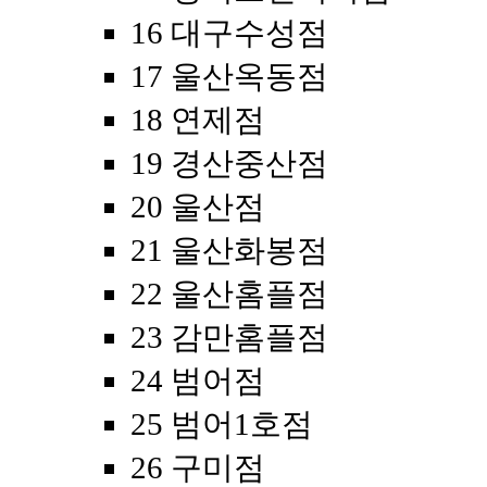
16 대구수성점
17 울산옥동점
18 연제점
19 경산중산점
20 울산점
21 울산화봉점
22 울산홈플점
23 감만홈플점
24 범어점
25 범어1호점
26 구미점