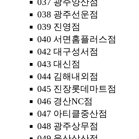
037 광주양산점
038 광주선운점
039 진영점
040 서면홈플러스점
042 대구성서점
043 대신점
044 김해내외점
045 진장롯데마트점
046 경산NC점
047 아티클중산점
048 광주상무점
049 울산삼산점