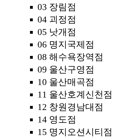
03 장림점
04 괴정점
05 낫개점
06 명지국제점
08 해수욕장역점
09 울산구영점
10 울산매곡점
11 울산호계신천점
12 창원경남대점
14 영도점
15 명지오션시티점