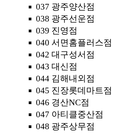
037 광주양산점
038 광주선운점
039 진영점
040 서면홈플러스점
042 대구성서점
043 대신점
044 김해내외점
045 진장롯데마트점
046 경산NC점
047 아티클중산점
048 광주상무점