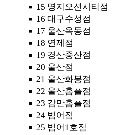
15 명지오션시티점
16 대구수성점
17 울산옥동점
18 연제점
19 경산중산점
20 울산점
21 울산화봉점
22 울산홈플점
23 감만홈플점
24 범어점
25 범어1호점