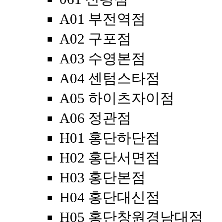
A01 부전역점
A02 구포점
A03 수영본점
A04 센텀스타점
A05 하이츠자이점
A06 정관점
H01 홍단하단점
H02 홍단서면점
H03 홍단본점
H04 홍단대신점
H05 홍단창원경남대점