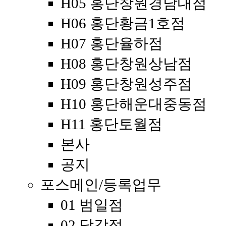
H05 홍단창원경남대점
H06 홍단황금1호점
H07 홍단율하점
H08 홍단창원상남점
H09 홍단창원성주점
H10 홍단해운대중동점
H11 홍단토월점
본사
공지
포스메인/등록업무
01 범일점
02 당감점