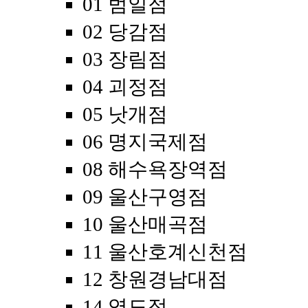
01 범일점
02 당감점
03 장림점
04 괴정점
05 낫개점
06 명지국제점
08 해수욕장역점
09 울산구영점
10 울산매곡점
11 울산호계신천점
12 창원경남대점
14 영도점