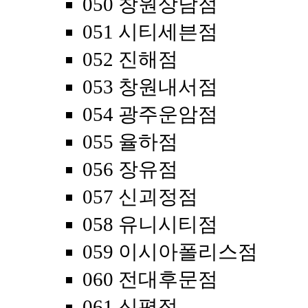
050 창원상남점
051 시티세븐점
052 진해점
053 창원내서점
054 광주운암점
055 율하점
056 장유점
057 신괴정점
058 유니시티점
059 이시아폴리스점
060 전대후문점
061 신평점