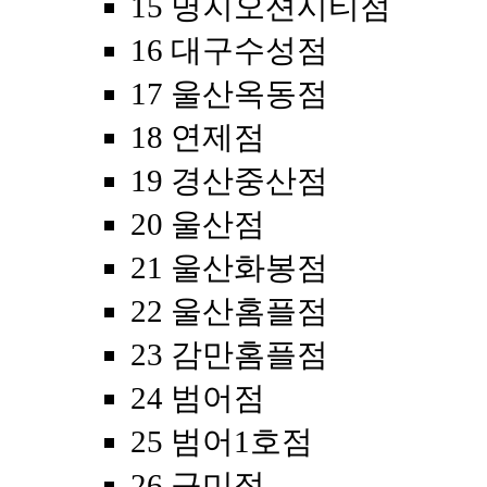
15 명지오션시티점
16 대구수성점
17 울산옥동점
18 연제점
19 경산중산점
20 울산점
21 울산화봉점
22 울산홈플점
23 감만홈플점
24 범어점
25 범어1호점
26 구미점