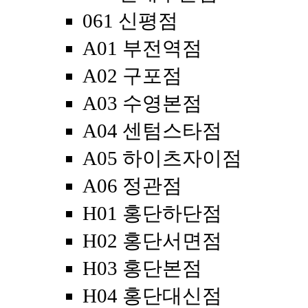
061 신평점
A01 부전역점
A02 구포점
A03 수영본점
A04 센텀스타점
A05 하이츠자이점
A06 정관점
H01 홍단하단점
H02 홍단서면점
H03 홍단본점
H04 홍단대신점