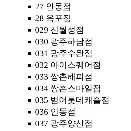
27 안동점
28 옥포점
029 신월성점
030 광주하남점
031 광주수완점
032 아이스퀘어점
033 쌍촌해피점
034 쌍촌스마일점
035 범어롯데캐슬점
036 인동점
037 광주양산점