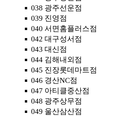
038 광주선운점
039 진영점
040 서면홈플러스점
042 대구성서점
043 대신점
044 김해내외점
045 진장롯데마트점
046 경산NC점
047 아티클중산점
048 광주상무점
049 울산삼산점