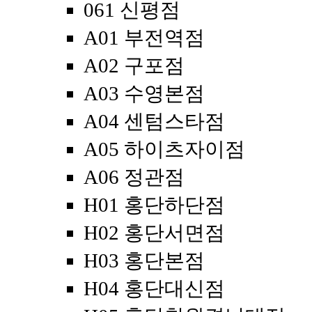
061 신평점
A01 부전역점
A02 구포점
A03 수영본점
A04 센텀스타점
A05 하이츠자이점
A06 정관점
H01 홍단하단점
H02 홍단서면점
H03 홍단본점
H04 홍단대신점