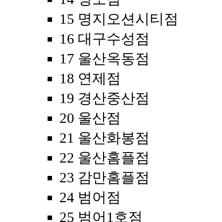
15 명지오션시티점
16 대구수성점
17 울산옥동점
18 연제점
19 경산중산점
20 울산점
21 울산화봉점
22 울산홈플점
23 감만홈플점
24 범어점
25 범어1호점