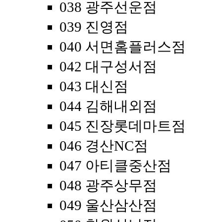
038 광주선운점
039 진영점
040 서면홈플러스점
042 대구성서점
043 대신점
044 김해내외점
045 진장롯데마트점
046 경산NC점
047 아티클중산점
048 광주상무점
049 울산삼산점