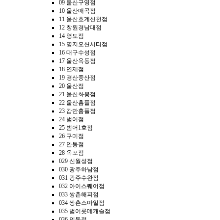
09 울산구영점
10 울산매곡점
11 울산호계신천점
12 창원경남대점
14 영도점
15 명지오션시티점
16 대구수성점
17 울산옥동점
18 연제점
19 경산중산점
20 울산점
21 울산화봉점
22 울산홈플점
23 감만홈플점
24 범어점
25 범어1호점
26 구미점
27 안동점
28 옥포점
029 신월성점
030 광주하남점
031 광주수완점
032 아이스퀘어점
033 쌍촌해피점
034 쌍촌스마일점
035 범어롯데캐슬점
036 인동점