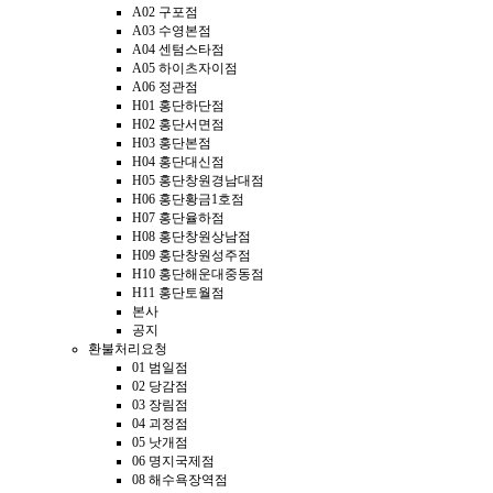
A02 구포점
A03 수영본점
A04 센텀스타점
A05 하이츠자이점
A06 정관점
H01 홍단하단점
H02 홍단서면점
H03 홍단본점
H04 홍단대신점
H05 홍단창원경남대점
H06 홍단황금1호점
H07 홍단율하점
H08 홍단창원상남점
H09 홍단창원성주점
H10 홍단해운대중동점
H11 홍단토월점
본사
공지
환불처리요청
01 범일점
02 당감점
03 장림점
04 괴정점
05 낫개점
06 명지국제점
08 해수욕장역점