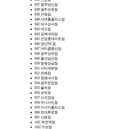
037 광주양산점
038 광주선운점
039 진영점
040 서면홈플러스점
042 대구성서점
043 대신점
044 김해내외점
045 진장롯데마트점
046 경산NC점
047 아티클중산점
048 광주상무점
049 울산삼산점
050 창원상남점
051 시티세븐점
052 진해점
053 창원내서점
054 광주운암점
055 율하점
056 장유점
057 신괴정점
058 유니시티점
059 이시아폴리스점
060 전대후문점
061 신평점
A01 부전역점
A02 구포점