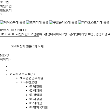
로그인
회원
가입
정보찾기
3
HWAMIJU ARTICLE
<화미주ITC 사원모집> 모집분야 : 편집디자이너 8명 , 온라인마케팅 10명 , 경영지원 
58489 전액 환불 5회 삭제
MENU
이미지
아티클업무요청(A)
세무관련업무지원
POS수정요청
01 범일점
02 당감점
03 장림점
04 괴정점
05 낫개점
06 명지국제점