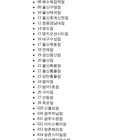
08 해수욕장역점
09 울산구영점
10 울산매곡점
11 울산호계신천점
12 창원경남대점
14 영도점
15 명지오션시티점
16 대구수성점
17 울산옥동점
18 연제점
19 경산중산점
20 울산점
21 울산화봉점
22 울산홈플점
23 감만홈플점
24 범어점
25 범어1호점
26 구미점
27 안동점
28 옥포점
029 신월성점
030 광주하남점
031 광주수완점
032 아이스퀘어점
033 쌍촌해피점
034 쌍촌스마일점