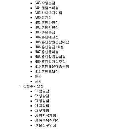
A03 수영본점
A04 센텀스타점
A05 하이츠자이점
A06 정관점
H01 홍단하단점
H02 홍단서면점
H03 홍단본점
H04 홍단대신점
H05 홍단창원경남대점
H06 홍단황금1호점
H07 홍단율하점
H08 홍단창원상남점
H09 홍단창원성주점
H10 홍단해운대중동점
H11 홍단토월점
본사
공지
상품추가요청
01 범일점
02 당감점
03 장림점
04 괴정점
05 낫개점
06 명지국제점
08 해수욕장역점
09 울산구영점