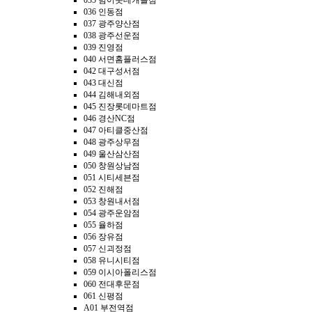
035 범어롯데캐슬점
036 인동점
037 광주양산점
038 광주선운점
039 진영점
040 서면홈플러스점
042 대구성서점
043 대신점
044 김해내외점
045 진장롯데마트점
046 경산NC점
047 아티클중산점
048 광주상무점
049 울산삼산점
050 창원상남점
051 시티세븐점
052 진해점
053 창원내서점
054 광주운암점
055 율하점
056 장유점
057 신괴정점
058 유니시티점
059 이시아폴리스점
060 전대후문점
061 신평점
A01 부전역점