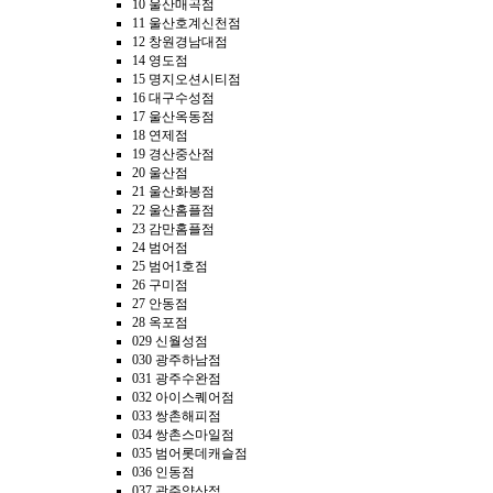
10 울산매곡점
11 울산호계신천점
12 창원경남대점
14 영도점
15 명지오션시티점
16 대구수성점
17 울산옥동점
18 연제점
19 경산중산점
20 울산점
21 울산화봉점
22 울산홈플점
23 감만홈플점
24 범어점
25 범어1호점
26 구미점
27 안동점
28 옥포점
029 신월성점
030 광주하남점
031 광주수완점
032 아이스퀘어점
033 쌍촌해피점
034 쌍촌스마일점
035 범어롯데캐슬점
036 인동점
037 광주양산점