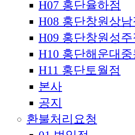
H07 홍단율하점
H08 홍단창원상남
H09 홍단창원성주
H10 홍단해운대
H11 홍단토월점
본사
공지
환불처리요청