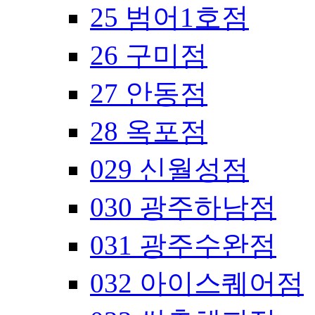
25 범어1호점
26 구미점
27 안동점
28 옥포점
029 신월성점
030 광주하남점
031 광주수완점
032 아이스퀘어점