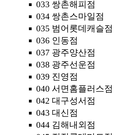
033 쌍촌해피점
034 쌍촌스마일점
035 범어롯데캐슬점
036 인동점
037 광주양산점
038 광주선운점
039 진영점
040 서면홈플러스점
042 대구성서점
043 대신점
044 김해내외점