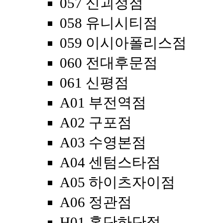
057 신괴정점
058 유니시티점
059 이시아폴리스점
060 전대후문점
061 신평점
A01 부전역점
A02 구포점
A03 수영본점
A04 센텀스타점
A05 하이츠자이점
A06 정관점
H01 홍단하단점