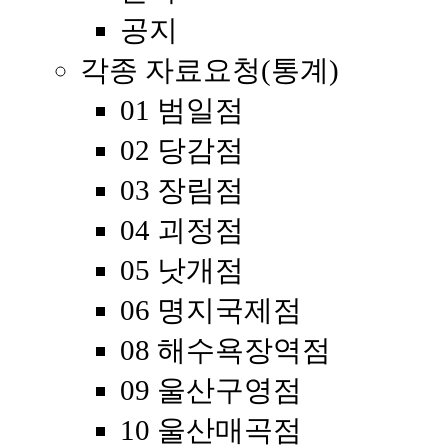
공지
각종 자료요청(통계)
01 범일점
02 당감점
03 장림점
04 괴정점
05 낫개점
06 명지국제점
08 해수욕장역점
09 울산구영점
10 울산매곡점