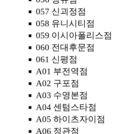
057 신괴정점
058 유니시티점
059 이시아폴리스점
060 전대후문점
061 신평점
A01 부전역점
A02 구포점
A03 수영본점
A04 센텀스타점
A05 하이츠자이점
A06 정관점