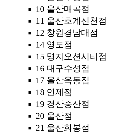
10 울산매곡점
11 울산호계신천점
12 창원경남대점
14 영도점
15 명지오션시티점
16 대구수성점
17 울산옥동점
18 연제점
19 경산중산점
20 울산점
21 울산화봉점