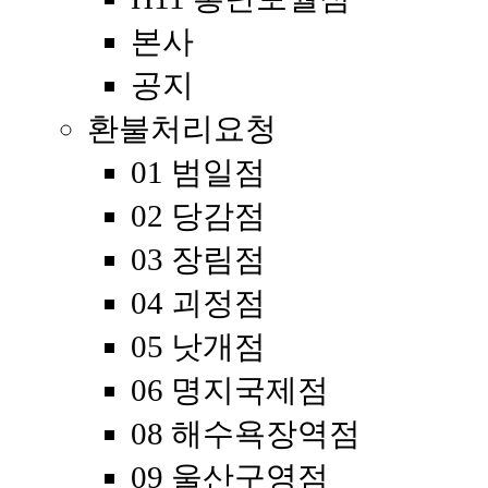
본사
공지
환불처리요청
01 범일점
02 당감점
03 장림점
04 괴정점
05 낫개점
06 명지국제점
08 해수욕장역점
09 울산구영점