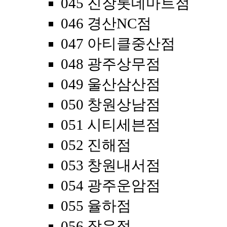
045 진장롯데마트점
046 경산NC점
047 아티클중산점
048 광주상무점
049 울산삼산점
050 창원상남점
051 시티세븐점
052 진해점
053 창원내서점
054 광주운암점
055 율하점
056 장유점