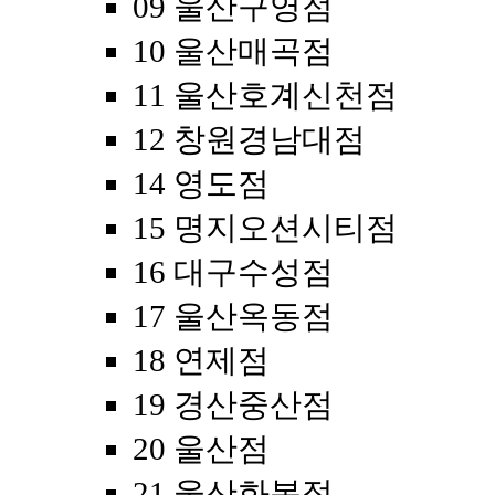
09 울산구영점
10 울산매곡점
11 울산호계신천점
12 창원경남대점
14 영도점
15 명지오션시티점
16 대구수성점
17 울산옥동점
18 연제점
19 경산중산점
20 울산점
21 울산화봉점