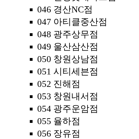
046 경산NC점
047 아티클중산점
048 광주상무점
049 울산삼산점
050 창원상남점
051 시티세븐점
052 진해점
053 창원내서점
054 광주운암점
055 율하점
056 장유점