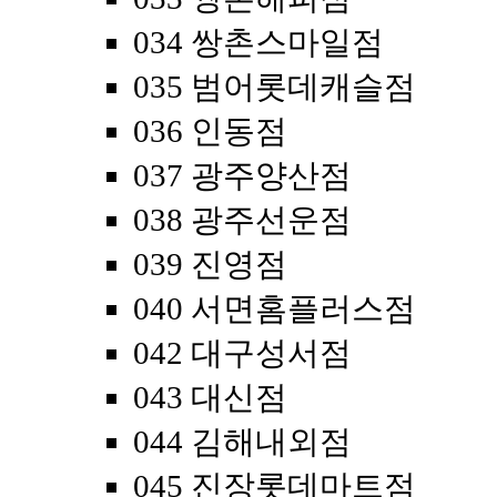
034 쌍촌스마일점
035 범어롯데캐슬점
036 인동점
037 광주양산점
038 광주선운점
039 진영점
040 서면홈플러스점
042 대구성서점
043 대신점
044 김해내외점
045 진장롯데마트점