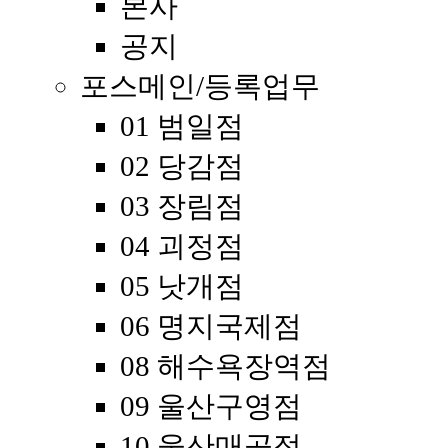
본사
공지
포스메인/등록업무
01 범일점
02 당감점
03 장림점
04 괴정점
05 낫개점
06 명지국제점
08 해수욕장역점
09 울산구영점
10 울산매곡점