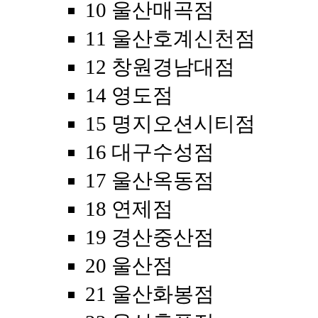
10 울산매곡점
11 울산호계신천점
12 창원경남대점
14 영도점
15 명지오션시티점
16 대구수성점
17 울산옥동점
18 연제점
19 경산중산점
20 울산점
21 울산화봉점