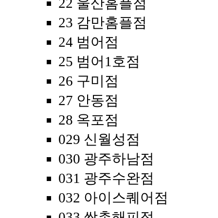
22 울산홈플점
23 감만홈플점
24 범어점
25 범어1호점
26 구미점
27 안동점
28 옥포점
029 신월성점
030 광주하남점
031 광주수완점
032 아이스퀘어점
033 쌍촌해피점