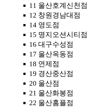
11 울산호계신천점
12 창원경남대점
14 영도점
15 명지오션시티점
16 대구수성점
17 울산옥동점
18 연제점
19 경산중산점
20 울산점
21 울산화봉점
22 울산홈플점