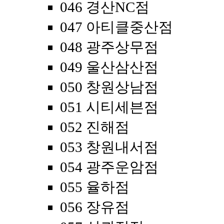
046 경산NC점
047 아티클중산점
048 광주상무점
049 울산삼산점
050 창원상남점
051 시티세븐점
052 진해점
053 창원내서점
054 광주운암점
055 율하점
056 장유점