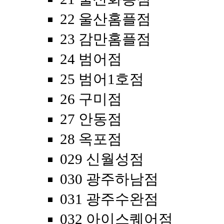
22 울산홈플점
23 감만홈플점
24 범어점
25 범어1호점
26 구미점
27 안동점
28 옥포점
029 신월성점
030 광주하남점
031 광주수완점
032 아이스퀘어점