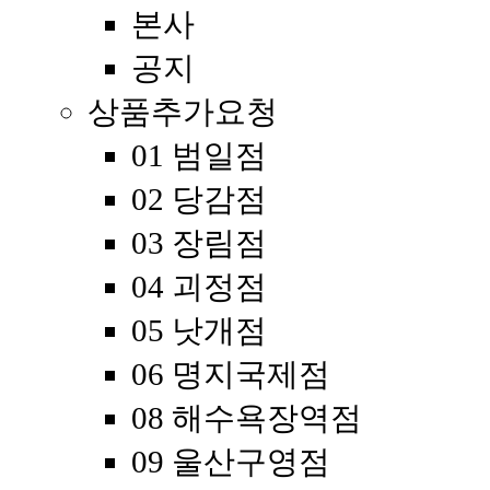
본사
공지
상품추가요청
01 범일점
02 당감점
03 장림점
04 괴정점
05 낫개점
06 명지국제점
08 해수욕장역점
09 울산구영점