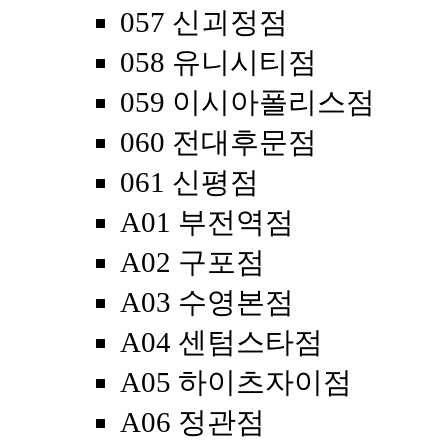
057 신괴정점
058 유니시티점
059 이시아폴리스점
060 전대후문점
061 신평점
A01 부전역점
A02 구포점
A03 수영본점
A04 센텀스타점
A05 하이츠자이점
A06 정관점