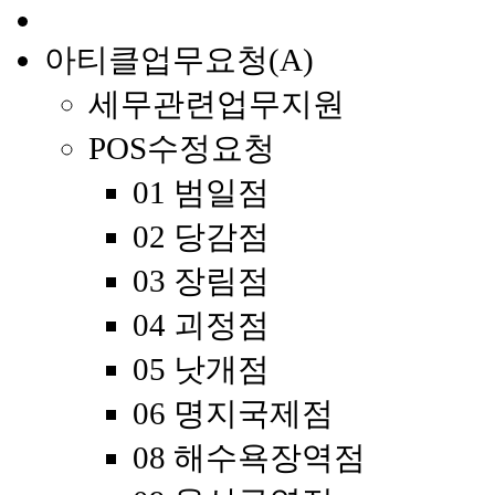
아티클업무요청(A)
세무관련업무지원
POS수정요청
01 범일점
02 당감점
03 장림점
04 괴정점
05 낫개점
06 명지국제점
08 해수욕장역점