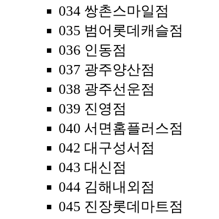
034 쌍촌스마일점
035 범어롯데캐슬점
036 인동점
037 광주양산점
038 광주선운점
039 진영점
040 서면홈플러스점
042 대구성서점
043 대신점
044 김해내외점
045 진장롯데마트점