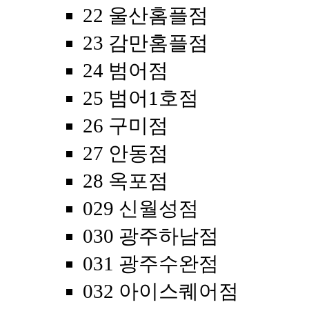
22 울산홈플점
23 감만홈플점
24 범어점
25 범어1호점
26 구미점
27 안동점
28 옥포점
029 신월성점
030 광주하남점
031 광주수완점
032 아이스퀘어점