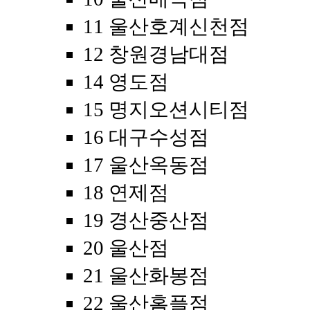
11 울산호계신천점
12 창원경남대점
14 영도점
15 명지오션시티점
16 대구수성점
17 울산옥동점
18 연제점
19 경산중산점
20 울산점
21 울산화봉점
22 울산홈플점