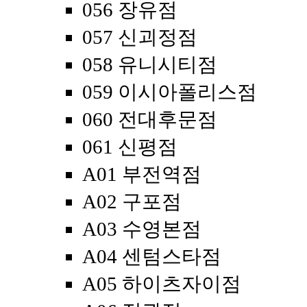
056 장유점
057 신괴정점
058 유니시티점
059 이시아폴리스점
060 전대후문점
061 신평점
A01 부전역점
A02 구포점
A03 수영본점
A04 센텀스타점
A05 하이츠자이점