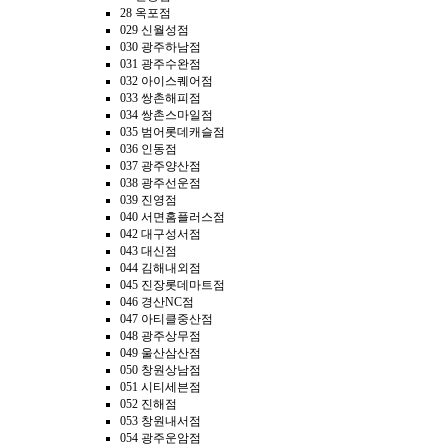
28 옥포점
029 신월성점
030 광주하남점
031 광주수완점
032 아이스퀘어점
033 쌍촌해피점
034 쌍촌스마일점
035 범어롯데캐슬점
036 인동점
037 광주양산점
038 광주선운점
039 진영점
040 서면홈플러스점
042 대구성서점
043 대신점
044 김해내외점
045 진장롯데마트점
046 경산NC점
047 아티클중산점
048 광주상무점
049 울산삼산점
050 창원상남점
051 시티세븐점
052 진해점
053 창원내서점
054 광주운암점