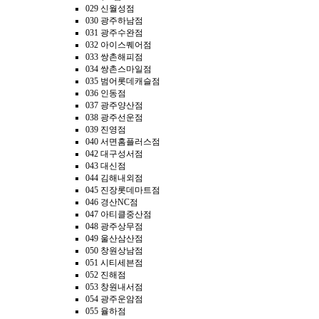
029 신월성점
030 광주하남점
031 광주수완점
032 아이스퀘어점
033 쌍촌해피점
034 쌍촌스마일점
035 범어롯데캐슬점
036 인동점
037 광주양산점
038 광주선운점
039 진영점
040 서면홈플러스점
042 대구성서점
043 대신점
044 김해내외점
045 진장롯데마트점
046 경산NC점
047 아티클중산점
048 광주상무점
049 울산삼산점
050 창원상남점
051 시티세븐점
052 진해점
053 창원내서점
054 광주운암점
055 율하점