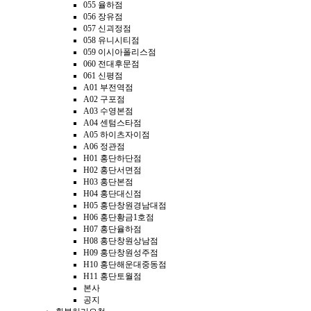
055 율하점
056 장유점
057 신괴정점
058 유니시티점
059 이시아폴리스점
060 전대후문점
061 신평점
A01 부전역점
A02 구포점
A03 수영본점
A04 센텀스타점
A05 하이츠자이점
A06 정관점
H01 홍단하단점
H02 홍단서면점
H03 홍단본점
H04 홍단대신점
H05 홍단창원경남대점
H06 홍단황금1호점
H07 홍단율하점
H08 홍단창원상남점
H09 홍단창원성주점
H10 홍단해운대중동점
H11 홍단토월점
본사
공지