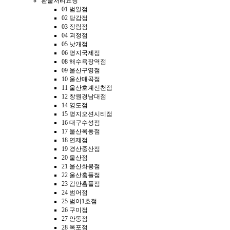
환불처리요청
01 범일점
02 당감점
03 장림점
04 괴정점
05 낫개점
06 명지국제점
08 해수욕장역점
09 울산구영점
10 울산매곡점
11 울산호계신천점
12 창원경남대점
14 영도점
15 명지오션시티점
16 대구수성점
17 울산옥동점
18 연제점
19 경산중산점
20 울산점
21 울산화봉점
22 울산홈플점
23 감만홈플점
24 범어점
25 범어1호점
26 구미점
27 안동점
28 옥포점