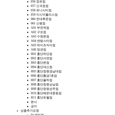
056 장유점
057 신괴정점
058 유니시티점
059 이시아폴리스점
060 전대후문점
061 신평점
A01 부전역점
A02 구포점
A03 수영본점
A04 센텀스타점
A05 하이츠자이점
A06 정관점
H01 홍단하단점
H02 홍단서면점
H03 홍단본점
H04 홍단대신점
H05 홍단창원경남대점
H06 홍단황금1호점
H07 홍단율하점
H08 홍단창원상남점
H09 홍단창원성주점
H10 홍단해운대중동점
H11 홍단토월점
본사
공지
상품추가요청