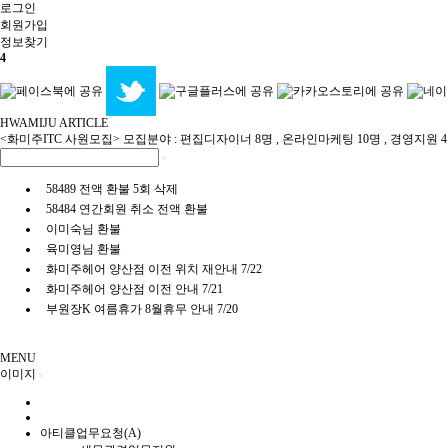
로그인
회원
가입
정보찾기
4
HWAMIJU ARTICLE
<화미주ITC 사원모집> 모집분야 : 편집디자이너 8명 , 온라인마케팅 10명 , 경영지원 
58489 전액 환불 5회 삭제
58484 연간회원 취소 전액 환불
이미숙님 환불
육미영님 환불
화미주헤어 양산점 이전 위치 재안내 7/22
화미주헤어 양산점 이전 안내 7/21
부원장K 여름휴가 8월휴무 안내 7/20
MENU
이미지
아티클업무요청(A)