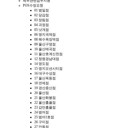
세무관련업무지원
POS수정요청
01 범일점
02 당감점
03 장림점
04 괴정점
05 낫개점
06 명지국제점
08 해수욕장역점
09 울산구영점
10 울산매곡점
11 울산호계신천점
12 창원경남대점
14 영도점
15 명지오션시티점
16 대구수성점
17 울산옥동점
18 연제점
19 경산중산점
20 울산점
21 울산화봉점
22 울산홈플점
23 감만홈플점
24 범어점
25 범어1호점
26 구미점
27 안동점