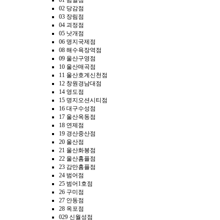
01 범일점
02 당감점
03 장림점
04 괴정점
05 낫개점
06 명지국제점
08 해수욕장역점
09 울산구영점
10 울산매곡점
11 울산호계신천점
12 창원경남대점
14 영도점
15 명지오션시티점
16 대구수성점
17 울산옥동점
18 연제점
19 경산중산점
20 울산점
21 울산화봉점
22 울산홈플점
23 감만홈플점
24 범어점
25 범어1호점
26 구미점
27 안동점
28 옥포점
029 신월성점