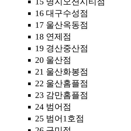
15 명지오션시티점
16 대구수성점
17 울산옥동점
18 연제점
19 경산중산점
20 울산점
21 울산화봉점
22 울산홈플점
23 감만홈플점
24 범어점
25 범어1호점
26 구미점