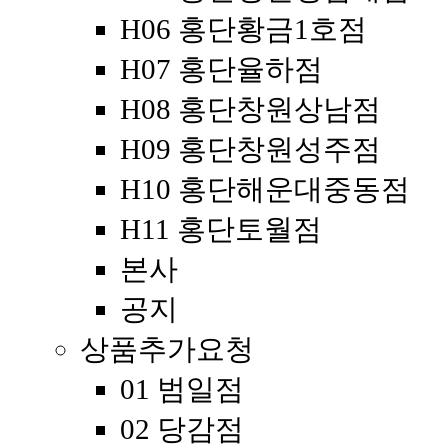
H06 홍단황금1호점
H07 홍단율하점
H08 홍단창원상남점
H09 홍단창원성주점
H10 홍단해운대중동점
H11 홍단토월점
본사
공지
상품추가요청
01 범일점
02 당감점