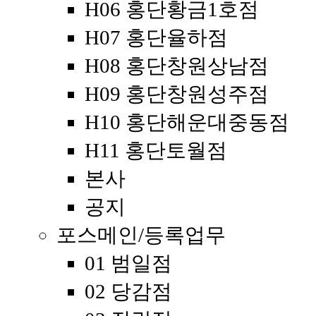
H06 홍단황금1호점
H07 홍단율하점
H08 홍단창원상남점
H09 홍단창원성주점
H10 홍단해운대중동점
H11 홍단토월점
본사
공지
포스메인/등록업무
01 범일점
02 당감점