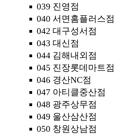
039 진영점
040 서면홈플러스점
042 대구성서점
043 대신점
044 김해내외점
045 진장롯데마트점
046 경산NC점
047 아티클중산점
048 광주상무점
049 울산삼산점
050 창원상남점