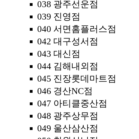
038 광주선운점
039 진영점
040 서면홈플러스점
042 대구성서점
043 대신점
044 김해내외점
045 진장롯데마트점
046 경산NC점
047 아티클중산점
048 광주상무점
049 울산삼산점