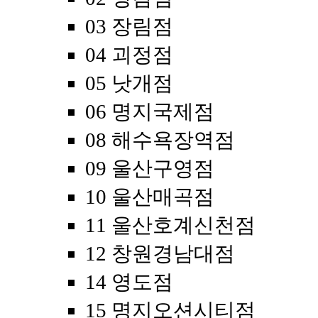
03 장림점
04 괴정점
05 낫개점
06 명지국제점
08 해수욕장역점
09 울산구영점
10 울산매곡점
11 울산호계신천점
12 창원경남대점
14 영도점
15 명지오션시티점