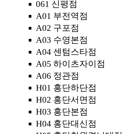
061 신평점
A01 부전역점
A02 구포점
A03 수영본점
A04 센텀스타점
A05 하이츠자이점
A06 정관점
H01 홍단하단점
H02 홍단서면점
H03 홍단본점
H04 홍단대신점