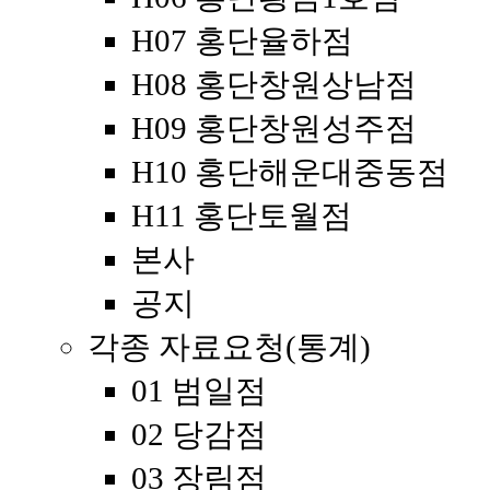
H07 홍단율하점
H08 홍단창원상남점
H09 홍단창원성주점
H10 홍단해운대중동점
H11 홍단토월점
본사
공지
각종 자료요청(통계)
01 범일점
02 당감점
03 장림점