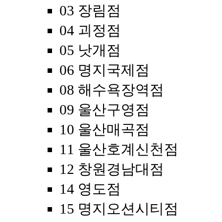
03 장림점
04 괴정점
05 낫개점
06 명지국제점
08 해수욕장역점
09 울산구영점
10 울산매곡점
11 울산호계신천점
12 창원경남대점
14 영도점
15 명지오션시티점