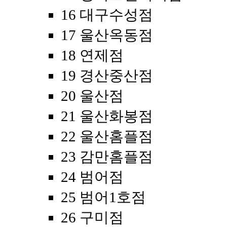
16 대구수성점
17 울산옥동점
18 연제점
19 경산중산점
20 울산점
21 울산화봉점
22 울산홈플점
23 감만홈플점
24 범어점
25 범어1호점
26 구미점