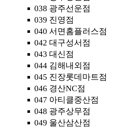
038 광주선운점
039 진영점
040 서면홈플러스점
042 대구성서점
043 대신점
044 김해내외점
045 진장롯데마트점
046 경산NC점
047 아티클중산점
048 광주상무점
049 울산삼산점