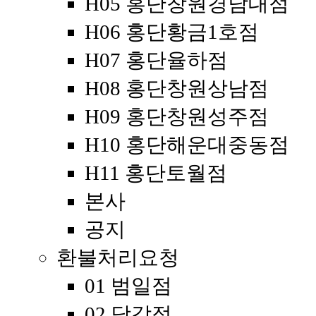
H05 홍단창원경남대점
H06 홍단황금1호점
H07 홍단율하점
H08 홍단창원상남점
H09 홍단창원성주점
H10 홍단해운대중동점
H11 홍단토월점
본사
공지
환불처리요청
01 범일점
02 당감점