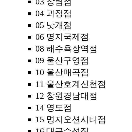
03 장림점
04 괴정점
05 낫개점
06 명지국제점
08 해수욕장역점
09 울산구영점
10 울산매곡점
11 울산호계신천점
12 창원경남대점
14 영도점
15 명지오션시티점
16 대구수성점