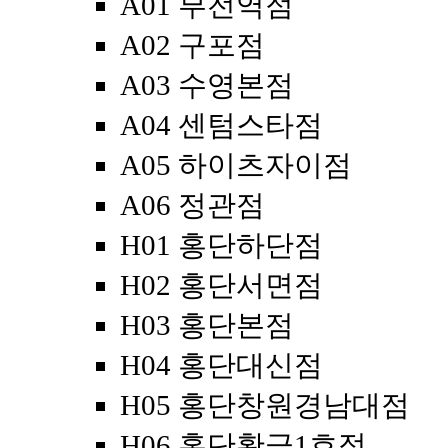
A01 부전역점
A02 구포점
A03 수영본점
A04 센텀스타점
A05 하이츠자이점
A06 정관점
H01 홍단하단점
H02 홍단서면점
H03 홍단본점
H04 홍단대신점
H05 홍단창원경남대점
H06 홍단황금1호점