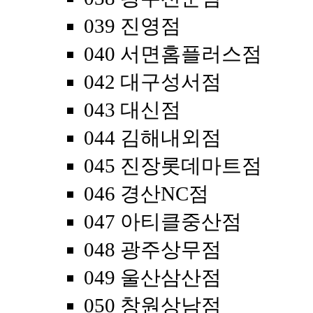
039 진영점
040 서면홈플러스점
042 대구성서점
043 대신점
044 김해내외점
045 진장롯데마트점
046 경산NC점
047 아티클중산점
048 광주상무점
049 울산삼산점
050 창원상남점