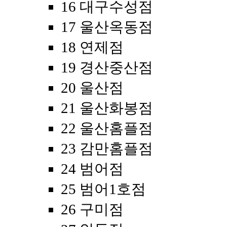
16 대구수성점
17 울산옥동점
18 연제점
19 경산중산점
20 울산점
21 울산화봉점
22 울산홈플점
23 감만홈플점
24 범어점
25 범어1호점
26 구미점