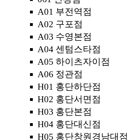
A01 부전역점
A02 구포점
A03 수영본점
A04 센텀스타점
A05 하이츠자이점
A06 정관점
H01 홍단하단점
H02 홍단서면점
H03 홍단본점
H04 홍단대신점
H05 홍단창원경남대점