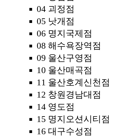
04 괴정점
05 낫개점
06 명지국제점
08 해수욕장역점
09 울산구영점
10 울산매곡점
11 울산호계신천점
12 창원경남대점
14 영도점
15 명지오션시티점
16 대구수성점