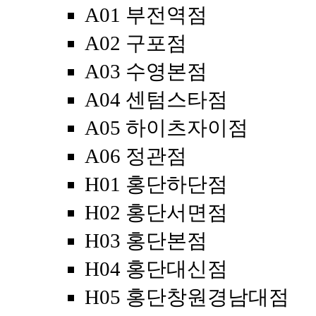
A01 부전역점
A02 구포점
A03 수영본점
A04 센텀스타점
A05 하이츠자이점
A06 정관점
H01 홍단하단점
H02 홍단서면점
H03 홍단본점
H04 홍단대신점
H05 홍단창원경남대점