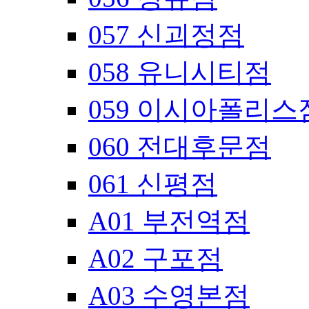
057 신괴정점
058 유니시티점
059 이시아폴리스
060 전대후문점
061 신평점
A01 부전역점
A02 구포점
A03 수영본점