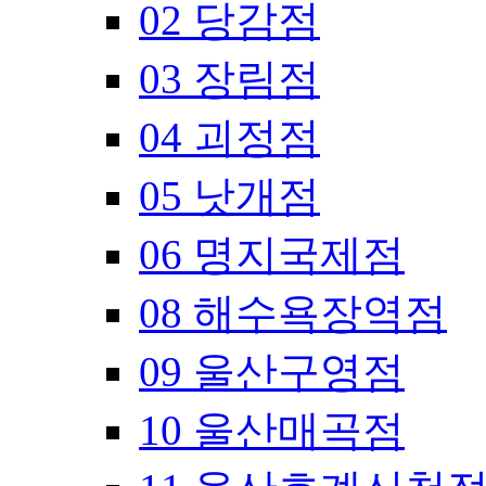
02 당감점
03 장림점
04 괴정점
05 낫개점
06 명지국제점
08 해수욕장역점
09 울산구영점
10 울산매곡점