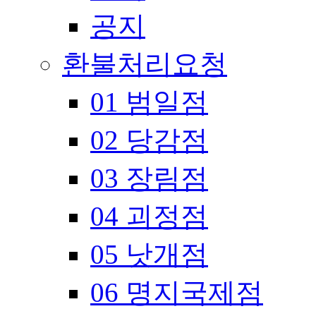
공지
환불처리요청
01 범일점
02 당감점
03 장림점
04 괴정점
05 낫개점
06 명지국제점