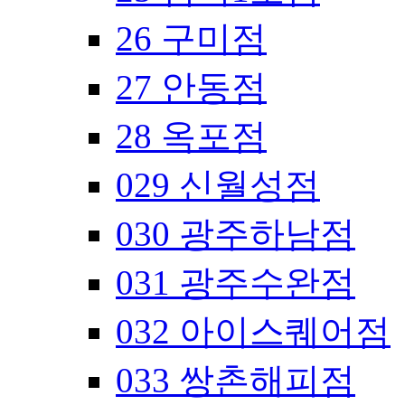
26 구미점
27 안동점
28 옥포점
029 신월성점
030 광주하남점
031 광주수완점
032 아이스퀘어점
033 쌍촌해피점