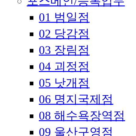
포스메인/등록업무
01 범일점
02 당감점
03 장림점
04 괴정점
05 낫개점
06 명지국제점
08 해수욕장역점
09 울산구영점