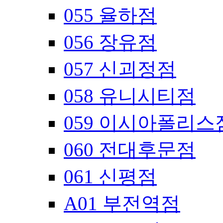
055 율하점
056 장유점
057 신괴정점
058 유니시티점
059 이시아폴리스
060 전대후문점
061 신평점
A01 부전역점