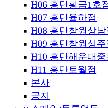
H06 홍단황금1호
H07 홍단율하점
H08 홍단창원상남
H09 홍단창원성주
H10 홍단해운대
H11 홍단토월점
본사
공지