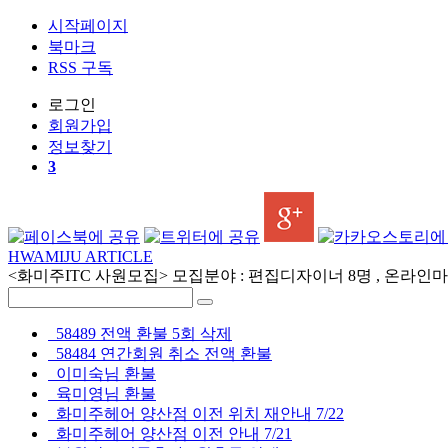
시작페이지
북마크
RSS 구독
로그인
회원
가입
정보찾기
3
HWAMIJU ARTICLE
<화미주ITC 사원모집> 모집분야 : 편집디자이너 8명 , 온라인마케
58489 전액 환불 5회 삭제
58484 연간회원 취소 전액 환불
이미숙님 환불
육미영님 환불
화미주헤어 양산점 이전 위치 재안내 7/22
화미주헤어 양산점 이전 안내 7/21