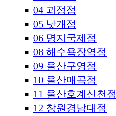
04 괴정점
05 낫개점
06 명지국제점
08 해수욕장역점
09 울산구영점
10 울산매곡점
11 울산호계신천
12 창원경남대점