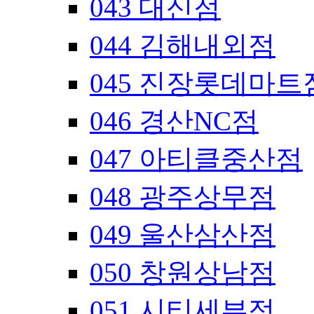
043 대신점
044 김해내외점
045 진장롯데마트
046 경산NC점
047 아티클중산점
048 광주상무점
049 울산삼산점
050 창원상남점
051 시티세븐점