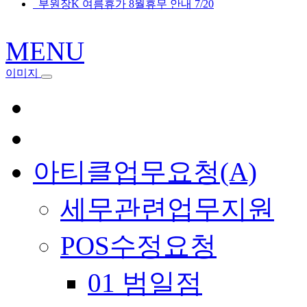
부원장K 여름휴가 8월휴무 안내 7/20
MENU
이미지
아티클업무요청(A)
세무관련업무지원
POS수정요청
01 범일점