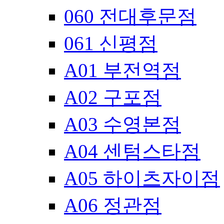
060 전대후문점
061 신평점
A01 부전역점
A02 구포점
A03 수영본점
A04 센텀스타점
A05 하이츠자이점
A06 정관점