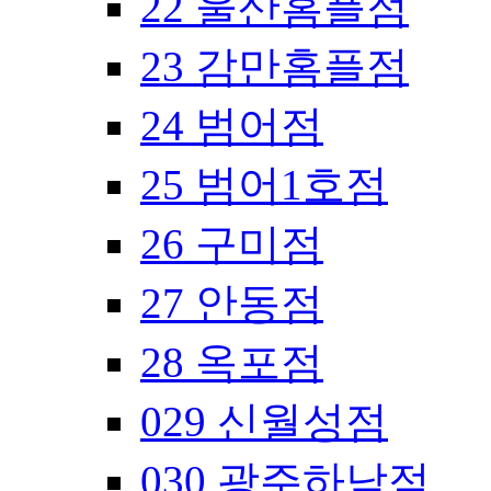
22 울산홈플점
23 감만홈플점
24 범어점
25 범어1호점
26 구미점
27 안동점
28 옥포점
029 신월성점
030 광주하남점