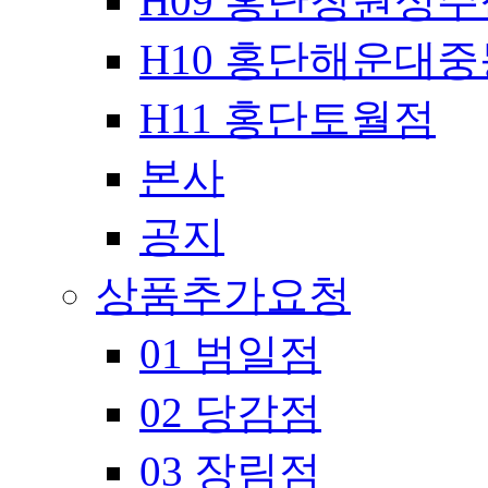
H09 홍단창원성주
H10 홍단해운대
H11 홍단토월점
본사
공지
상품추가요청
01 범일점
02 당감점
03 장림점