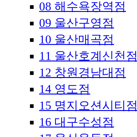
08 해수욕장역점
09 울산구영점
10 울산매곡점
11 울산호계신천
12 창원경남대점
14 영도점
15 명지오션시티
16 대구수성점