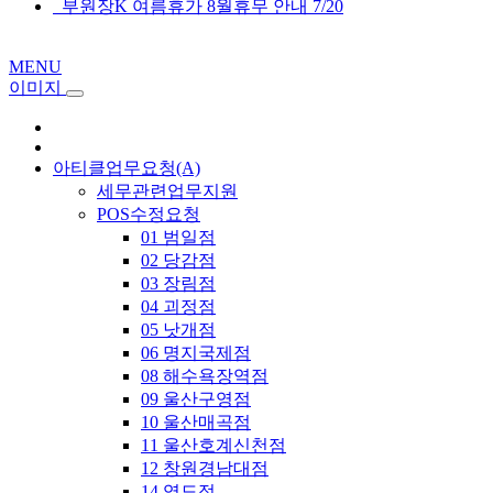
부원장K 여름휴가 8월휴무 안내 7/20
MENU
이미지
아티클업무요청(A)
세무관련업무지원
POS수정요청
01 범일점
02 당감점
03 장림점
04 괴정점
05 낫개점
06 명지국제점
08 해수욕장역점
09 울산구영점
10 울산매곡점
11 울산호계신천점
12 창원경남대점
14 영도점