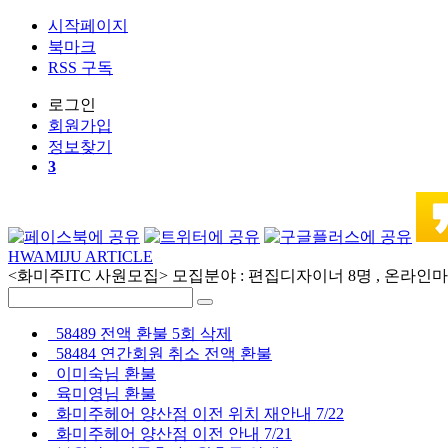
시작페이지
북마크
RSS 구독
로그인
회원
가입
정보찾기
3
HWAMIJU ARTICLE
<화미주ITC 사원모집> 모집분야 : 편집디자이너 8명 , 온라인마케
58489 전액 환불 5회 삭제
58484 연간회원 취소 전액 환불
이미숙님 환불
육미영님 환불
화미주헤어 양산점 이전 위치 재안내 7/22
화미주헤어 양산점 이전 안내 7/21