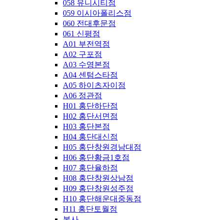
058 유니시티점
059 이시아폴리스점
060 전대후문점
061 신평점
A01 부전역점
A02 구포점
A03 수영본점
A04 센텀스타점
A05 하이츠자이점
A06 정관점
H01 홍단하단점
H02 홍단서면점
H03 홍단본점
H04 홍단대신점
H05 홍단창원경남대점
H06 홍단황금1호점
H07 홍단율하점
H08 홍단창원상남점
H09 홍단창원성주점
H10 홍단해운대중동점
H11 홍단토월점
본사