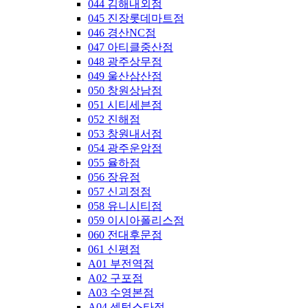
044 김해내외점
045 진장롯데마트점
046 경산NC점
047 아티클중산점
048 광주상무점
049 울산삼산점
050 창원상남점
051 시티세븐점
052 진해점
053 창원내서점
054 광주운암점
055 율하점
056 장유점
057 신괴정점
058 유니시티점
059 이시아폴리스점
060 전대후문점
061 신평점
A01 부전역점
A02 구포점
A03 수영본점
A04 센텀스타점