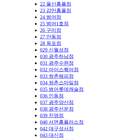
22 울산홈플점
23 감만홈플점
24 범어점
25 범어1호점
26 구미점
27 안동점
28 옥포점
029 신월성점
030 광주하남점
031 광주수완점
032 아이스퀘어점
033 쌍촌해피점
034 쌍촌스마일점
035 범어롯데캐슬점
036 인동점
037 광주양산점
038 광주선운점
039 진영점
040 서면홈플러스점
042 대구성서점
043 대신점