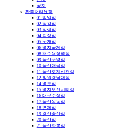
공지
환불처리요청
01 범일점
02 당감점
03 장림점
04 괴정점
05 낫개점
06 명지국제점
08 해수욕장역점
09 울산구영점
10 울산매곡점
11 울산호계신천점
12 창원경남대점
14 영도점
15 명지오션시티점
16 대구수성점
17 울산옥동점
18 연제점
19 경산중산점
20 울산점
21 울산화봉점