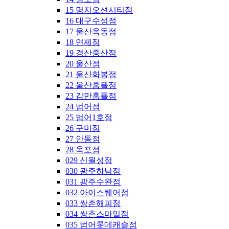
15 명지오션시티점
16 대구수성점
17 울산옥동점
18 연제점
19 경산중산점
20 울산점
21 울산화봉점
22 울산홈플점
23 감만홈플점
24 범어점
25 범어1호점
26 구미점
27 안동점
28 옥포점
029 신월성점
030 광주하남점
031 광주수완점
032 아이스퀘어점
033 쌍촌해피점
034 쌍촌스마일점
035 범어롯데캐슬점