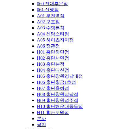
060 전대후문점
061 신평점
A01 부전역점
A02 구포점
A03 수영본점
A04 센텀스타점
A05 하이츠자이점
A06 정관점
H01 홍단하단점
H02 홍단서면점
H03 홍단본점
H04 홍단대신점
H05 홍단창원경남대점
H06 홍단황금1호점
H07 홍단율하점
H08 홍단창원상남점
H09 홍단창원성주점
H10 홍단해운대중동점
H11 홍단토월점
본사
공지