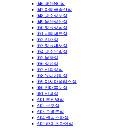
046 경산NC점
047 아티클중산점
048 광주상무점
049 울산삼산점
050 창원상남점
051 시티세븐점
052 진해점
053 창원내서점
054 광주운암점
055 율하점
056 장유점
057 신괴정점
058 유니시티점
059 이시아폴리스점
060 전대후문점
061 신평점
A01 부전역점
A02 구포점
A03 수영본점
A04 센텀스타점
A05 하이츠자이점