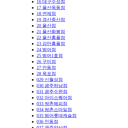
16 대구수성점
17 울산옥동점
18 연제점
19 경산중산점
20 울산점
21 울산화봉점
22 울산홈플점
23 감만홈플점
24 범어점
25 범어1호점
26 구미점
27 안동점
28 옥포점
029 신월성점
030 광주하남점
031 광주수완점
032 아이스퀘어점
033 쌍촌해피점
034 쌍촌스마일점
035 범어롯데캐슬점
036 인동점
037 광주양산점