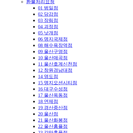
환불처리요청
01 범일점
02 당감점
03 장림점
04 괴정점
05 낫개점
06 명지국제점
08 해수욕장역점
09 울산구영점
10 울산매곡점
11 울산호계신천점
12 창원경남대점
14 영도점
15 명지오션시티점
16 대구수성점
17 울산옥동점
18 연제점
19 경산중산점
20 울산점
21 울산화봉점
22 울산홈플점
23 감만홈플점