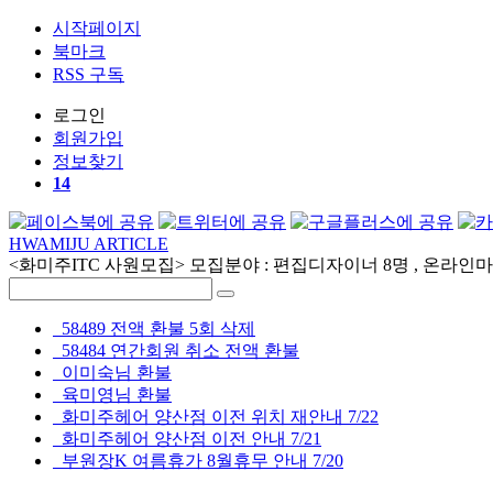
시작페이지
북마크
RSS 구독
로그인
회원
가입
정보찾기
14
HWAMIJU ARTICLE
<화미주ITC 사원모집> 모집분야 : 편집디자이너 8명 , 온라인마케
58489 전액 환불 5회 삭제
58484 연간회원 취소 전액 환불
이미숙님 환불
육미영님 환불
화미주헤어 양산점 이전 위치 재안내 7/22
화미주헤어 양산점 이전 안내 7/21
부원장K 여름휴가 8월휴무 안내 7/20