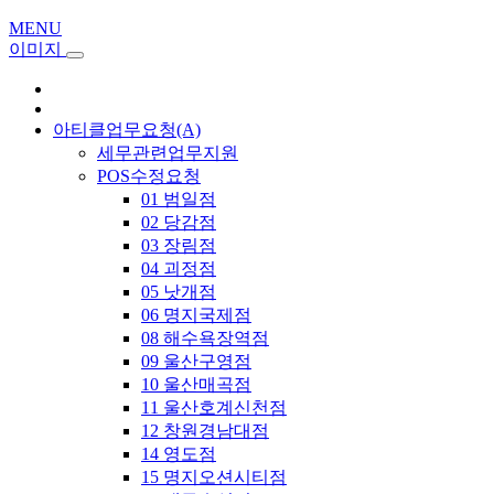
MENU
이미지
아티클업무요청(A)
세무관련업무지원
POS수정요청
01 범일점
02 당감점
03 장림점
04 괴정점
05 낫개점
06 명지국제점
08 해수욕장역점
09 울산구영점
10 울산매곡점
11 울산호계신천점
12 창원경남대점
14 영도점
15 명지오션시티점