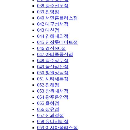
038 광주선운점
039 진영점
040 서면홈플러스점
042 대구성서점
043 대신점
044 김해내외점
045 진장롯데마트점
046 경산NC점
047 아티클중산점
048 광주상무점
049 울산삼산점
050 창원상남점
051 시티세븐점
052 진해점
053 창원내서점
054 광주운암점
055 율하점
056 장유점
057 신괴정점
058 유니시티점
059 이시아폴리스점