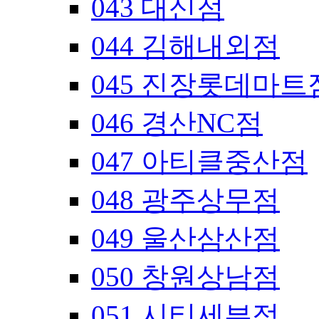
043 대신점
044 김해내외점
045 진장롯데마트
046 경산NC점
047 아티클중산점
048 광주상무점
049 울산삼산점
050 창원상남점
051 시티세븐점