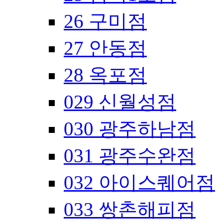
26 구미점
27 안동점
28 옥포점
029 신월성점
030 광주하남점
031 광주수완점
032 아이스퀘어점
033 쌍촌해피점