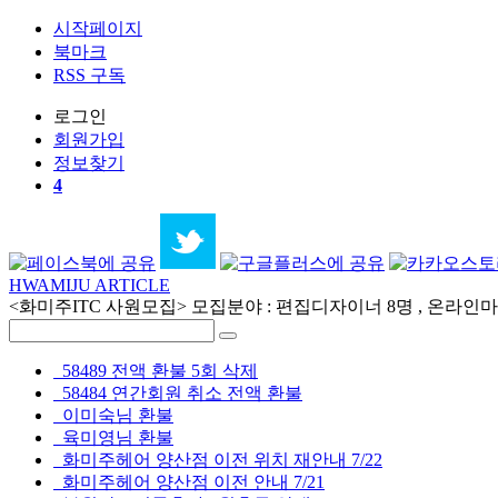
시작페이지
북마크
RSS 구독
로그인
회원
가입
정보찾기
4
HWAMIJU ARTICLE
<화미주ITC 사원모집> 모집분야 : 편집디자이너 8명 , 온라인마케
58489 전액 환불 5회 삭제
58484 연간회원 취소 전액 환불
이미숙님 환불
육미영님 환불
화미주헤어 양산점 이전 위치 재안내 7/22
화미주헤어 양산점 이전 안내 7/21