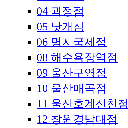
04 괴정점
05 낫개점
06 명지국제점
08 해수욕장역점
09 울산구영점
10 울산매곡점
11 울산호계신천
12 창원경남대점