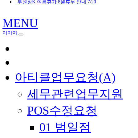
부원장K 여름휴가 8월휴무 안내 7/20
MENU
이미지
아티클업무요청(A)
세무관련업무지원
POS수정요청
01 범일점