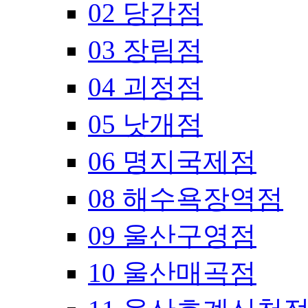
02 당감점
03 장림점
04 괴정점
05 낫개점
06 명지국제점
08 해수욕장역점
09 울산구영점
10 울산매곡점