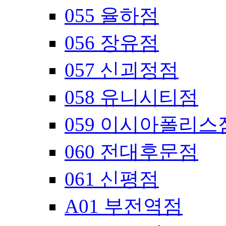
055 율하점
056 장유점
057 신괴정점
058 유니시티점
059 이시아폴리스
060 전대후문점
061 신평점
A01 부전역점