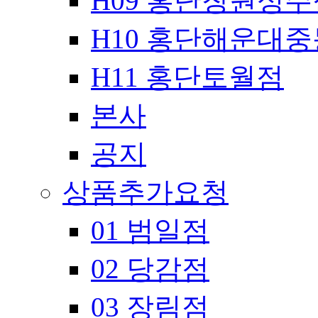
H09 홍단창원성주
H10 홍단해운대
H11 홍단토월점
본사
공지
상품추가요청
01 범일점
02 당감점
03 장림점