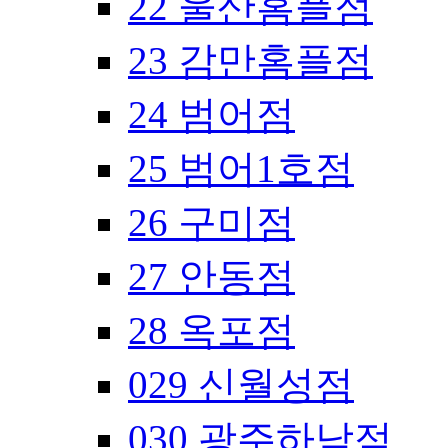
22 울산홈플점
23 감만홈플점
24 범어점
25 범어1호점
26 구미점
27 안동점
28 옥포점
029 신월성점
030 광주하남점