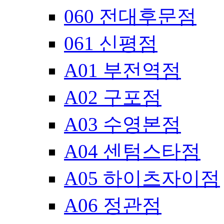
060 전대후문점
061 신평점
A01 부전역점
A02 구포점
A03 수영본점
A04 센텀스타점
A05 하이츠자이점
A06 정관점