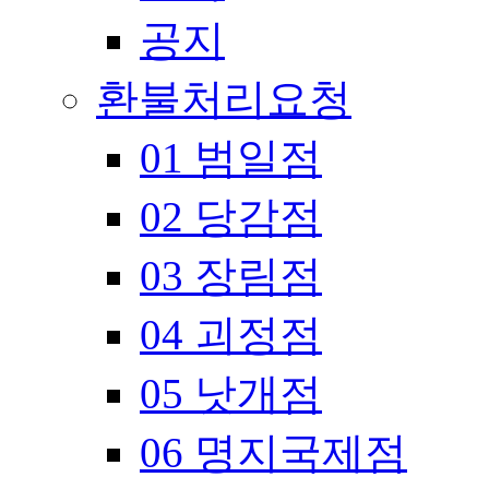
공지
환불처리요청
01 범일점
02 당감점
03 장림점
04 괴정점
05 낫개점
06 명지국제점