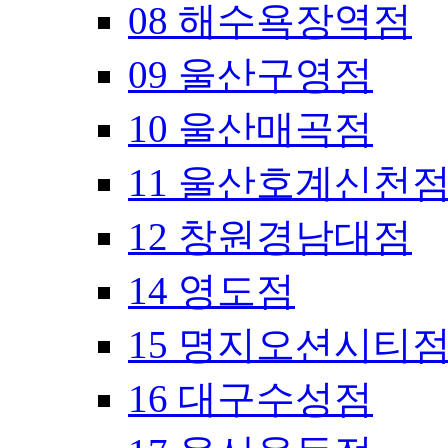
08 해수욕장역점
09 울산구영점
10 울산매곡점
11 울산호계신천
12 창원경남대점
14 영도점
15 명지오션시티
16 대구수성점