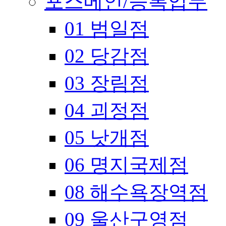
포스메인/등록업무
01 범일점
02 당감점
03 장림점
04 괴정점
05 낫개점
06 명지국제점
08 해수욕장역점
09 울산구영점