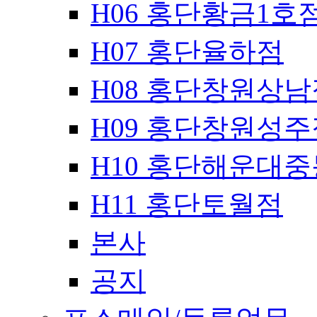
H06 홍단황금1호
H07 홍단율하점
H08 홍단창원상남
H09 홍단창원성주
H10 홍단해운대
H11 홍단토월점
본사
공지