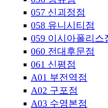
057 신괴정점
058 유니시티점
059 이시아폴리스
060 전대후문점
061 신평점
A01 부전역점
A02 구포점
A03 수영본점