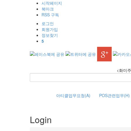
시작페이지
북마크
RSS 구독
로그인
회원
가입
정보찾기
5
<화미주
아티클업무요청(A)
POS관련업무(H)
Login