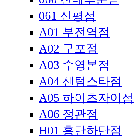
061 신평점
A01 부전역점
A02 구포점
A03 수영본점
A04 센텀스타점
A05 하이츠자이점
A06 정관점
H01 홍단하단점