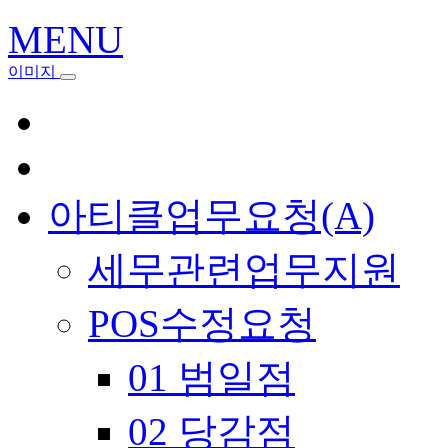
MENU
이미지
아티클업무요청(A)
세무관련업무지원
POS수정요청
01 범일점
02 당감점