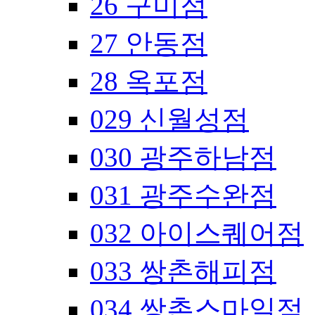
26 구미점
27 안동점
28 옥포점
029 신월성점
030 광주하남점
031 광주수완점
032 아이스퀘어점
033 쌍촌해피점
034 쌍촌스마일점