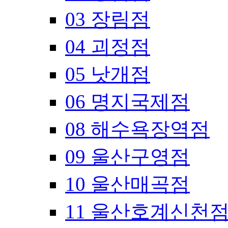
03 장림점
04 괴정점
05 낫개점
06 명지국제점
08 해수욕장역점
09 울산구영점
10 울산매곡점
11 울산호계신천