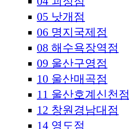
04 괴정점
05 낫개점
06 명지국제점
08 해수욕장역점
09 울산구영점
10 울산매곡점
11 울산호계신천
12 창원경남대점
14 영도점