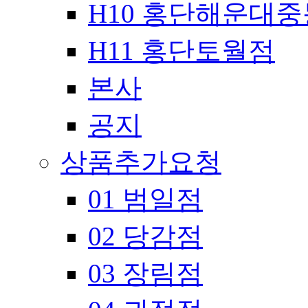
H10 홍단해운대
H11 홍단토월점
본사
공지
상품추가요청
01 범일점
02 당감점
03 장림점