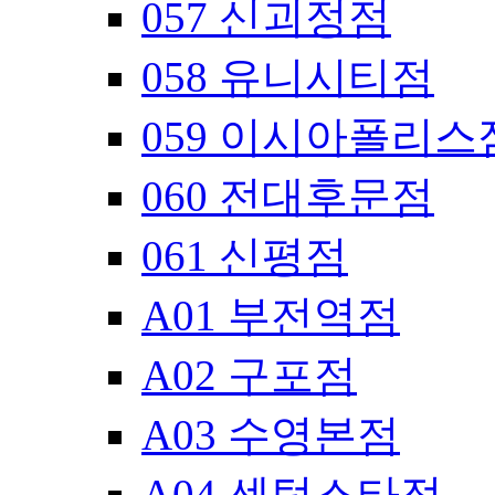
057 신괴정점
058 유니시티점
059 이시아폴리스
060 전대후문점
061 신평점
A01 부전역점
A02 구포점
A03 수영본점
A04 센텀스타점