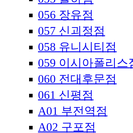
056 장유점
057 신괴정점
058 유니시티점
059 이시아폴리스
060 전대후문점
061 신평점
A01 부전역점
A02 구포점