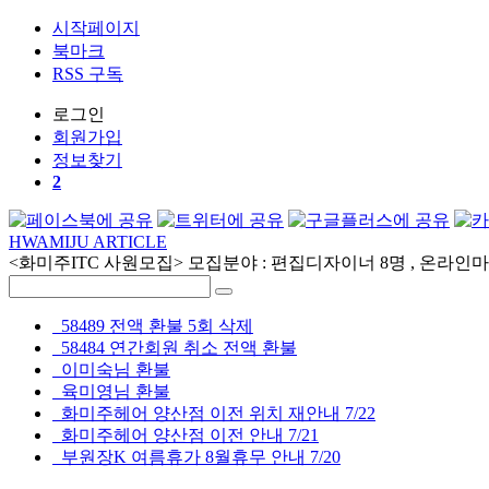
시작페이지
북마크
RSS 구독
로그인
회원
가입
정보찾기
2
HWAMIJU ARTICLE
<화미주ITC 사원모집> 모집분야 : 편집디자이너 8명 , 온라인마케
58489 전액 환불 5회 삭제
58484 연간회원 취소 전액 환불
이미숙님 환불
육미영님 환불
화미주헤어 양산점 이전 위치 재안내 7/22
화미주헤어 양산점 이전 안내 7/21
부원장K 여름휴가 8월휴무 안내 7/20