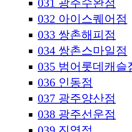
031 광주수완점
032 아이스퀘어점
033 쌍촌해피점
034 쌍촌스마일점
035 범어롯데캐슬
036 인동점
037 광주양산점
038 광주선운점
039 진영점