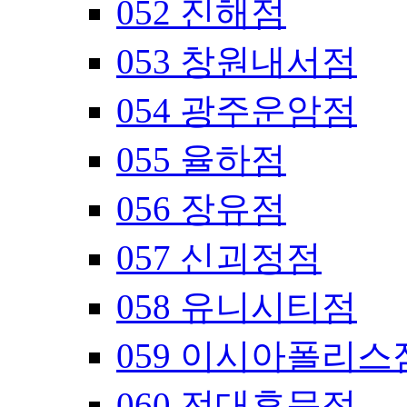
052 진해점
053 창원내서점
054 광주운암점
055 율하점
056 장유점
057 신괴정점
058 유니시티점
059 이시아폴리스
060 전대후문점