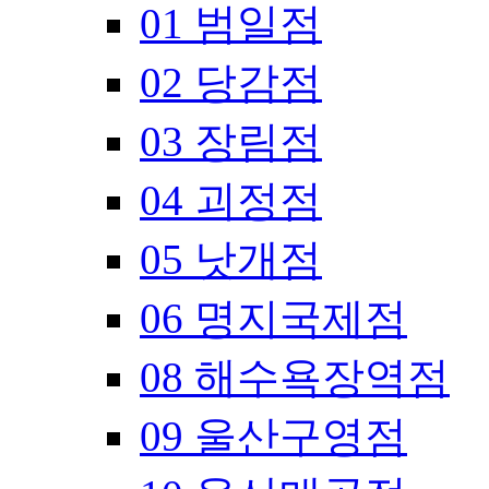
01 범일점
02 당감점
03 장림점
04 괴정점
05 낫개점
06 명지국제점
08 해수욕장역점
09 울산구영점