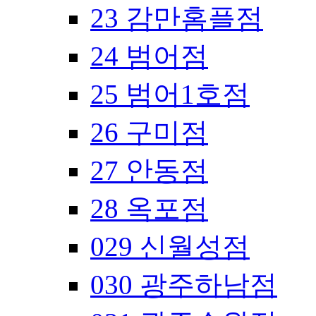
23 감만홈플점
24 범어점
25 범어1호점
26 구미점
27 안동점
28 옥포점
029 신월성점
030 광주하남점