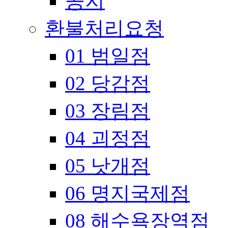
공지
환불처리요청
01 범일점
02 당감점
03 장림점
04 괴정점
05 낫개점
06 명지국제점
08 해수욕장역점