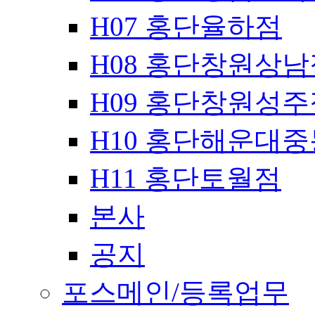
H07 홍단율하점
H08 홍단창원상남
H09 홍단창원성주
H10 홍단해운대
H11 홍단토월점
본사
공지
포스메인/등록업무