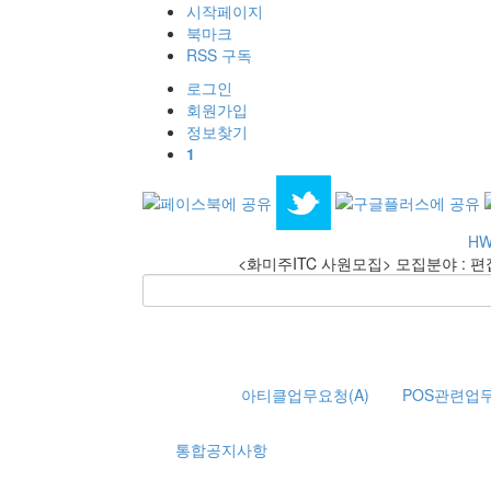
시작페이지
북마크
RSS 구독
로그인
회원
가입
정보찾기
1
HW
<화미주ITC 사원모집> 모집분야 : 편
아티클업무요청(A)
POS관련업무
통합공지사항