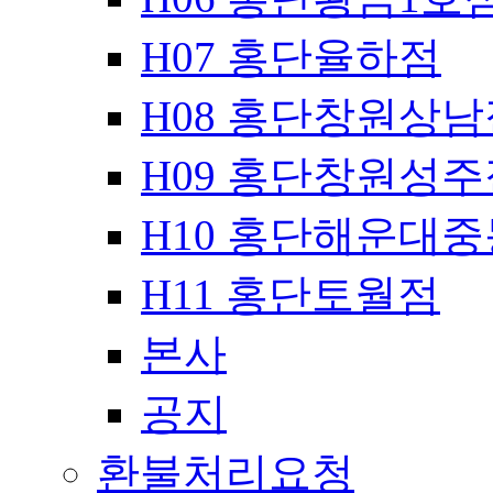
H07 홍단율하점
H08 홍단창원상남
H09 홍단창원성주
H10 홍단해운대
H11 홍단토월점
본사
공지
환불처리요청