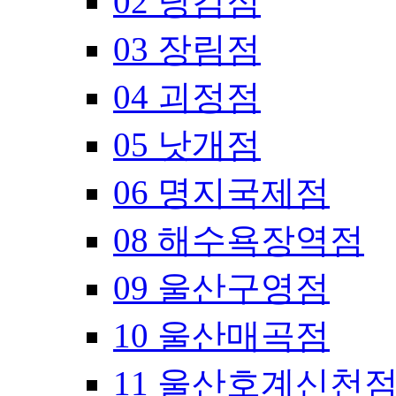
02 당감점
03 장림점
04 괴정점
05 낫개점
06 명지국제점
08 해수욕장역점
09 울산구영점
10 울산매곡점
11 울산호계신천