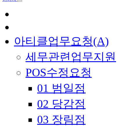
아티클업무요청(A)
세무관련업무지원
POS수정요청
01 범일점
02 당감점
03 장림점