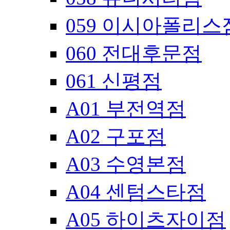
059 이시아폴리스
060 전대후문점
061 신평점
A01 부전역점
A02 구포점
A03 수영본점
A04 센텀스타점
A05 하이츠자이점