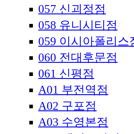
057 신괴정점
058 유니시티점
059 이시아폴리스
060 전대후문점
061 신평점
A01 부전역점
A02 구포점
A03 수영본점