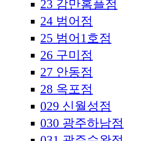
23 감만홈플점
24 범어점
25 범어1호점
26 구미점
27 안동점
28 옥포점
029 신월성점
030 광주하남점
031 광주수완점