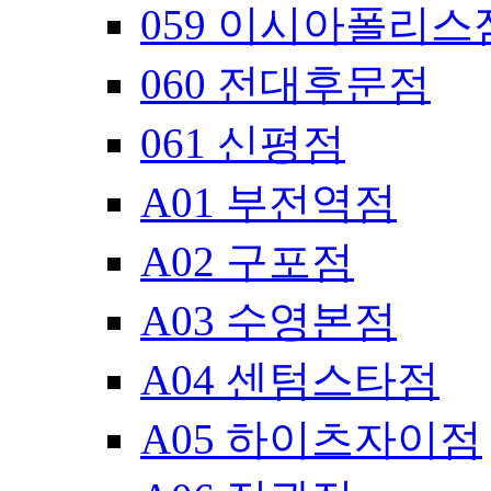
059 이시아폴리스
060 전대후문점
061 신평점
A01 부전역점
A02 구포점
A03 수영본점
A04 센텀스타점
A05 하이츠자이점