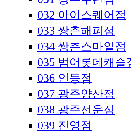
032 아이스퀘어점
033 쌍촌해피점
034 쌍촌스마일점
035 범어롯데캐슬
036 인동점
037 광주양산점
038 광주선운점
039 진영점