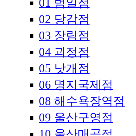
01 범일점
02 당감점
03 장림점
04 괴정점
05 낫개점
06 명지국제점
08 해수욕장역점
09 울산구영점
10 울산매곡점