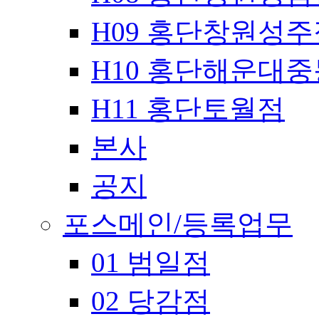
H09 홍단창원성주
H10 홍단해운대
H11 홍단토월점
본사
공지
포스메인/등록업무
01 범일점
02 당감점