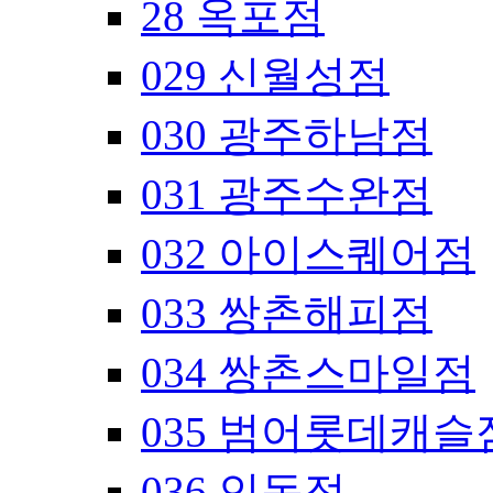
28 옥포점
029 신월성점
030 광주하남점
031 광주수완점
032 아이스퀘어점
033 쌍촌해피점
034 쌍촌스마일점
035 범어롯데캐슬
036 인동점