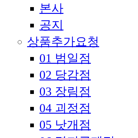
본사
공지
상품추가요청
01 범일점
02 당감점
03 장림점
04 괴정점
05 낫개점