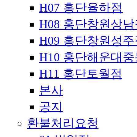
H07 홍단율하점
H08 홍단창원상남
H09 홍단창원성주
H10 홍단해운대
H11 홍단토월점
본사
공지
환불처리요청