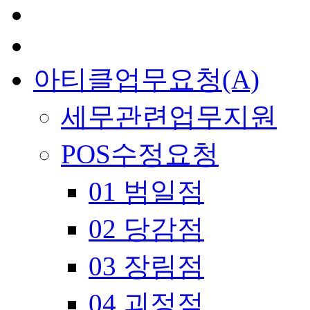
아티클업무요청(A)
세무관련업무지원
POS수정요청
01 범일점
02 당감점
03 장림점
04 괴정점