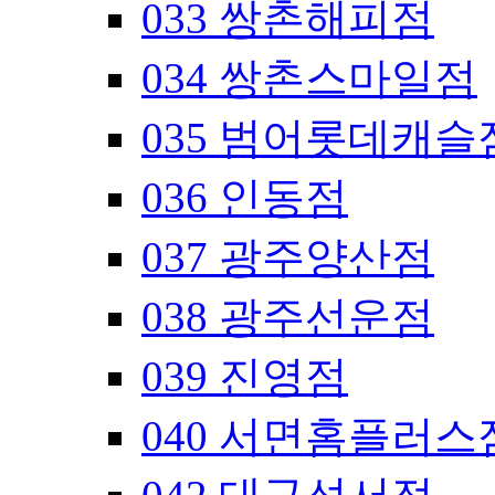
033 쌍촌해피점
034 쌍촌스마일점
035 범어롯데캐슬
036 인동점
037 광주양산점
038 광주선운점
039 진영점
040 서면홈플러스