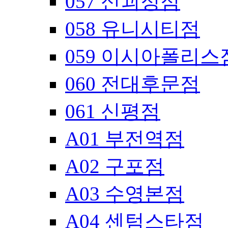
057 신괴정점
058 유니시티점
059 이시아폴리스
060 전대후문점
061 신평점
A01 부전역점
A02 구포점
A03 수영본점
A04 센텀스타점