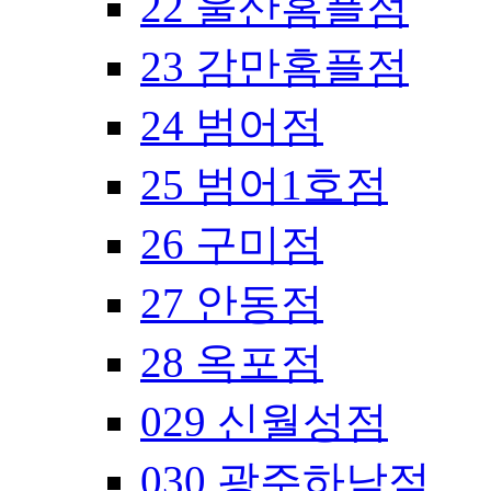
22 울산홈플점
23 감만홈플점
24 범어점
25 범어1호점
26 구미점
27 안동점
28 옥포점
029 신월성점
030 광주하남점