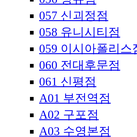
057 신괴정점
058 유니시티점
059 이시아폴리스
060 전대후문점
061 신평점
A01 부전역점
A02 구포점
A03 수영본점