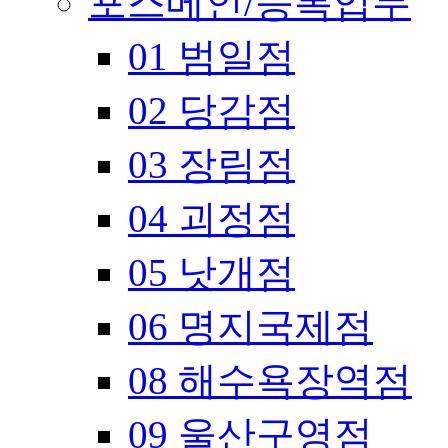
포스메인/등록업무
01 범일점
02 당감점
03 장림점
04 괴정점
05 낫개점
06 명지국제점
08 해수욕장역점
09 울산구영점