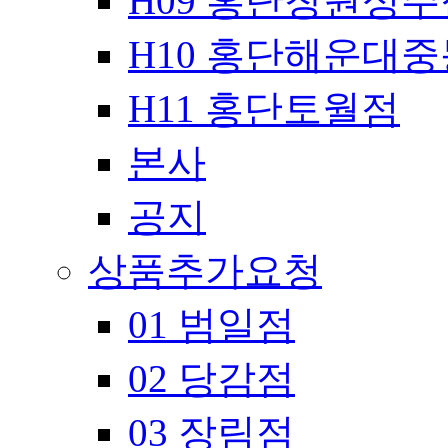
H09 홍단창원성주
H10 홍단해운대
H11 홍단토월점
본사
공지
상품추가요청
01 범일점
02 당감점
03 장림점