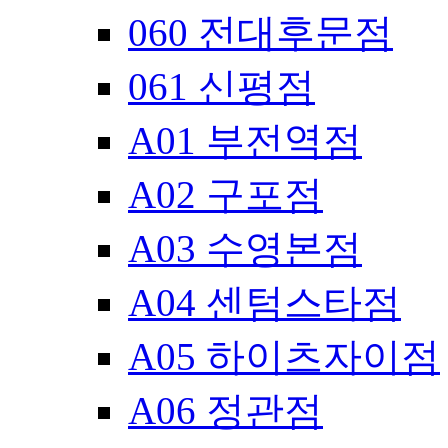
060 전대후문점
061 신평점
A01 부전역점
A02 구포점
A03 수영본점
A04 센텀스타점
A05 하이츠자이점
A06 정관점