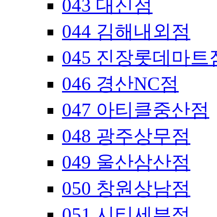
043 대신점
044 김해내외점
045 진장롯데마트
046 경산NC점
047 아티클중산점
048 광주상무점
049 울산삼산점
050 창원상남점
051 시티세븐점