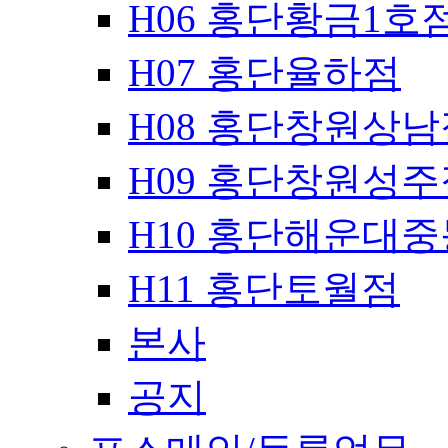
H06 홍단황금1호
H07 홍단율하점
H08 홍단창원상남
H09 홍단창원성주
H10 홍단해운대
H11 홍단토월점
본사
공지