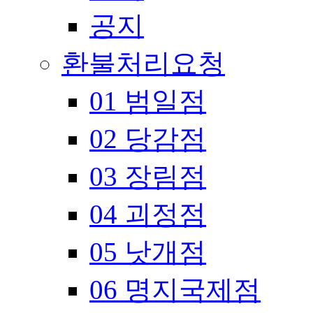
공지
환불처리요청
01 범일점
02 당감점
03 장림점
04 괴정점
05 낫개점
06 명지국제점