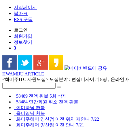
시작페이지
북마크
RSS 구독
로그인
회원
가입
정보찾기
3
HWAMIJU ARTICLE
<화미주ITC 사원모집> 모집분야 : 편집디자이너 8명 , 온라인마케
58489 전액 환불 5회 삭제
58484 연간회원 취소 전액 환불
이미숙님 환불
육미영님 환불
화미주헤어 양산점 이전 위치 재안내 7/22
화미주헤어 양산점 이전 안내 7/21