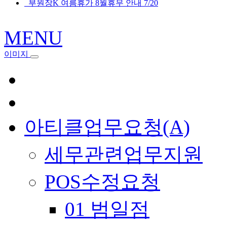
부원장K 여름휴가 8월휴무 안내 7/20
MENU
이미지
아티클업무요청(A)
세무관련업무지원
POS수정요청
01 범일점