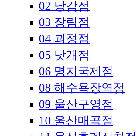
02 당감점
03 장림점
04 괴정점
05 낫개점
06 명지국제점
08 해수욕장역점
09 울산구영점
10 울산매곡점