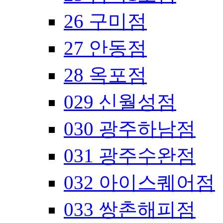
26 구미점
27 안동점
28 옥포점
029 신월성점
030 광주하남점
031 광주수완점
032 아이스퀘어점
033 쌍촌해피점