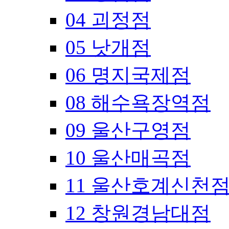
04 괴정점
05 낫개점
06 명지국제점
08 해수욕장역점
09 울산구영점
10 울산매곡점
11 울산호계신천
12 창원경남대점