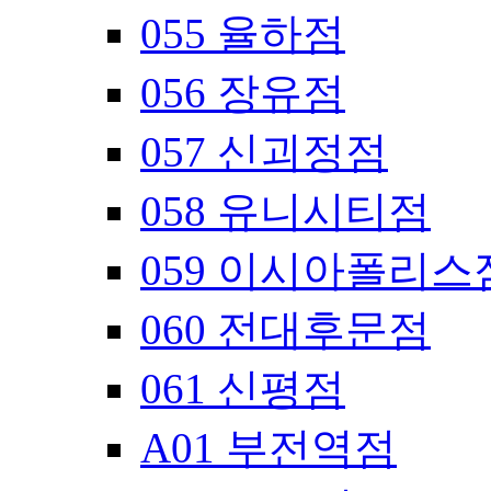
055 율하점
056 장유점
057 신괴정점
058 유니시티점
059 이시아폴리스
060 전대후문점
061 신평점
A01 부전역점