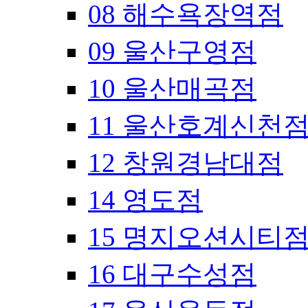
08 해수욕장역점
09 울산구영점
10 울산매곡점
11 울산호계신천
12 창원경남대점
14 영도점
15 명지오션시티
16 대구수성점