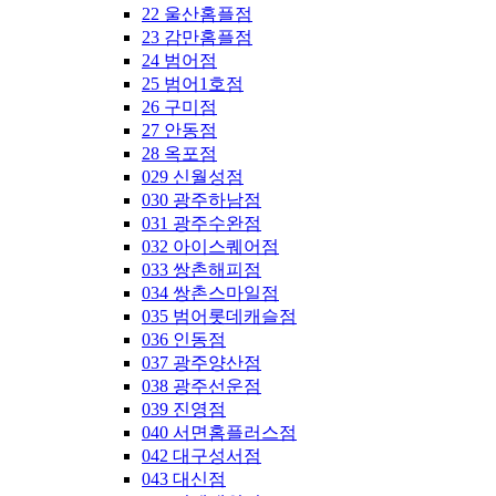
22 울산홈플점
23 감만홈플점
24 범어점
25 범어1호점
26 구미점
27 안동점
28 옥포점
029 신월성점
030 광주하남점
031 광주수완점
032 아이스퀘어점
033 쌍촌해피점
034 쌍촌스마일점
035 범어롯데캐슬점
036 인동점
037 광주양산점
038 광주선운점
039 진영점
040 서면홈플러스점
042 대구성서점
043 대신점