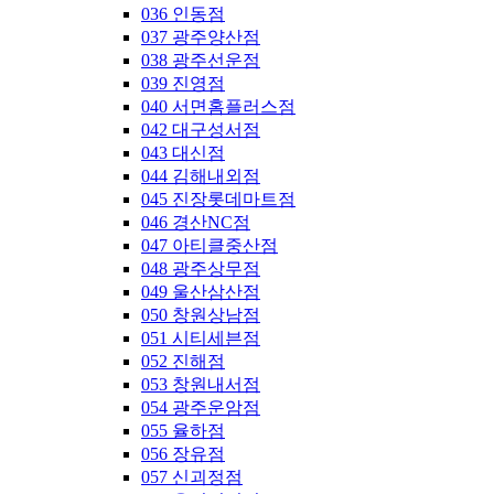
036 인동점
037 광주양산점
038 광주선운점
039 진영점
040 서면홈플러스점
042 대구성서점
043 대신점
044 김해내외점
045 진장롯데마트점
046 경산NC점
047 아티클중산점
048 광주상무점
049 울산삼산점
050 창원상남점
051 시티세븐점
052 진해점
053 창원내서점
054 광주운암점
055 율하점
056 장유점
057 신괴정점