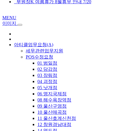
부원장K 여름휴가 8월휴무 안내 7/20
MENU
이미지
아티클업무요청(A)
세무관련업무지원
POS수정요청
01 범일점
02 당감점
03 장림점
04 괴정점
05 낫개점
06 명지국제점
08 해수욕장역점
09 울산구영점
10 울산매곡점
11 울산호계신천점
12 창원경남대점
14 영도점