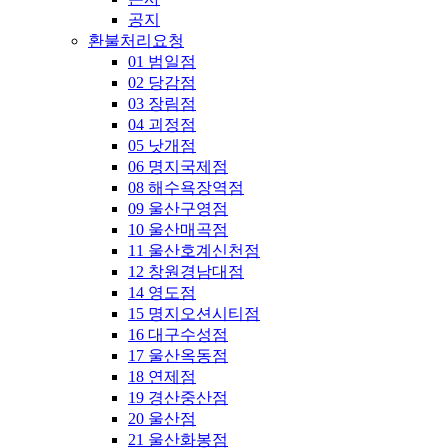
공지
환불처리요청
01 범일점
02 당감점
03 장림점
04 괴정점
05 낫개점
06 명지국제점
08 해수욕장역점
09 울산구영점
10 울산매곡점
11 울산호계신천점
12 창원경남대점
14 영도점
15 명지오션시티점
16 대구수성점
17 울산옥동점
18 연제점
19 경산중산점
20 울산점
21 울산화봉점