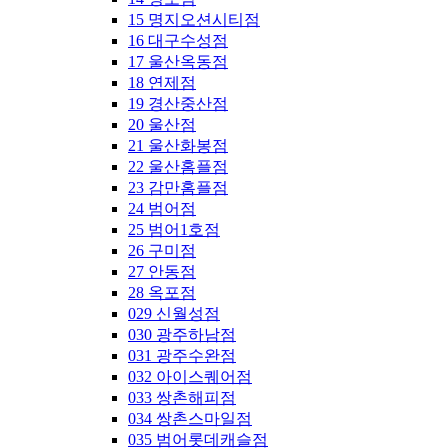
15 명지오션시티점
16 대구수성점
17 울산옥동점
18 연제점
19 경산중산점
20 울산점
21 울산화봉점
22 울산홈플점
23 감만홈플점
24 범어점
25 범어1호점
26 구미점
27 안동점
28 옥포점
029 신월성점
030 광주하남점
031 광주수완점
032 아이스퀘어점
033 쌍촌해피점
034 쌍촌스마일점
035 범어롯데캐슬점