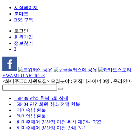
시작페이지
북마크
RSS 구독
로그인
회원
가입
정보찾기
3
HWAMIJU ARTICLE
<화미주ITC 사원모집> 모집분야 : 편집디자이너 8명 , 온라인마케
58489 전액 환불 5회 삭제
58484 연간회원 취소 전액 환불
이미숙님 환불
육미영님 환불
화미주헤어 양산점 이전 위치 재안내 7/22
화미주헤어 양산점 이전 안내 7/21