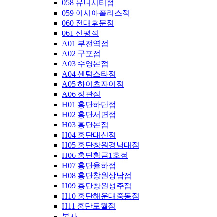
058 유니시티점
059 이시아폴리스점
060 전대후문점
061 신평점
A01 부전역점
A02 구포점
A03 수영본점
A04 센텀스타점
A05 하이츠자이점
A06 정관점
H01 홍단하단점
H02 홍단서면점
H03 홍단본점
H04 홍단대신점
H05 홍단창원경남대점
H06 홍단황금1호점
H07 홍단율하점
H08 홍단창원상남점
H09 홍단창원성주점
H10 홍단해운대중동점
H11 홍단토월점
본사