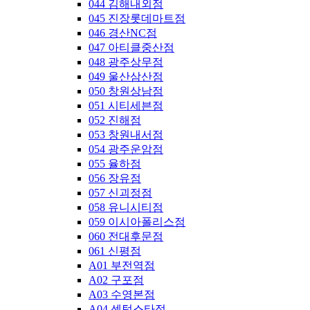
044 김해내외점
045 진장롯데마트점
046 경산NC점
047 아티클중산점
048 광주상무점
049 울산삼산점
050 창원상남점
051 시티세븐점
052 진해점
053 창원내서점
054 광주운암점
055 율하점
056 장유점
057 신괴정점
058 유니시티점
059 이시아폴리스점
060 전대후문점
061 신평점
A01 부전역점
A02 구포점
A03 수영본점
A04 센텀스타점